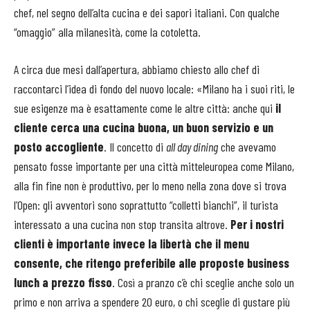
chef, nel segno dell’alta cucina e dei sapori italiani. Con qualche
“omaggio” alla milanesità, come la cotoletta.
A circa due mesi dall’apertura, abbiamo chiesto allo chef di
raccontarci l’idea di fondo del nuovo locale: «Milano ha i suoi riti, le
sue esigenze ma è esattamente come le altre città: anche qui
il
cliente cerca una cucina buona, un buon servizio e un
posto accogliente
. Il concetto di
all day dining
che avevamo
pensato fosse importante per una città mitteleuropea come Milano,
alla fin fine non è produttivo, per lo meno nella zona dove si trova
l’Open: gli avventori sono soprattutto “colletti bianchi”, il turista
interessato a una cucina non stop transita altrove.
Per i nostri
clienti è importante invece la libertà che il menu
consente, che ritengo preferibile alle proposte business
lunch a prezzo fisso
. Così a pranzo c’è chi sceglie anche solo un
primo e non arriva a spendere 20 euro, o chi sceglie di gustare più