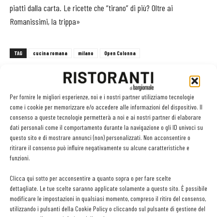
piatti dalla carta. Le ricette che “tirano” di più? Oltre ai
Romanissimi, la trippa»
TAG
cucina romana
milano
Open Colonna
Per fornire le migliori esperienze, noi e i nostri partner utilizziamo tecnologie
come i cookie per memorizzare e/o accedere alle informazioni del dispositivo. Il
Facebook
Twitter
consenso a queste tecnologie permetterà a noi e ai nostri partner di elaborare
dati personali come il comportamento durante la navigazione o gli ID univoci su
questo sito e di mostrare annunci (non) personalizzati. Non acconsentire o
ritirare il consenso può influire negativamente su alcune caratteristiche e
LEGGI ANCHE
funzioni.
Clicca qui sotto per acconsentire a quanto sopra o per fare scelte
Metti il gusto del caffè a tutto pasto
dettagliate. Le tue scelte saranno applicate solamente a questo sito. È possibile
modificare le impostazioni in qualsiasi momento, compreso il ritiro del consenso,
utilizzando i pulsanti della Cookie Policy o cliccando sul pulsante di gestione del