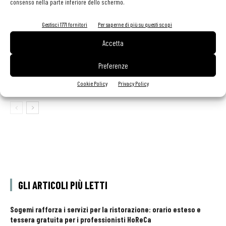
consenso nella parte inferiore dello schermo.
Ampliare l’attività del ristorante al catering? Sì, ma la
scelta giusta è puntare sul premium
Gestisci 1771 fornitori
Per saperne di più su questi scopi
Accetta
Aperti per ferie. Buoni indirizzi da Nord a Sud per
Preferenze
godersi le vacanze (o da scorprire se si è in
vacanza)
Cookie Policy
Privacy Policy
GLI ARTICOLI PIÙ LETTI
Sogemi rafforza i servizi per la ristorazione: orario esteso e
tessera gratuita per i professionisti HoReCa