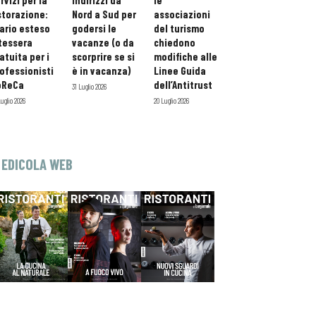
rvizi per la
indirizzi da
le
storazione:
Nord a Sud per
associazioni
ario esteso
godersi le
del turismo
tessera
vacanze (o da
chiedono
atuita per i
scorprire se si
modifiche alle
ofessionisti
è in vacanza)
Linee Guida
oReCa
dell’Antitrust
31 Luglio 2026
Luglio 2026
20 Luglio 2026
EDICOLA WEB