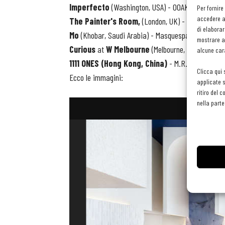
Imperfecto
(Washington, USA) - OOAK Surface Int
Per fornire
accedere al
The Painter's Room,
(London, UK) - Bryan O'Sull
di elaborar
Mo
(Khobar, Saudi Arabia) - Masquespacio
-
Best 
mostrare an
Curious
at
W Melbourne
(Melbourne, Australia) 
alcune cara
1111 ONES (Hong Kong, China)
- M.R. STUDIO -
B
Clicca qui 
Ecco le immagini:
applicate s
ritiro del 
nella parte