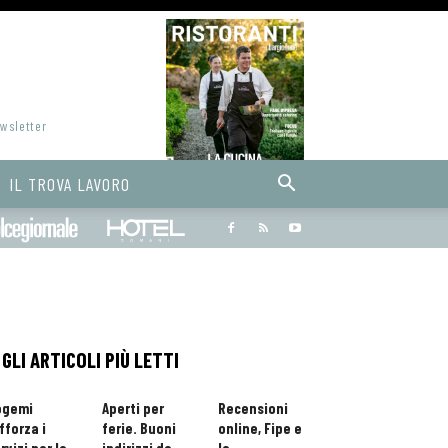
ewsletter
IL TROVA LAVORO
Bargiornale
dolcegiornale
Hoteldomani
GLI ARTICOLI PIÙ LETTI
ogemi
Aperti per
Recensioni
fforza i
ferie. Buoni
online, Fipe e