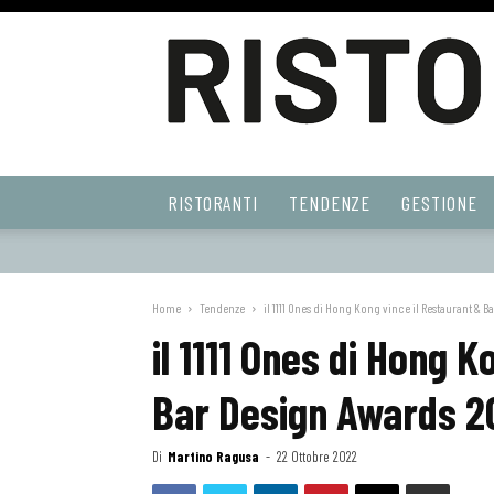
Ristoranti
RISTORANTI
TENDENZE
GESTIONE
Web
Home
Tendenze
il 1111 Ones di Hong Kong vince il Restaurant & Ba
il 1111 Ones di Hong 
Bar Design Awards 2
Di
Martino Ragusa
-
22 Ottobre 2022