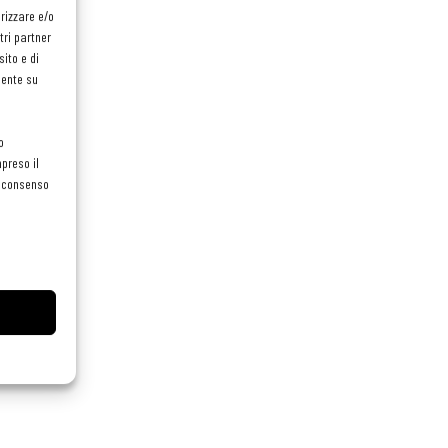
orizzare e/o
tri partner
ito e di
mente su
o
preso il
el consenso