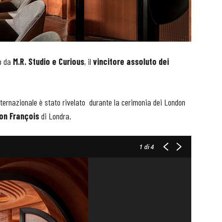
to da
M.R. Studio e Curious
, il
vincitore assoluto dei
nternazionale è stato rivelato durante la cerimonia dei London
on François
di Londra.
1
di 4