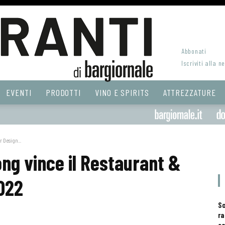
Abbonati
Iscriviti alla n
EVENTI
PRODOTTI
VINO E SPIRITS
ATTREZZATURE
r Design...
Kong vince il Restaurant &
022
S
ra