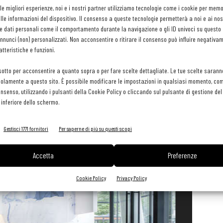
eriors -
Best The Americas
Restaurant/Bar.
 le migliori esperienze, noi e i nostri partner utilizziamo tecnologie come i cookie per mem
le informazioni del dispositivo. Il consenso a queste tecnologie permetterà a noi e ai nos
ivan Studio -
Best Europe
Restaurant/Bar.
e dati personali come il comportamento durante la navigazione o gli ID univoci su questo s
Middle East & Africa
Restaurant/Bar.
nunci (non) personalizzati. Non acconsentire o ritirare il consenso può influire negativa
- Hachem -
Best Australia & Pacific
Restaurant/Bar.
tteristiche e funzioni.
est Asia
Restaurant/Bar, oltre che
Best
overall Restaurant.
sotto per acconsentire a quanto sopra o per fare scelte dettagliate. Le tue scelte sarann
olamente a questo sito. È possibile modificare le impostazioni in qualsiasi momento, com
consenso, utilizzando i pulsanti della Cookie Policy o cliccando sul pulsante di gestione d
 inferiore dello schermo.
1
di 4
Gestisci 1771 fornitori
Per saperne di più su questi scopi
Accetta
Preferenze
Cookie Policy
Privacy Policy