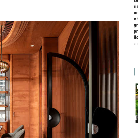
se
ri
or
e 
gr
pr
H
29 