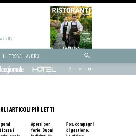
ewsletter
IL TROVA LAVORO
Bargiornale
dolcegiornale
Hoteldomani
GLI ARTICOLI PIÙ LETTI
ogemi
Aperti per
Pos, compagni
fforza i
ferie. Buoni
di gestione.