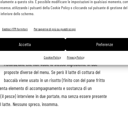
olamente a questo sito. È possibile modificare le impostazioni in qualsiasi momento, com
consenso, utilizzando i pulsanti della Cookie Policy o cliccando sul pulsante di gestione d
 inferiore dello schermo.
E se il lato tecnico guarda all’ambiente, la proposta
Gestisci 1771 fornitori
Per saperne di più su questi scopi
gastronomica non è da meno. La riduzione degli sprechi non
è solo una filosofia, ma un modo di lavorare da Innocenti
Accetta
Preferenze
Evasioni. Una materia prima, per esempio, può dar vita a due
piatti e questo senza contravvenire alla regola aurea dell’alta
Cookie Policy
Privacy Policy
ristorazione che non vuole lo stesso ingrediente in due
proposte diverse del menu. Se però il latte di cottura del
baccalà viene usato in un risotto (finito con del pane fritto
iventa elemento di accompagnamento e sostanza di un
 (il pesce) interviene in due portate, ma senza essere presente
il latte. Nessuno spreco, insomma.