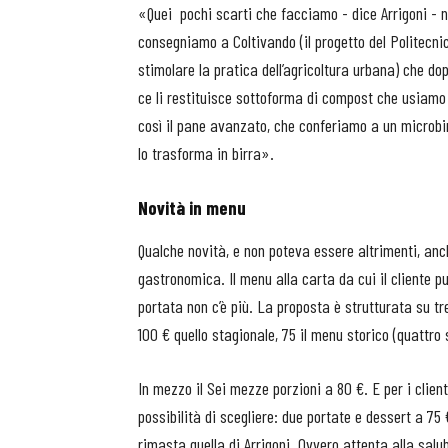
«Quei
pochi scarti che facciamo - dice Arrigoni - 
consegniamo a Coltivando (il progetto del Politecni
stimolare la pratica dell’agricoltura urbana) che d
ce li restituisce sottoforma di compost che usiamo 
così il pane avanzato, che conferiamo a un microbir
lo trasforma in birra».
Novità in menu
Qualche novità, e non poteva essere altrimenti, anc
gastronomica. Il menu alla carta da cui il cliente pu
portata non c’è più. La proposta è strutturata su t
100 € quello stagionale, 75 il menu storico (quattro 
In mezzo il Sei mezze porzioni a 80 €. E per i clien
possibilità di scegliere: due portate e dessert a 75
rimasta quella di Arrigoni. Ovvero attenta alla salub