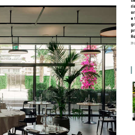
se
ri
or
e 
gr
pr
H
29 