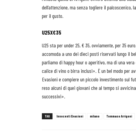
dell’attenzione, ma senza togliere il palcoscenico, 
per il gusto.
U25X€35
U25 sta per under 25, € 35, ovviamente, per 35 euro
accomoda a uno dei dieci posti riservati lungo il be
parliamo di happy hour o aperitivo, ma di una vera
calice di vino o birra inclusi». È un bel modo per av
Evasioni e compiere un piccolo investimento sul fut
reso alcuni di quei giovani che al tempo si avvicinav
successivi».
TAG
Innocenti Evasioni
milano
Tommaso Arrigoni