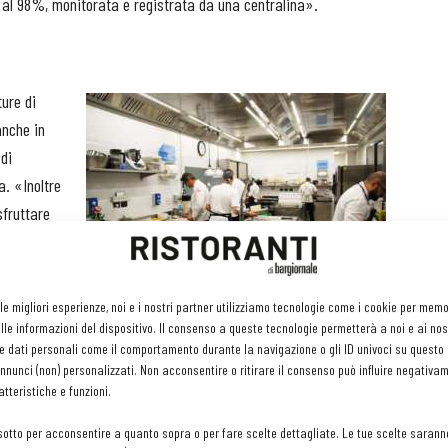
ura al 98%, monitorata e registrata da una centralina».
ure di
anche in
 di
a. «Inoltre
sfruttare
o di
ale:
ore per
 le migliori esperienze, noi e i nostri partner utilizziamo tecnologie come i cookie per mem
ionale, due o più pietanze».
le informazioni del dispositivo. Il consenso a queste tecnologie permetterà a noi e ai nos
e dati personali come il comportamento durante la navigazione o gli ID univoci su questo s
nunci (non) personalizzati. Non acconsentire o ritirare il consenso può influire negativa
dalla filosofia green del ristorante. «Le luci scelte per tutti i
tteristiche e funzioni.
lluminazione a Led e gestite da un sistema di domotica che
sotto per acconsentire a quanto sopra o per fare scelte dettagliate. Le tue scelte sarann
le».