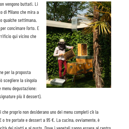
non vengono buttati. Li
co di Milano che mira a
opo qualche settimana,
per concimare l’orto. E
rificio qui vicino che
he per la proposta
ò scegliere la singola
re menu degustazione:
signature più il dessert).
ti che proprio non desiderano uno dei menu completi c’è la
 € o tre portate e dessert a 95 €. La cucina, ovviamente, è
rità dei piatti e al gusto. Dove i vegetali sanno essere al centro