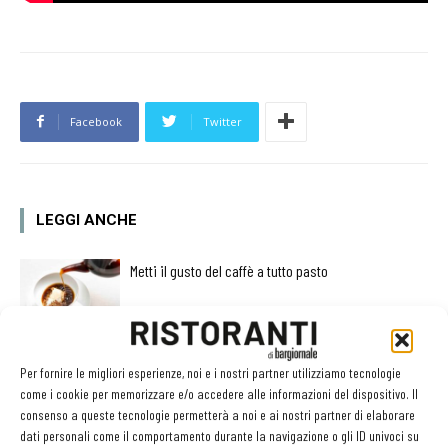
Facebook
Twitter
LEGGI ANCHE
Metti il gusto del caffè a tutto pasto
Ampliare l’attività del ristorante al catering? Sì, ma la
Per fornire le migliori esperienze, noi e i nostri partner utilizziamo tecnologie
scelta giusta è puntare sul premium
come i cookie per memorizzare e/o accedere alle informazioni del dispositivo. Il
consenso a queste tecnologie permetterà a noi e ai nostri partner di elaborare
dati personali come il comportamento durante la navigazione o gli ID univoci su