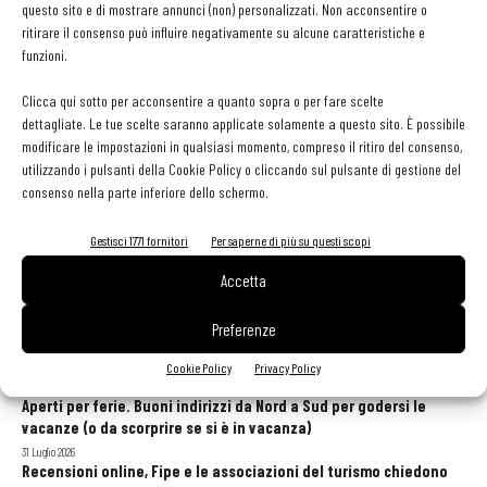
questo sito e di mostrare annunci (non) personalizzati. Non acconsentire o
Aperti per ferie. Buoni indirizzi da Nord a Sud per
ritirare il consenso può influire negativamente su alcune caratteristiche e
godersi le vacanze (o da scorprire se si è in
funzioni.
vacanza)
Clicca qui sotto per acconsentire a quanto sopra o per fare scelte
dettagliate. Le tue scelte saranno applicate solamente a questo sito. È possibile
modificare le impostazioni in qualsiasi momento, compreso il ritiro del consenso,
utilizzando i pulsanti della Cookie Policy o cliccando sul pulsante di gestione del
consenso nella parte inferiore dello schermo.
Gestisci 1771 fornitori
Per saperne di più su questi scopi
Accetta
GLI ARTICOLI PIÙ LETTI
Preferenze
Sogemi rafforza i servizi per la ristorazione: orario esteso e
tessera gratuita per i professionisti HoReCa
Cookie Policy
Privacy Policy
29 Luglio 2026
Aperti per ferie. Buoni indirizzi da Nord a Sud per godersi le
vacanze (o da scorprire se si è in vacanza)
31 Luglio 2026
Recensioni online, Fipe e le associazioni del turismo chiedono