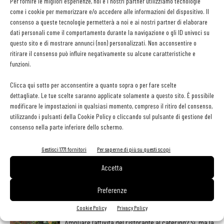
Sul probabile aumento dei listini che potrebbe verificarsi già nei
Per fornire le migliori esperienze, noi e i nostri partner utilizziamo tecnologie
come i cookie per memorizzare e/o accedere alle informazioni del dispositivo. Il
primi mesi del 2022 incide, oltre all’inflazione acquisita dalla filiera
consenso a queste tecnologie permetterà a noi e ai nostri partner di elaborare
e l’impennata dei costi dell’energia, anche il fatto che il
43% delle
dati personali come il comportamento durante la navigazione o gli ID univoci su
imprese non ritocca i prezzi da oltre di un anno.
Il 76%
questo sito e di mostrare annunci (non) personalizzati. Non acconsentire o
ritirare il consenso può influire negativamente su alcune caratteristiche e
dichiara che li aggiornerà nella prima parte del 2022
ma non
funzioni.
manca chi, il 24% del totale, continuerà a tenerli bloccati
per almeno un altro anno
.
Clicca qui sotto per acconsentire a quanto sopra o per fare scelte
dettagliate. Le tue scelte saranno applicate solamente a questo sito. È possibile
modificare le impostazioni in qualsiasi momento, compreso il ritiro del consenso,
utilizzando i pulsanti della Cookie Policy o cliccando sul pulsante di gestione del
consenso nella parte inferiore dello schermo.
Facebook
Twitter
Gestisci 1771 fornitori
Per saperne di più su questi scopi
Accetta
Preferenze
LEGGI ANCHE
Cookie Policy
Privacy Policy
Ampliare l’attività del ristorante al catering? Sì, ma la