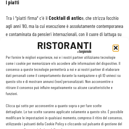
I piatti
Tra i "piatti firma" c'è il
Cocktail di astic
e, che strizza l’occhio
agli anni ’80, ma la cui esecuzione è assolutamente contemporanea
e contaminata da pensieri internazionali, con il cuore di lattuga su
cui è montata la tartare di astice, chips di astice, alga nori,
maionese al corallo e panna al rafano; si continua con gli
Per fornire le migliori esperienze, noi e i nostri partner utilizziamo tecnologie
Agnolotti del plin alla Nerano
, con la pasta classica
come i cookie per memorizzare e/o accedere alle informazioni del dispositivo. Il
piemontese ai tuorli d’uovo, farcita però con zucchine della
consenso a queste tecnologie permetterà a noi e ai nostri partner di elaborare
Costiera, maggiorana e basilico, serviti con una spuma di
dati personali come il comportamento durante la navigazione o gli ID univoci su
questo sito e di mostrare annunci (non) personalizzati. Non acconsentire o
caciocavallo e una salsa allo zafferano; C'è poi
Miseria e
ritirare il consenso può influire negativamente su alcune caratteristiche e
Nobiltà
, omaggio al film con Totò, tratto dall’opera teatrale di
funzioni.
Eduardo Scarpetta, che alla testina di vitello, il tradizionale o’
Clicca qui sotto per acconsentire a quanto sopra o per fare scelte
muss’, il muso per l’appunto, che qui assume forma di terrina, viene
dettagliate. Le tue scelte saranno applicate solamente a questo sito. È possibile
abbinata una panna acida e del caviale, accompagnata poi da
modificare le impostazioni in qualsiasi momento, compreso il ritiro del consenso,
ravanelli all’agro e da un infuso di mela annurca. Il Ramen fuori
utilizzando i pulsanti della Cookie Policy o cliccando sul pulsante di gestione del