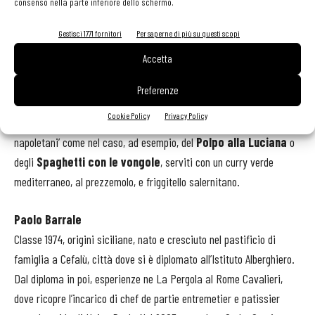
consenso nella parte inferiore dello schermo.
dalla Norma, invece, è pura essenza siciliana in chiave asiatica,
con brodo di melanzane, pomodoro fresco, ricotta stagionata di
Gestisci 1771 fornitori
Per saperne di più su questi scopi
mandorla, basilico, semi di basilico e cipollotto, e parla sempre un
Accetta
po’ di Asia anche la
Cina è vicina
: maialino, patate e salsa
agrodolce alle papaccelle, i dolci peperoncini presidio Slow Food
Preferenze
della provincia di Napoli e Caserta.
Cookie Policy
Privacy Policy
Creazioni assolutamente inedite anche nel caso dei grandi ‘classici
napoletani’ come nel caso, ad esempio, del
Polpo alla Luciana
o
degli
Spaghetti con le vongole
, serviti con un curry verde
mediterraneo, al prezzemolo, e friggitello salernitano.
Paolo Barrale
Classe 1974, origini siciliane, nato e cresciuto nel pastificio di
famiglia a Cefalù, città dove si è diplomato all’Istituto Alberghiero.
Dal diploma in poi, esperienze ne La Pergola al Rome Cavalieri,
dove ricopre l’incarico di chef de partie entremetier e patissier