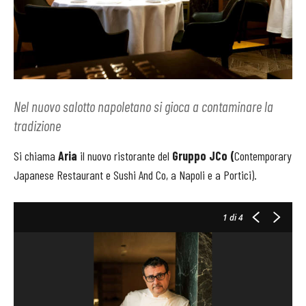
Nel nuovo salotto napoletano si gioca a contaminare la
tradizione
Si chiama
Aria
il nuovo ristorante del
Gruppo JCo (
Contemporary
Japanese Restaurant e Sushi And Co, a Napoli e a Portici).
1
di 4