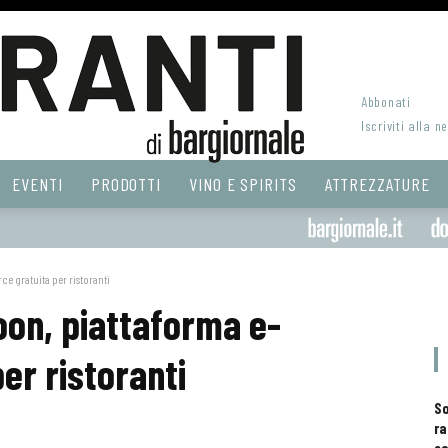
Abbonati
Iscriviti alla n
EVENTI
PRODOTTI
VINO E SPIRITS
ATTREZZATURE
e gratuita per ristoranti
oon, piattaforma e-
r ristoranti
S
ra