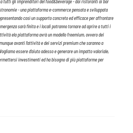
 tutti gli imprenditori del food&beverage - dai ristoranti ai bar
astronomie - una piattaforma e-commerce pensata e sviluppata
rappresentando così un supporto concreto ed efficace per affrontare
ergenza sarà finita e i locali potranno tornare ad aprire a tutti i
ttività ela piattaforma avrà un modello freemium, ovvero dei
omunque avanti l’attività e dei servizi premium che saranno a
gliamo essere d’aiuto adesso e generare un impatto valoriale,
ermettersi investimenti ed ha bisogno di più piattaforme per