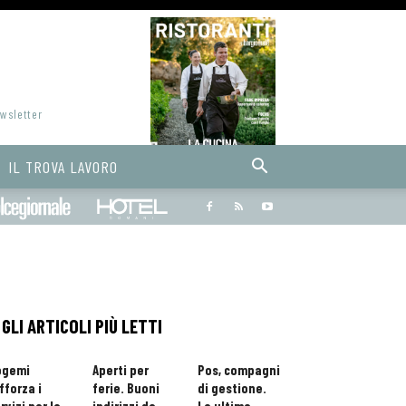
ewsletter
IL TROVA LAVORO
Bargiornale
dolcegiornale
Hoteldomani
GLI ARTICOLI PIÙ LETTI
ogemi
Aperti per
Pos, compagni
fforza i
ferie. Buoni
di gestione.