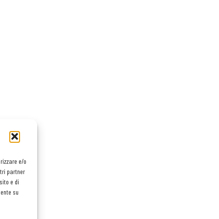
orizzare e/o
tri partner
ito e di
mente su