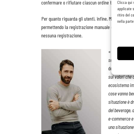
confermare o rifiutare ciascun ordine tramite e-ma
Clicca qui 
applicate s
ritiro del 
Per quanto riguarda gli utenti, infine, My Balloon la
nella parte
permettendo la registrazione manuale o tramite ac
nessuna registrazione.
«
Con MyBalloon
settore del f
dell’iniziativa
sui valori che 
ecosistema imp
cose vanno ben
situazione è dr
del beverage, 
e-commerce e h
una situazione