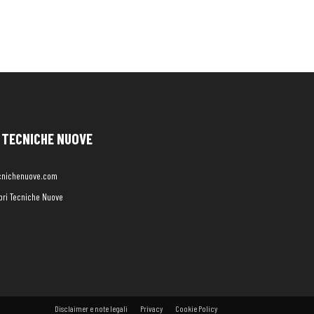
TECNICHE NUOVE
cnichenuove.com
libri Tecniche Nuove
Disclaimer e note legali
Privacy
Cookie Policy