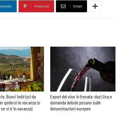
inkedin
Pinterest
Email
rie. Buoni indirizzi da
Export del vino in frenata: dazi Usa e
er godersi le vacanze (o
domanda debole pesano sulle
 se si è in vacanza)
denominazioni europee