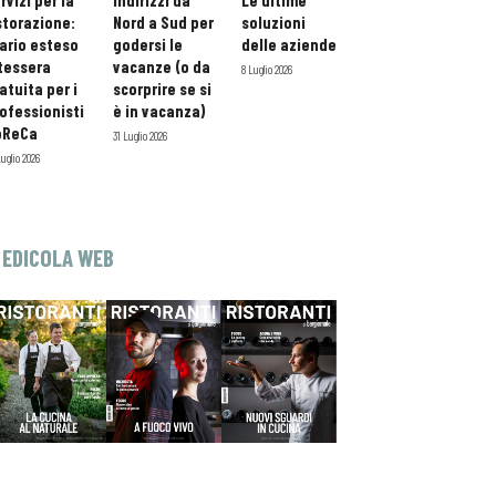
rvizi per la
indirizzi da
Le ultime
storazione:
Nord a Sud per
soluzioni
ario esteso
godersi le
delle aziende
tessera
vacanze (o da
8 Luglio 2026
atuita per i
scorprire se si
ofessionisti
è in vacanza)
oReCa
31 Luglio 2026
Luglio 2026
EDICOLA WEB