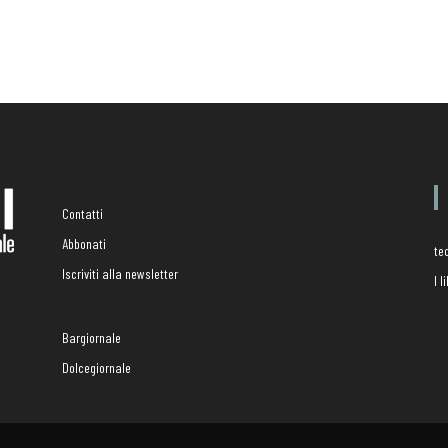
Contatti
Abbonati
te
Iscriviti alla newsletter
I 
Bargiornale
Dolcegiornale