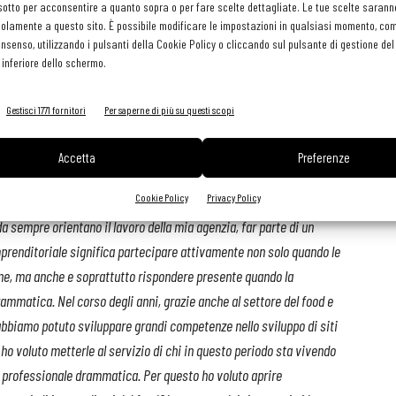
il oppure tramite sia e-mail che sms.
sotto per acconsentire a quanto sopra o per fare scelte dettagliate. Le tue scelte sarann
olamente a questo sito. È possibile modificare le impostazioni in qualsiasi momento, com
consenso, utilizzando i pulsanti della Cookie Policy o cliccando sul pulsante di gestione d
scia libertà di accesso, nel pieno rispetto della privacy,
 inferiore dello schermo.
count di Facebook e di Google oppure come ospite senza
Gestisci 1771 fornitori
Per saperne di più su questi scopi
 voglio restituire quanto ho ricevuto nel corso degli anni dal
Accetta
Preferenze
ood&beverage
- spiega
Enzo Rallo
, fondatore di Nexus e ideatore
Cookie Policy
Privacy Policy
 -
Si tratta di un progetto che si basa sulla responsabilità sociale e
da sempre orientano il lavoro della mia agenzia, far parte di un
renditoriale significa partecipare attivamente non solo quando le
e, ma anche e soprattutto rispondere presente quando la
ammatica. Nel corso degli anni, grazie anche al settore del food e
abbiamo potuto sviluppare grandi competenze nello sviluppo di siti
o voluto metterle al servizio di chi in questo periodo sta vivendo
 professionale drammatica. Per questo ho voluto aprire