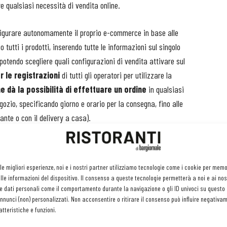
e qualsiasi necessità di vendita online.
onfigurare autonomamente il proprio e-commerce in base alle
o tutti i prodotti, inserendo tutte le informazioni sul singolo
 potendo scegliere quali configurazioni di vendita attivare sul
r le registrazioni
di tutti gli operatori per utilizzare la
dà la possibilità di effettuare un ordine
in qualsiasi
ozio, specificando giorno e orario per la consegna, fino alle
rante o con il delivery a casa).
a del modello organizzativo del ristorante e del negozio. Lo
ento
, con la possibilità di scegliere tra contanti, carte di credito
lità di applicare
più opzioni di sconto in base alle fasce
 le migliori esperienze, noi e i nostri partner utilizziamo tecnologie come i cookie per mem
tale dell’ordine effettuato dall’utente ed è indicato in termini
le informazioni del dispositivo. Il consenso a queste tecnologie permetterà a noi e ai nos
, anche My Balloon permette di
scegliere se accettare o
e dati personali come il comportamento durante la navigazione o gli ID univoci su questo s
nunci (non) personalizzati. Non acconsentire o ritirare il consenso può influire negativa
 e-mail e sms all’utente. Inoltre, si ha completo accesso al
tteristiche e funzioni.
uale è possibile visualizzare tutti gli ordini ricevuti e