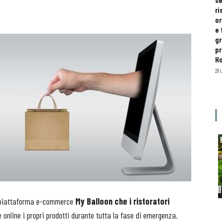
se
ri
or
e 
gr
pr
H
29 
va piattaforma e-commerce
My Balloon che i ristoratori
 online i propri prodotti durante tutta la fase di emergenza.