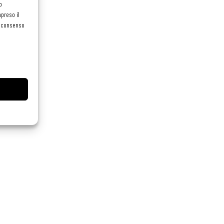
o
preso il
el consenso