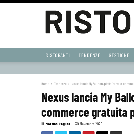
Ristoranti
RISTORANTI
TENDENZE
GESTIONE
Web
Home
Tendenze
Nexus lancia My Balloon, piattaforma e-commerc
Nexus lancia My Ball
commerce gratuita pe
Di
Martino Ragusa
-
30 Novembre 2020