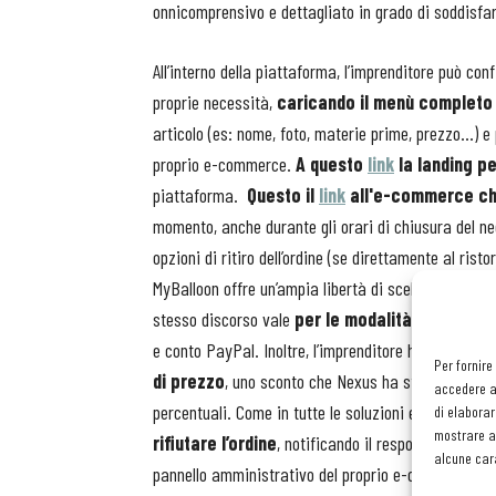
onnicomprensivo e dettagliato in grado di soddisfar
All’interno della piattaforma, l’imprenditore può c
proprie necessità,
caricando il menù completo
articolo (es: nome, foto, materie prime, prezzo...) e
proprio e-commerce.
A questo
link
la landing pe
piattaforma.
Questo il
link
all'e-commerce che 
momento, anche durante gli orari di chiusura del neg
opzioni di ritiro dell’ordine (se direttamente al risto
MyBalloon offre un’ampia libertà di scelta a second
stesso discorso vale
per le modalità di pagam
e conto PayPal. Inoltre, l’imprenditore ha la possibi
Per fornire
di prezzo
, uno sconto che Nexus ha stabilito sul to
accedere al
percentuali. Come in tutte le soluzioni e-commerce
di elaborar
mostrare an
rifiutare l’ordine
, notificando il responso tramite
alcune cara
pannello amministrativo del proprio e-commerce sul q