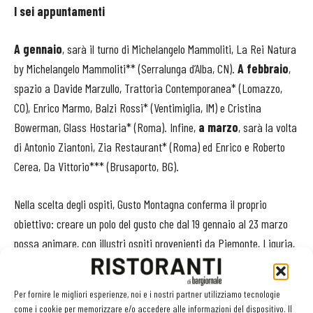
I sei appuntamenti
A gennaio
, sarà il turno di Michelangelo Mammoliti, La Rei Natura
by Michelangelo Mammoliti** (Serralunga d’Alba, CN).
A febbraio
,
spazio a Davide Marzullo, Trattoria Contemporanea* (Lomazzo,
CO), Enrico Marmo, Balzi Rossi* (Ventimiglia, IM) e Cristina
Bowerman, Glass Hostaria* (Roma). Infine,
a marzo
, sarà la volta
di Antonio Ziantoni, Zia Restaurant* (Roma) ed Enrico e Roberto
Cerea, Da Vittorio*** (Brusaporto, BG).
Nella scelta degli ospiti, Gusto Montagna conferma il proprio
obiettivo: creare un polo del gusto che dal 19 gennaio al 23 marzo
possa animare, con illustri ospiti provenienti da Piemonte, Liguria,
Lombardia e Lazio, le quattro location della rassegna (Chalet Il
Rosso, Baita Del Verde, Ski Grill e Osteria Le Stalle). All’estro dei
Per fornire le migliori esperienze, noi e i nostri partner utilizziamo tecnologie
bartender del team advocacy di Compagnia dei Caraibi -
come i cookie per memorizzare e/o accedere alle informazioni del dispositivo. Il