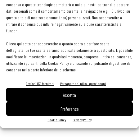
Francesco Pirineo, Patrick Piazza, Emanuele Russo e Domenico
consenso a queste tecnologie permetterà a noi e ai nostri partner di elaborare
dati personali come il comportamento durante la navigazione o gli ID univoci su
Dragone - sarà affidato un duplice compito. Da un lato dovranno
questo sito e di mostrare annunci (non) personalizzati. Non acconsentire o
valorizzare i prodotti di Pierre Ferrand Cognac, Whitley Neill Gin e
ritirare il consenso può influire negativamente su alcune caratteristiche e
Bosque Gin e, dall’altro, concepire un cocktail capace di dialogare,
funzioni.
per contrasto o assonanza, con uno dei piatti del menu dello chef
Clicca qui sotto per acconsentire a quanto sopra o per fare scelte
ospite. Se i prodotti di Pierre Ferrand Cognac saranno protagonisti
dettagliate. Le tue scelte saranno applicate solamente a questo sito. È possibile
in purezza, a conclusione delle serate del 16 febbraio, 22 e 23
modificare le impostazioni in qualsiasi momento, compreso il ritiro del consenso,
utilizzando i pulsanti della Cookie Policy o cliccando sul pulsante di gestione del
marzo, negli altri appuntamenti saranno serviti neat gli amari e
consenso nella parte inferiore dello schermo.
liquori di proprietà di Compagnia dei Caraibi Mandragola e Salvia &
Limone.
Gestisci 1771 fornitori
Per saperne di più su questi scopi
Accetta
Le cene
Preferenze
•
Venerdì 19 gennaio
--> Michelangelo Mammoliti, La Rei
Cookie Policy
Privacy Policy
Natura** (Serralunga d’Alba, CN)