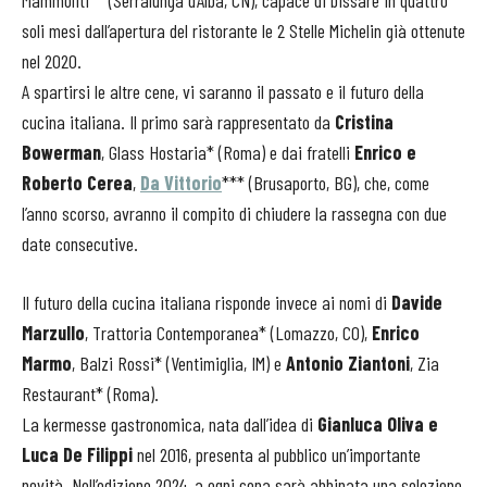
soli mesi dall’apertura del ristorante le 2 Stelle Michelin già ottenute
nel 2020.
A spartirsi le altre cene, vi saranno il passato e il futuro della
cucina italiana. Il primo sarà rappresentato da
Cristina
Bowerman
, Glass Hostaria* (Roma) e dai fratelli
Enrico e
Roberto Cerea
,
Da Vittorio
*** (Brusaporto, BG), che, come
l’anno scorso, avranno il compito di chiudere la rassegna con due
date consecutive.
Il futuro della cucina italiana risponde invece ai nomi di
Davide
Marzullo
, Trattoria Contemporanea* (Lomazzo, CO),
Enrico
Marmo
, Balzi Rossi* (Ventimiglia, IM) e
Antonio Ziantoni
, Zia
Restaurant* (Roma).
La kermesse gastronomica, nata dall’idea di
Gianluca Oliva e
Luca De Filippi
nel 2016, presenta al pubblico un’importante
novità. Nell’edizione 2024, a ogni cena sarà abbinata una selezione