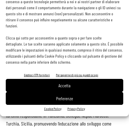
consenso a queste tecnologie permetterà a noi e ai nostri partner di elaborare
da 18 postazioni di lavoro indipendenti, pensato principalmente
dati personali come il comportamento durante la navigazione o gli ID univoci su
come uno spazio condiviso da associazioni del terzo settore,
questo sito e di mostrare annunci (non) personalizzati. Non acconsentire o
singoli operatori sociali, volontari e gruppi informali che intendono
ritirare il consenso può influire negativamente su alcune caratteristiche e
funzioni.
sviluppare progetti di natura sociale, culturale o artistica.
Clicca qui sotto per acconsentire a quanto sopra o per fare scelte
Non - profit: Moltivolti ha da poco dato vita ad un associazione non
dettagliate. Le tue scelte saranno applicate solamente a questo sito. È possibile
modificare le impostazioni in qualsiasi momento, compreso il ritiro del consenso,
profit che si occupa di supportare e mettere a sistema le numerose
utilizzando i pulsanti della Cookie Policy o cliccando sul pulsante di gestione del
attività sociali e le tante opportunità di crescita e interazione che
consenso nella parte inferiore dello schermo.
nascono e si sviluppano tra i tantissimi giovani (autoctoni,
seconde generazioni, msna, rifugiati e richiedenti asilo, ecc) che
Gestisci 1771 fornitori
Per saperne di più su questi scopi
frequentano ogni giorno gli spazi dell’impresa sociale ed il quartiere
Accetta
multietnico di Ballarò.
Preferenze
Turismo responsabile: Moltivolti da anni organizza percorsi di
Cookie Policy
Privacy Policy
turismo responsabile in Tanzania, Senegal, Nepal, Marocco,
Turchia, Sicilia, promuovendo l’educazione allo sviluppo come