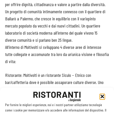
per offrire dignità, cittadinanza e valore a partire dalla diversità.
Un progetto di comunità intimamente connesso con il quartiere di
Ballarò a Palermo, che cresce in equilibrio con il variopinto
mercato popolato da vecchi e dai nuovi cittadini. Un quartiere
laboratorio di società moderna all’interno del quale vivono 15
diverse comunità e si parlano ben 25 lingue.
All’interno di Moltivolti si sviluppano 4 diverse aree di interesse
tutte collegate e accomunate tra loro da un’unica visione e filosofia
di vita:
Ristorante: Moltivolti è un ristorante Siculo – Etnico con
bar/caffetteria dove è possibile assaporare culture diverse. Uno
spazio d’incontro in cui il cibo favorisce l’incontro e la relazione tra
i tantissimi piatti del mondo che compongono il menu.
Per fornire le migliori esperienze, noi e i nostri partner utilizziamo tecnologie
Coworking: Moltivolti gestisce uno spazio di Co-Working composto
come i cookie per memorizzare e/o accedere alle informazioni del dispositivo. Il