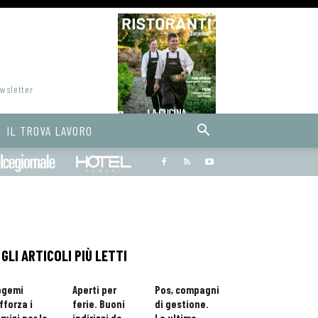
ewsletter
IL TROVA LAVORO
Bargiornale
dolcegiornale
Hoteldomani
GLI ARTICOLI PIÙ LETTI
ogemi
Aperti per
Pos, compagni
fforza i
ferie. Buoni
di gestione.