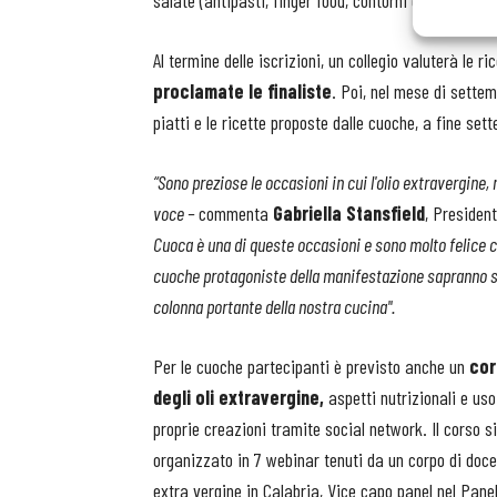
salate (antipasti, finger food, contorni e altro).
Al termine delle iscrizioni, un collegio valuterà le ri
proclamate le finaliste
. Poi, nel mese di settem
piatti e le ricette proposte dalle cuoche, a fine set
“Sono preziose le occasioni in cui l'olio extravergine,
voce –
commenta
Gabriella Stansfield
, President
Cuoca è una di queste occasioni e sono molto felice ch
cuoche protagoniste della manifestazione sapranno sfo
colonna portante della nostra cucina".
Per le cuoche partecipanti è previsto anche un
cors
degli oli extravergine,
aspetti nutrizionali e us
proprie creazioni tramite social network. Il corso 
organizzato in 7 webinar tenuti da un corpo di docen
extra vergine in Calabria, Vice capo panel nel Panel