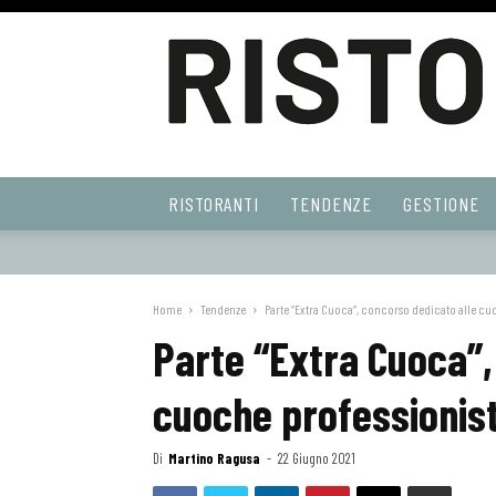
Ristoranti
RISTORANTI
TENDENZE
GESTIONE
Web
Home
Tendenze
Parte “Extra Cuoca”, concorso dedicato alle cu
Parte “Extra Cuoca”,
cuoche professionis
Di
Martino Ragusa
-
22 Giugno 2021