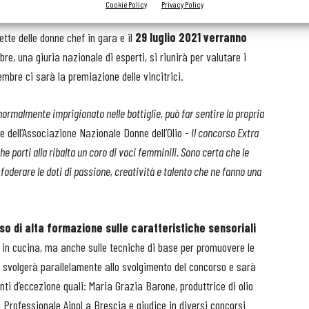
Cookie Policy
Privacy Policy
cette delle donne chef in gara e il
29 luglio 2021 verranno
bre, una giuria nazionale di esperti, si riunirà per valutare i
tembre ci sarà la premiazione delle vincitrici.
 normalmente imprigionato nelle bottiglie, può far sentire la propria
e dell’Associazione Nazionale Donne dell’Olio -
Il concorso Extra
e porti alla ribalta un coro di voci femminili. Sono certa che le
derare le doti di passione, creatività e talento che ne fanno una
o di alta formazione sulle caratteristiche sensoriali
o in cucina, ma anche sulle tecniche di base per promuovere le
si svolgerà parallelamente allo svolgimento del concorso e sarà
ti d’eccezione quali: Maria Grazia Barone, produttrice di olio
 Professionale Aipol a Brescia e giudice in diversi concorsi