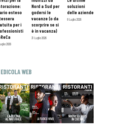
rvizi per la
indirizzi da
Le ultime
storazione:
Nord a Sud per
soluzioni
ario esteso
godersi le
delle aziende
tessera
vacanze (o da
8 Luglio 2026
atuita per i
scorprire se si
ofessionisti
è in vacanza)
oReCa
31 Luglio 2026
Luglio 2026
EDICOLA WEB