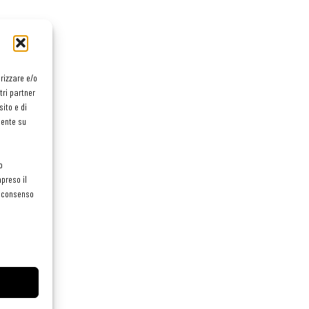
orizzare e/o
tri partner
ito e di
mente su
o
preso il
el consenso