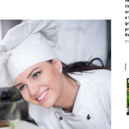
se
ri
or
e 
gr
pr
H
29 