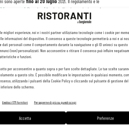
oni sono aperte
fino al 20 luglio
2021. Il regolamento e le
it/concorso/
. (Leggi
qui
l'articolo "Le donne che hanno fatto
 premiare i migliori oli italiani – afferma
Giorgio Mencaroni,
 le migliori esperienze, noi e i nostri partner utilizziamo tecnologie come i cookie per mem
le informazioni del dispositivo. Il consenso a queste tecnologie permetterà a noi e ai nos
el Comitato di coordinamento dell’Ercole Olivario - ma vuole
e dati personali come il comportamento durante la navigazione o gli ID univoci su questo s
nze olearie italiane. In particolare quest’anno il Comitato di
nunci (non) personalizzati. Non acconsentire o ritirare il consenso può influire negativa
sociazione Donne dell’Olio di promuovere i finalisti dell’edizione
tteristiche e funzioni.
00. All’interno del Concorso “Extra Cuoca”, le partecipanti
sotto per acconsentire a quanto sopra o per fare scelte dettagliate. Le tue scelte sarann
o Ercole Olivario, un’ulteriore occasione per promuovere il
olamente a questo sito. È possibile modificare le impostazioni in qualsiasi momento, com
la produzione, in grado di raccontare la bellezza dei territori
consenso, utilizzando i pulsanti della Cookie Policy o cliccando sul pulsante di gestione d
 inferiore dello schermo.
Gestisci 1771 fornitori
Per saperne di più su questi scopi
zione di una ricetta preparata utilizzando un olio e.v.o. prodotto
opria attività professionale. Ogni cuoca potrà partecipare con
Accetta
Preferenze
rimi Piatti, Secondi Piatti, altre preparazioni sia dolci che