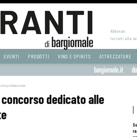
Abbonati
Iscriviti alla n
EVENTI
PRODOTTI
VINO E SPIRITS
ATTREZZATURE
oche professioniste
 concorso dedicato alle
te
S
ra