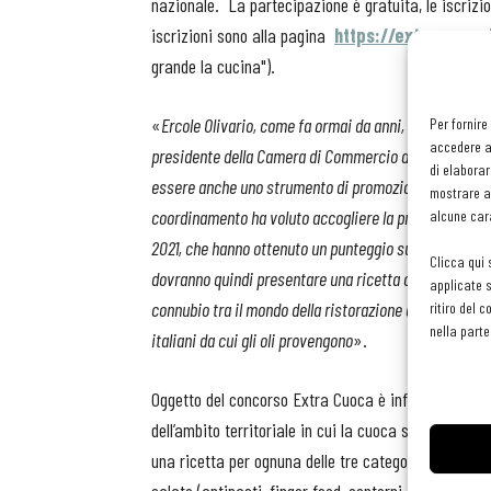
nazionale. La partecipazione è gratuita, le iscrizi
iscrizioni sono alla pagina
https://extracuoca.
grande la cucina").
«
Ercole Olivario, come fa ormai da anni, non vuole solo
Per fornire
accedere al
presidente della Camera di Commercio dell’Umbria e d
di elaborar
essere anche uno strumento di promozione delle eccelle
mostrare an
coordinamento ha voluto accogliere la proposta dell’As
alcune cara
2021, che hanno ottenuto un punteggio superiore a 75/1
Clicca qui 
dovranno quindi presentare una ricetta che esalti l’oli
applicate s
connubio tra il mondo della ristorazione e il mondo del
ritiro del 
nella parte
italiani da cui gli oli provengono
».
Oggetto del concorso Extra Cuoca è infatti l’elabora
dell’ambito territoriale in cui la cuoca svolge la pr
una ricetta per ognuna delle tre categorie in gara: P