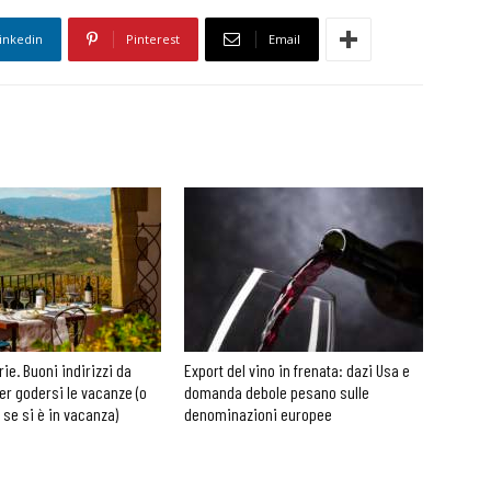
inkedin
Pinterest
Email
rie. Buoni indirizzi da
Export del vino in frenata: dazi Usa e
er godersi le vacanze (o
domanda debole pesano sulle
 se si è in vacanza)
denominazioni europee