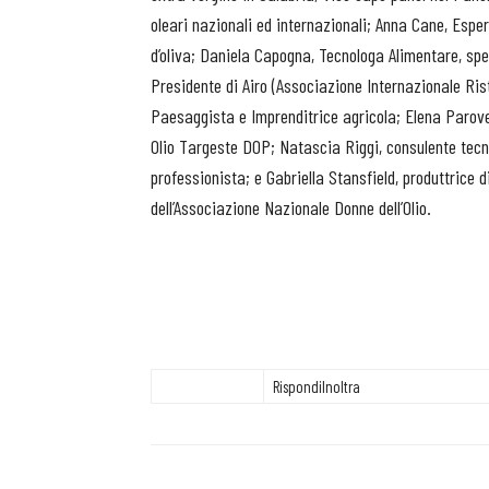
oleari nazionali ed internazionali; Anna Cane, Espert
d’oliva; Daniela Capogna, Tecnologa Alimentare, spec
Presidente di Airo (Associazione Internazionale Rist
Paesaggista e Imprenditrice agricola; Elena Parovel
Olio Targeste DOP; Natascia Riggi, consulente tecni
professionista; e Gabriella Stansfield, produttrice 
dell’Associazione Nazionale Donne dell’Olio.
Rispondi
Inoltra