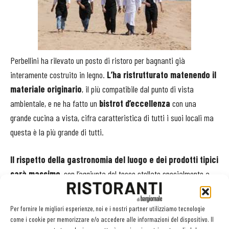
Perbellini ha rilevato un posto di ristoro per bagnanti già
interamente costruito in legno.
L’ha ristrutturato matenendo il
materiale originario
, il più compatibile dal punto di vista
ambientale, e ne ha fatto un
bistrot d’eccellenza
con una
grande cucina a vista, cifra caratteristica di tutti i suoi locali ma
questa è la più grande di tutti.
Il rispetto della gastronomia del luogo e dei prodotti tipici
sarà massimo
, con l’aggiunta del tocco stellato specialmente a
cena quando viene servito un menu completo e comprensivo della
carne, mentre a pranzo, tra un tuffo e l’altro, si può contare su 10
Per fornire le migliori esperienze, noi e i nostri partner utilizziamo tecnologie
piatti tra primi, insalate e secondi di solo pesce.
come i cookie per memorizzare e/o accedere alle informazioni del dispositivo. Il