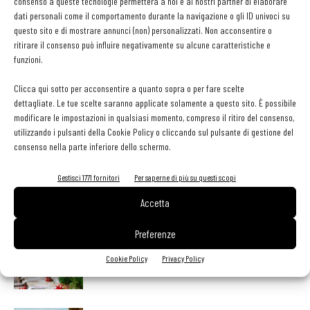
Tra interno e terrazza, i coperti al momento sono cinquanta. Dopo
consenso a queste tecnologie permetterà a noi e ai nostri partner di elaborare
dati personali come il comportamento durante la navigazione o gli ID univoci su
l’emergenza sanitaria diventeranno ottanta.
questo sito e di mostrare annunci (non) personalizzati. Non acconsentire o
ritirare il consenso può influire negativamente su alcune caratteristiche e
Foto in hp di Antonella Cecchetti
funzioni.
Clicca qui sotto per acconsentire a quanto sopra o per fare scelte
dettagliate. Le tue scelte saranno applicate solamente a questo sito. È possibile
modificare le impostazioni in qualsiasi momento, compreso il ritiro del consenso,
utilizzando i pulsanti della Cookie Policy o cliccando sul pulsante di gestione del
consenso nella parte inferiore dello schermo.
Facebook
Twitter
Gestisci 1771 fornitori
Per saperne di più su questi scopi
Accetta
LEGGI ANCHE
Preferenze
Ampliare l’attività del ristorante al catering? Sì, ma la
Cookie Policy
Privacy Policy
scelta giusta è puntare sul premium