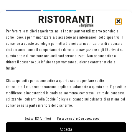
Facebook
Twitter
Per fornire le migliori esperienze, noi e i nostri partner utilizziamo tecnologie
come i cookie per memorizzare e/o accedere alle informazioni del dispositivo. Il
consenso a queste tecnologie permetterà a noi e ai nostri partner di elaborare
LEGGI ANCHE
dati personali come il comportamento durante la navigazione o gli ID univoci su
questo sito e di mostrare annunci (non) personalizzati. Non acconsentire o
Ampliare l’attività del ristorante al catering? Sì, ma la
ritirare il consenso può influire negativamente su alcune caratteristiche e
scelta giusta è puntare sul premium
funzioni.
Clicca qui sotto per acconsentire a quanto sopra o per fare scelte
dettagliate. Le tue scelte saranno applicate solamente a questo sito. È possibile
Aperti per ferie. Buoni indirizzi da Nord a Sud per
modificare le impostazioni in qualsiasi momento, compreso il ritiro del consenso,
godersi le vacanze (o da scorprire se si è in
utilizzando i pulsanti della Cookie Policy o cliccando sul pulsante di gestione del
vacanza)
consenso nella parte inferiore dello schermo.
Export del vino in frenata: dazi Usa e domanda
Gestisci 1771 fornitori
Per saperne di più su questi scopi
debole pesano sulle denominazioni europee
Accetta