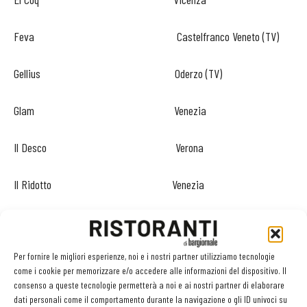
Feva Castelfranco Veneto (TV)
Gellius Oderzo (TV)
Glam Venezia
Il Desco Verona
Il Ridotto Venezia
L’Artigliere Isola della Scala (VR)
Per fornire le migliori esperienze, noi e i nostri partner utilizziamo tecnologie
L’Oste Scuro Verona
come i cookie per memorizzare e/o accedere alle informazioni del dispositivo. Il
consenso a queste tecnologie permetterà a noi e ai nostri partner di elaborare
La Casa degli Spiriti Costermano (VR)
dati personali come il comportamento durante la navigazione o gli ID univoci su