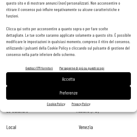
questo sito e di mostrare annunci (non) personalizzati. Non acconsentire o
ritirare il consenso può influire negativamente su alcune caratteristiche e
La Corte Follina (TV)
funzioni.
La Locanda di Piero Montecchio Precalcino (VI)
Clicca qui sotto per acconsentire a quanto sopra o per fare scelte
dettagliate. Le tue scelte saranno applicate solamente a questo sito. È possibile
modificare le impostazioni in qualsiasi momento, compreso il ritiro del consenso,
La Montecchia Selvazzano Dentro (PD)
utilizzando i pulsanti della Cookie Policy o cliccando sul pulsante di gestione del
consenso nella parte inferiore dello schermo.
La Peca Lonigo (VI)
Gestisci 1771 fornitori
Per saperne di più su questi scopi
La Tana Gourmet Asiago (VI)
Accetta
Preferenze
Lazzaro 1915 Pontelongo (PD)
Cookie Policy
Privacy Policy
Le Calandre Rubano (PD)
Local Venezia