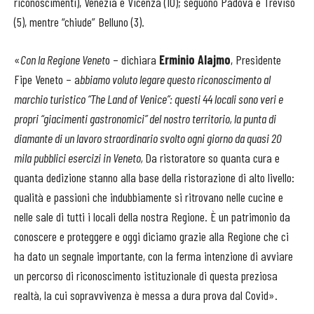
riconoscimenti), Venezia e Vicenza (10); seguono Padova e Treviso
(5), mentre “chiude” Belluno (3).
«
Con la Regione Venet
o – dichiara
Erminio Alajmo
, Presidente
Fipe Veneto – a
bbiamo voluto legare questo riconoscimento al
marchio turistico “The Land of Venice”: questi 44 locali sono veri e
propri “giacimenti gastronomici” del nostro territorio, la punta di
diamante di un lavoro straordinario svolto ogni giorno da quasi 20
mila pubblici esercizi in Veneto,
Da ristoratore so quanta cura e
quanta dedizione stanno alla base della ristorazione di alto livello:
qualità e passioni che indubbiamente si ritrovano nelle cucine e
nelle sale di tutti i locali della nostra Regione. È un patrimonio da
conoscere e proteggere e oggi diciamo grazie alla Regione che ci
ha dato un segnale importante, con la ferma intenzione di avviare
un percorso di riconoscimento istituzionale di questa preziosa
realtà, la cui sopravvivenza è messa a dura prova dal Covid».