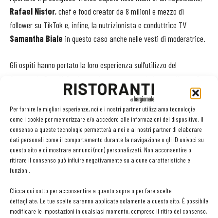
Rafael Nistor
, chef e food creator da 8 milioni e mezzo di
follower su TikTok e, infine, la nutrizionista e conduttrice TV
Samantha Biale
in questo caso anche nelle vesti di moderatrice.
Gli ospiti hanno portato la loro esperienza sull’utilizzo del
Gorgonzola Dop. Nella ristorazione sta tornando in auge il carrello
dei formaggi, tradizione nata negli anni ’80, in cui non manca mai il
Gorgonzola Dop, l’erborinato più diffuso al mondo se pensiamo che i
Per fornire le migliori esperienze, noi e i nostri partner utilizziamo tecnologie
suoi 5 milioni di forme prodotte in media ogni anno superano di
come i cookie per memorizzare e/o accedere alle informazioni del dispositivo. Il
consenso a queste tecnologie permetterà a noi e ai nostri partner di elaborare
gran lunga i 3 del
Roquefort
(Francia) e il milione dello
Stilton
dati personali come il comportamento durante la navigazione o gli ID univoci su
(UK), per citare gli erborinati più noti.
questo sito e di mostrare annunci (non) personalizzati. Non acconsentire o
ritirare il consenso può influire negativamente su alcune caratteristiche e
funzioni.
Davide Civitiello
, che gira il mondo portando la sua pizza
“dall’anima napoletana: buona e allegra e con 4-5 ingredienti al
Clicca qui sotto per acconsentire a quanto sopra o per fare scelte
massimo”, sottolinea come in qualsiasi Paese del mondo vada il
dettagliate. Le tue scelte saranno applicate solamente a questo sito. È possibile
modificare le impostazioni in qualsiasi momento, compreso il ritiro del consenso,
Gorgonzola sia sempre presente. Il pizzaiolo campione del mondo