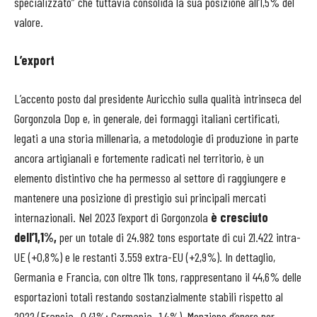
specializzato” che tuttavia consolida la sua posizione all’1,5% del
valore.
L’export
L’accento posto dal presidente Auricchio sulla qualità intrinseca del
Gorgonzola Dop e, in generale, dei formaggi italiani certificati,
legati a una storia millenaria, a metodologie di produzione in parte
ancora artigianali e fortemente radicati nel territorio, è un
elemento distintivo che ha permesso al settore di raggiungere e
mantenere una posizione di prestigio sui principali mercati
internazionali. Nel 2023 l’export di Gorgonzola
è cresciuto
dell’1,1%,
per un totale di 24.982 tons esportate di cui 21.422 intra-
UE (+0,8%) e le restanti 3.559 extra-EU (+2,9%). In dettaglio,
Germania e Francia, con oltre 11k tons, rappresentano il 44,6% delle
esportazioni totali restando sostanzialmente stabili rispetto al
2022 (Francia -0,41%; Germania -1,4%). Menzione d’onore per