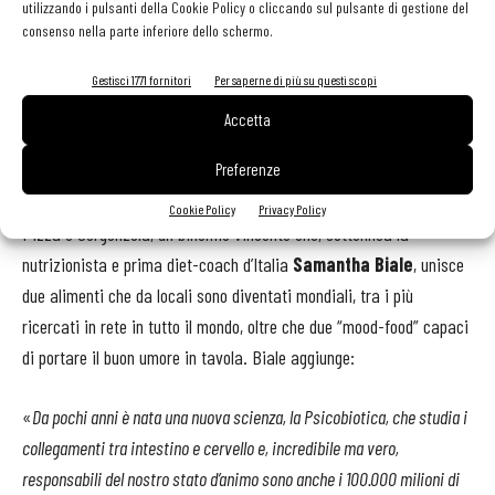
utilizzando i pulsanti della Cookie Policy o cliccando sul pulsante di gestione del
sfata anche il mito per cui la pizza ai formaggi debba essere per
consenso nella parte inferiore dello schermo.
forza bianca:
Gestisci 1771 fornitori
Per saperne di più su questi scopi
«
Ne ho creata una rossa utilizzando il Pomodorino del Piennolo del
Accetta
Vesuvio DOP” -
afferma
- Il Gorgonzola va aggiunto però sempre in
Preferenze
uscita per non alterare le proprietà di questo formaggio unico»
.
Cookie Policy
Privacy Policy
Pizza e Gorgonzola, un binomio vincente che, sottolinea la
nutrizionista e prima diet-coach d’Italia
Samantha Biale
, unisce
due alimenti che da locali sono diventati mondiali, tra i più
ricercati in rete in tutto il mondo, oltre che due “mood-food” capaci
di portare il buon umore in tavola. Biale aggiunge:
«
Da pochi anni è nata una nuova scienza, la Psicobiotica, che studia i
collegamenti tra intestino e cervello e, incredibile ma vero,
responsabili del nostro stato d’animo sono anche i 100.000 milioni di