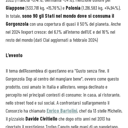
Giappone
(533.781 kg, +15,76%) e
Polonia
(1.216.583 kg, +14,94%).
In totale,
sono 90 gli Stati nel mondo dove si consuma il
Gorgonzola
con una copertura di quasi il 50% del pianeta. Anche
nel 2024 l’export cresce: del 6,1% all’interno dell’UE e del 16% nel
resto del mondo (dati Clal aggiornati a febbraio 2024)
L’evento
Il tema dell’Assemblea di quest’anno era “Gusto senza fine. Il
Gorgonzola Dop al centro del mangiare bene", ovvero come questo
prodotto, così amato in Italia e all’estero, venga declinato e
percepito nei principali contesti di consumo: in casa, al ristorante,
nello street food e sui social. A confrontarsi sull’argomento il
Consorzio ha chiamato
Enrico Bartolini
, chef da 13 stelle Michelin,
il pizzaiolo
Davide Civitiello
che dopo otto anni nel 2013 ha
riportato il prestigioso Trofeo Caputo nelle mani di un napoletano,