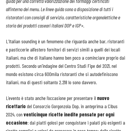
guida per una corretta valorizzazione dei formaggi certificati
all’interno dei menu. Le linee guida sono a disposizione di tutti i
ristoratori con consigli di servizio, caratteristiche organolettiche e
storia dei prodotti caseari italiani DOP e IGP».
L’Italian sounding è un fenomeno che riguarda anche bar, ristoranti
e pasticcerie all’estero fornitori di servizi simili a quelli dei locali
italiani, ma che di italiano hanno ben poco a cominciare proprio dai
prodotti. Secondo un’indagine del Centro Studi Fipe del 2021, nel
mondo esistono circa 600mila ristoranti che si autodefiniscono
italiani, ma di questi soltanto 2.218 lo sono davvero.
L’evento è stato anche l’occasione per presentare il
nuovo
ricettario
del Consorzio Gorgonzola Dop, in anteprima a Cibus
2024, con
venticinque ricette inedite pensate per ogni
occasione
: dai piatti golosi per conquistare i palati più esigenti a
ricette semplici e veloci da preparare in poco tempo; dalle ricette