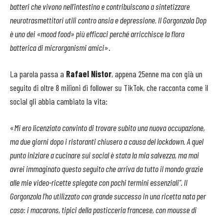
batteri che vivono nell’intestino e contribuiscono a sintetizzare
neurotrasmettitori utili contro ansia e depressione. Il Gorgonzola Dop
è uno dei «mood food» più efficaci perché arricchisce la flora
batterica di microrganismi amici
».
La parola passa a
Rafael Nistor
, appena 25enne ma con già un
seguito di oltre 8 milioni di follower su TikTok, che racconta come il
social gli abbia cambiato la vita:
«
Mi ero licenziato convinto di trovare subito una nuova occupazione,
ma due giorni dopo i ristoranti chiusero a causa del lockdown. A quel
punto iniziare a cucinare sui social è stata la mia salvezza, ma mai
avrei immaginato questo seguito che arriva da tutto il mondo grazie
alle mie video-ricette spiegate con pochi termini essenziali”. Il
Gorgonzola l’ho utilizzato con grande successo in una ricetta nata per
caso: i macarons, tipici della pasticceria francese, con mousse di