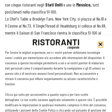
con cinque ristoranti negli
Stati Uniti
e uno in
Messico,
tutti
posizionati nella classifica 51-100.
Lo Chef's Table a Brooklyn Fare, New York City, si piazza al No.61 e
il Cosme al No.73. Il SingleThread di Healdsburg si colloca al No.68,
mentre il Saison di San Francisco rientra in classifica 51-100 al
No.98. Dal Messico, troviamo l’Alcalde di Guadalajara, al No.54.
Per fornire le migliori esperienze, noi e i nostri partner utilizziamo tecnologie
Con 21 ristoranti presenti in classifica,
l'Europa
guadagna quattro
come i cookie per memorizzare e/o accedere alle informazioni del dispositivo. Il
nuovi ingressi: il ristorante
Enrico Bartolini Mudec a Milano
consenso a queste tecnologie permetterà a noi e ai nostri partner di elaborare
(No.85)
; Kei a Parigi (No.93); Ceto, l'ultima apertura dello chef
dati personali come il comportamento durante la navigazione o gli ID univoci su
questo sito e di mostrare annunci (non) personalizzati. Non acconsentire o
Mauro Colagreco a Roquebrune-Cap-Martin (No.95) e il ristorante
ritirare il consenso può influire negativamente su alcune caratteristiche e
Ricard Camarena Restaurant, situato nella città ospite di Valencia
funzioni.
(No.96).
Clicca qui sotto per acconsentire a quanto sopra o per fare scelte
Dalla
Turchia
, sono presenti due ristoranti di Istanbul: il Neolokal
dettagliate. Le tue scelte saranno applicate solamente a questo sito. È possibile
che rientra in classifica e si posiziona al No.63 e la new entry Turk
modificare le impostazioni in qualsiasi momento, compreso il ritiro del consenso,
Fatih Tutak (No.66).
utilizzando i pulsanti della Cookie Policy o cliccando sul pulsante di gestione del