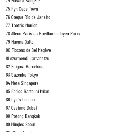
74 Nusara Bangkok
75 Fyn Cape Town
76 Oteque Rio de Janeiro
77 Tantris Munich
78 Alléno Paris au Pavillon Ledoyen Paris
79 Nuema Quito
80 Flocons de Sel Megève
81 Azurmendi Larrabetzu
82 Enigma Barcelona
83 Sazenka Tokyo
84 Meta Singapore
85 Enrico Bartolini Milan
86 Lyle’s London
87 Ossiano Dubai
88 Potong Bangkok
89 Mingles Seoul