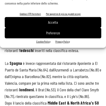
consenso nella parte inferiore dello schermo.
Il
Belgio
è presente con il ristorante Hof Van Cleve a Kruishoutem
(No.52). La città di
Copenaghen
ne conta due: Jordnær (No.57) e
Gestisci 1771 fornitori
Per saperne di più su questi scopi
Kadeau (No.91). Oltre ai due nuovi ingressi, si sono classificati altri
Accetta
quattro ristoranti
francesi
: a Parigi, l’Arpège (No.62), Le Clarence
(No.67) e Alléno Paris al Pavillon Ledoyen (No.78), insieme al
Preferenze
Flocons de Sel a Megève (No.80).
Cookie Policy
Privacy Policy
L’Ernst a Berlino (No.55) e il Tantris a Monaco (No.77) sono i due
ristoranti
tedeschi
inseriti nella classifica estesa.
La
Spagna
è invece rappresentata dal ristorante Aponiente a El
Puerto de Santa María (No.64), dall’Azurmendi a Larrabetzu (No.81) e
dall’Enigma a Barcellona (No.82), mentre la città ospitante,
Valencia, compare per la prima volta nella lista. Ci sono anche tre
ristoranti
londinesi
, il Brat (No.53), il Core della chef Clare Smyth
(No.71), rientrato quest’anno in classifica, e il Lyle's (No.86).
Dopo il lancio della classifica
Middle East & North Africa's 50