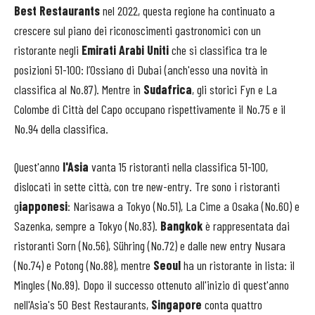
Best Restaurants
nel 2022, questa regione ha continuato a
crescere sul piano dei riconoscimenti gastronomici con un
ristorante negli
Emirati Arabi Uniti
che si classifica tra le
posizioni 51-100: l’Ossiano di Dubai (anch'esso una novità in
classifica al No.87). Mentre in
Sudafrica
, gli storici Fyn e La
Colombe di Città del Capo occupano rispettivamente il No.75 e il
No.94 della classifica.
Quest'anno
l'Asia
vanta 15 ristoranti nella classifica 51-100,
dislocati in sette città, con tre new-entry. Tre sono i ristoranti
g
iapponesi
: Narisawa a Tokyo (No.51), La Cime a Osaka (No.60) e
Sazenka, sempre a Tokyo (No.83).
Bangkok
è rappresentata dai
ristoranti Sorn (No.56), Sühring (No.72) e dalle new entry Nusara
(No.74) e Potong (No.88), mentre
Seoul
ha un ristorante in lista: il
Mingles (No.89). Dopo il successo ottenuto all'inizio di quest'anno
nell'Asia's 50 Best Restaurants,
Singapore
conta quattro