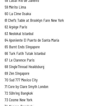
58 Lasai Rio de Janeiro
59 Mérito Lima
60 La Cime Osaka
61 Chef’s Table at Brooklyn Fare New York
62 Arpège Paris
63 Neolokal Istanbul
64 Aponiente El Puerto de Santa María
65 Burnt Ends Singapore
66 Turk Fatih Tutak Istanbul
67 Le Clarence Paris
68 SingleThread Healdsburg
69 Zén Singapore
70 Sud 777 Mexico City
71 Core by Clare Smyth London
72 Sühring Bangkok
73 Cosme New York