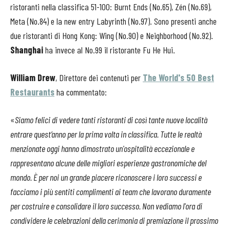
ristoranti nella classifica 51-100: Burnt Ends (No.65), Zén (No.69),
Meta (No.84) e la new entry Labyrinth (No.97). Sono presenti anche
due ristoranti di Hong Kong: Wing (No.90) e Neighborhood (No.92).
Shanghai
ha invece al No.99 il ristorante Fu He Hui.
William Drew
, Direttore dei contenuti per
The World's 50 Best
Restaurants
ha commentato:
«
Siamo felici di vedere tanti ristoranti di così tante nuove località
entrare quest’anno per la prima volta in classifica. Tutte le realtà
menzionate oggi hanno dimostrato un'ospitalità eccezionale e
rappresentano alcune delle migliori esperienze gastronomiche del
mondo. È per noi un grande piacere riconoscere i loro successi e
facciamo i più sentiti complimenti ai team che lavorano duramente
per costruire e consolidare il loro successo. Non vediamo l'ora di
condividere le celebrazioni della cerimonia di premiazione il prossimo