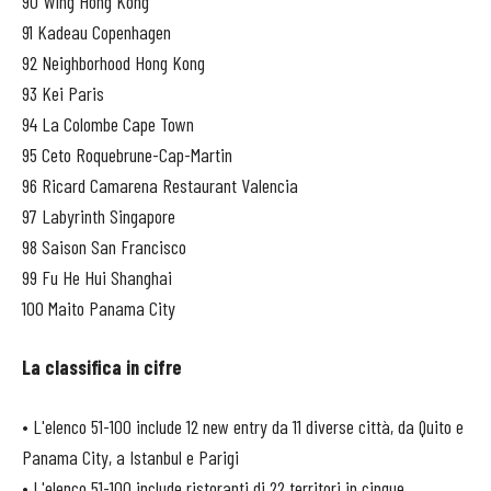
90 Wing Hong Kong
91 Kadeau Copenhagen
92 Neighborhood Hong Kong
93 Kei Paris
94 La Colombe Cape Town
95 Ceto Roquebrune-Cap-Martin
96 Ricard Camarena Restaurant Valencia
97 Labyrinth Singapore
98 Saison San Francisco
99 Fu He Hui Shanghai
100 Maito Panama City
La classifica in cifre
• L'elenco 51-100 include 12 new entry da 11 diverse città, da Quito e
Panama City, a Istanbul e Parigi
• L'elenco 51-100 include ristoranti di 22 territori in cinque