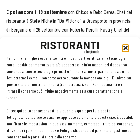
E poi ancora il 19 settembre
con Chicco e Bobo Cerea, Chef del
ristorante 3 Stelle Michelin “Da Vittorio” a Brusaporto in provincia
di Bergamo e il 26 settembre con Roberta Merolli, Pastry Chef del
Ristorante 2 Stelle Michelin “Tre Olivi” di Paestum.
Gli incontri procedono il 3 ottobre
con
Pierluca Ardito
, Chef
Per fornire le migliori esperienze, noi e i nostri partner utilizziamo tecnologie
e Team Coach della Nazionale Italiana Cuochi e il 12 ottobre con
come i cookie per memorizzare e/o accedere alle informazioni del dispositivo. Il
consenso a queste tecnologie permetterà a noi e ai nostri partner di elaborare
Diego Rossi, Chef della Trattoria Trippa di Milano. Si concludono il
dati personali come il comportamento durante la navigazione o gli ID univoci su
7 novembre con Tommaso Foglia, Pastry Chef, già 1 Stella Michelin,
questo sito e di mostrare annunci (non) personalizzati. Non acconsentire o
giudice di Bake off Italia e Cake Star – Pasticcerie in sfida e il 28
ritirare il consenso può influire negativamente su alcune caratteristiche e
funzioni.
novembre con Giovanni Solofra, Chef del ristorante 2 Stelle Michelin
“Tre Olivi” di Paestum.
Clicca qui sotto per acconsentire a quanto sopra o per fare scelte
dettagliate. Le tue scelte saranno applicate solamente a questo sito. È possibile
modificare le impostazioni in qualsiasi momento, compreso il ritiro del consenso,
Qui il link
per iscriversi ai webinar in diretta streaming e rivedere
utilizzando i pulsanti della Cookie Policy o cliccando sul pulsante di gestione del
quelli passati:
consenso nella parte inferiore dello schermo.