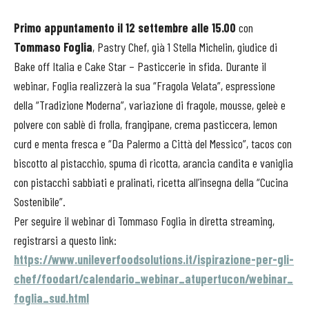
Primo appuntamento il 12 settembre alle 15.00
con
Tommaso Foglia
, Pastry Chef, già 1 Stella Michelin, giudice di
Bake off Italia e Cake Star – Pasticcerie in sfida. Durante il
webinar, Foglia realizzerà la sua “Fragola Velata”, espressione
della “Tradizione Moderna”, variazione di fragole, mousse, geleè e
polvere con sablè di frolla, frangipane, crema pasticcera, lemon
curd e menta fresca e “Da Palermo a Città del Messico”, tacos con
biscotto al pistacchio, spuma di ricotta, arancia candita e vaniglia
con pistacchi sabbiati e pralinati, ricetta all’insegna della “Cucina
Sostenibile”.
Per seguire il webinar di Tommaso Foglia in diretta streaming,
registrarsi a questo link:
https://www.unileverfoodsolutions.it/ispirazione-per-gli-
chef/foodart/calendario_webinar_atupertucon/webinar_
foglia_sud.html