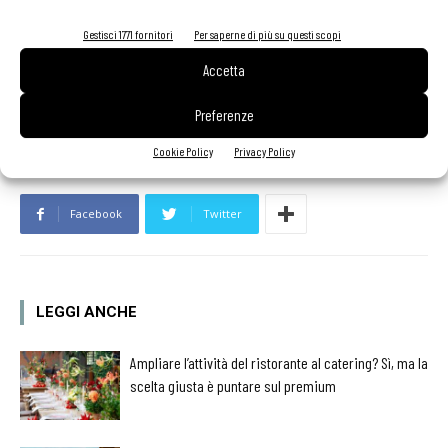
https://www.unileverfoodsolutions.it/ispirazione-per-gli-
chef/foodart/calendario_webinar_atupertucon.html
Gestisci 1771 fornitori
Per saperne di più su questi scopi
Accetta
Preferenze
Cookie Policy
Privacy Policy
Facebook
Twitter
LEGGI ANCHE
Ampliare l’attività del ristorante al catering? Sì, ma la
scelta giusta è puntare sul premium