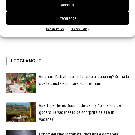
Accetta
Preferenze
Cookie Policy
Privacy Policy
Facebook
Twitter
LEGGI ANCHE
Ampliare l’attività del ristorante al catering? Sì, ma la
scelta giusta è puntare sul premium
Aperti per ferie. Buoni indirizzi da Nord a Sud per
godersi le vacanze (o da scorprire se si è in
vacanza)
Export del vino in frenata: dazi Usa e domanda