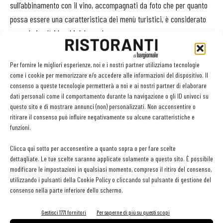
sull’abbinamento con il vino, accompagnati da foto che per quanto
possa essere una caratteristica dei menù turistici, è considerato
normale in altri luoghi del mondo».
Un servizio che per il ristoratore si trasforma in un aumento di
Per fornire le migliori esperienze, noi e i nostri partner utilizziamo tecnologie
fatturato grazie ad una scelta più consapevole da parte del turista.
come i cookie per memorizzare e/o accedere alle informazioni del dispositivo. Il
consenso a queste tecnologie permetterà a noi e ai nostri partner di elaborare
I primi mesi di vita della startup hanno registrato risultati molto
dati personali come il comportamento durante la navigazione o gli ID univoci su
positivi: costituita ad aprile 2018, nel giro di pochi mesi ha
questo sito e di mostrare annunci (non) personalizzati. Non acconsentire o
registrato l’adesione di 70 ristoranti e registrato più di 15.000
ritirare il consenso può influire negativamente su alcune caratteristiche e
funzioni.
accessi ai menù digitali da parte di turisti stranieri. Il 40% dei
ristoranti che hanno aderito con un account prova hanno chiesto la
Clicca qui sotto per acconsentire a quanto sopra o per fare scelte
conversione in cliente pagante mentre il 98% dei turisti che hanno
dettagliate. Le tue scelte saranno applicate solamente a questo sito. È possibile
modificare le impostazioni in qualsiasi momento, compreso il ritiro del consenso,
utilizzato il servizio Dishcovery hanno lasciato un feedback
utilizzando i pulsanti della Cookie Policy o cliccando sul pulsante di gestione del
positivo giudicano il servizio come molto utile.
consenso nella parte inferiore dello schermo.
Gestisci 1771 fornitori
Per saperne di più su questi scopi