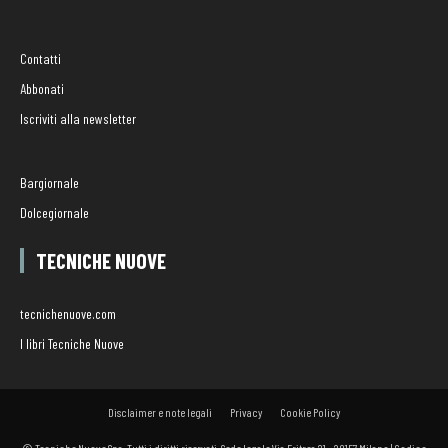
Contatti
Abbonati
Iscriviti alla newsletter
Bargiornale
Dolcegiornale
TECNICHE NUOVE
tecnichenuove.com
I libri Tecniche Nuove
Disclaimer e note legali
Privacy
Cookie Policy
© Tecniche Nuove Spa. Tutti i diritti riservati. Sede legale Via Eritrea 21 - 20157 Milano | Codice