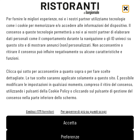
Per fornire le migliori esperienze, noi e i nostri partner utilizziamo tecnologie
come i cookie per memorizzare e/o accedere alle informazioni del dispositivo. Il
GLI ARTICOLI PIÙ LETTI
consenso a queste tecnologie permetterà a noi e ai nostri partner di elaborare
dati personali come il comportamento durante la navigazione o gli ID univoci su
questo sito e di mostrare annunci (non) personalizzati. Non acconsentire o
Sogemi rafforza i servizi per la ristorazione: orario esteso e
ritirare il consenso può influire negativamente su alcune caratteristiche e
tessera gratuita per i professionisti HoReCa
funzioni.
29 Luglio 2026
Aperti per ferie. Buoni indirizzi da Nord a Sud per godersi le
Clicca qui sotto per acconsentire a quanto sopra o per fare scelte
vacanze (o da scorprire se si è in vacanza)
dettagliate. Le tue scelte saranno applicate solamente a questo sito. È possibile
31 Luglio 2026
modificare le impostazioni in qualsiasi momento, compreso il ritiro del consenso,
Pos, compagni di gestione. Le ultime soluzioni delle aziende
utilizzando i pulsanti della Cookie Policy o cliccando sul pulsante di gestione del
8 Luglio 2026
consenso nella parte inferiore dello schermo.
Gestisci 1771 fornitori
Per saperne di più su questi scopi
EDICOLA WEB
Accetta
Preferenze