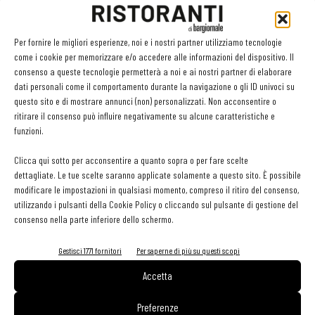
Per fornire le migliori esperienze, noi e i nostri partner utilizziamo tecnologie
come i cookie per memorizzare e/o accedere alle informazioni del dispositivo. Il
GLI ARTICOLI PIÙ LETTI
consenso a queste tecnologie permetterà a noi e ai nostri partner di elaborare
dati personali come il comportamento durante la navigazione o gli ID univoci su
questo sito e di mostrare annunci (non) personalizzati. Non acconsentire o
Sogemi rafforza i servizi per la ristorazione: orario esteso e
ritirare il consenso può influire negativamente su alcune caratteristiche e
tessera gratuita per i professionisti HoReCa
funzioni.
29 Luglio 2026
Aperti per ferie. Buoni indirizzi da Nord a Sud per godersi le
Clicca qui sotto per acconsentire a quanto sopra o per fare scelte
vacanze (o da scorprire se si è in vacanza)
dettagliate. Le tue scelte saranno applicate solamente a questo sito. È possibile
31 Luglio 2026
modificare le impostazioni in qualsiasi momento, compreso il ritiro del consenso,
Pos, compagni di gestione. Le ultime soluzioni delle aziende
utilizzando i pulsanti della Cookie Policy o cliccando sul pulsante di gestione del
8 Luglio 2026
consenso nella parte inferiore dello schermo.
Gestisci 1771 fornitori
Per saperne di più su questi scopi
EDICOLA WEB
Accetta
Preferenze