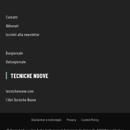
Contatti
Abbonati
Iscriviti alla newsletter
Bargiornale
Dolcegiornale
TECNICHE NUOVE
tecnichenuove.com
I libri Tecniche Nuove
Disclaimer e note legali
Privacy
Cookie Policy
© Tecniche Nuove Spa. Tutti i diritti riservati. Sede legale Via Eritrea 21 - 20157 Milano | Codice