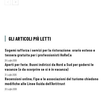
GLI ARTICOLI PIÙ LETTI
Sogemi rafforza i servizi per la ristorazione: orario esteso e
tessera gratuita per i professionisti HoReCa
29 Luglio 2026
Aperti per ferie. Buoni indirizzi da Nord a Sud per godersi le
vacanze (o da scorprire se si è in vacanza)
31 Luglio 2026
Recensioni online, Fipe e le associazioni del turismo chiedono
modifiche alle Linee Guida dell’Antitrust
20 Luglio 2026