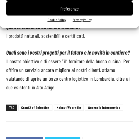
con queste caratteristiche e anche nel futuro seguiremo questa
Preferenze
direzione.
Cookie Policy
Privacy Policy
Quali le tendenze da tenere d’occhio?
I prodotti naturali, sostenibili e certificati.
Quali sono i vostri progetti per il futuro e le novità in cantiere?
Il nostro obiettivo è di essere “il” fornitore della buona cucina. Per
offrire un servizio ancora migliore ai nostri clienti, stiamo
valutando di aprire un terzo centro logistico in Lombardia, oltre ai
due esistenti in Alto Adige.
TAG
GranChef Selection
Helmut Woerndle
Woerndle Interservice