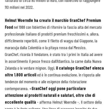
fatturato di circa 90 milioni di euro, con l’obiettivo di raggiungere
110 milioni nel 2022.
Helmut Woerndle ha creato il marchio GranChef Premium
Food
nel 1988 con l’obiettivo di rifornire la fascia alta del mercato
professionale italiano di prodotti premium freschissimi e, allora,
difficilmente reperibili, come il filetto di wagyu dal Giappone, la
maracuja dalla Colombia o la pitaya rossa dal Messico.
GranChef, ricorda il fondatore, è stato tra i primi in Italia ad avere
in assortimento il pesce fresco dall’Atlantico, la carne dalla Nuova
Zelanda o le verdure mignon. Oggi,
il catalogo GranChef elenca
oltre 1.800 articoli
ed è in continua evoluzione, in risposta alle
tendenze del momento e alle esigenze della ristorazione
contemporanea. «
GranChef oggi pone particolare
attenzione ai prodotti naturali e salutari, oltre che di
eccellente qualità
- afferma Helmut Woerndle -. Il settore della
carne è in forte sviluppo. Una linea di successo inserita da due