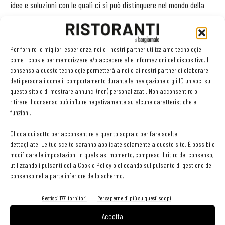
idee e soluzioni con le quali ci si può distinguere nel mondo della
ristorazione.
Come ricercate i nuovi prodotti e quali sono i criteri per essere
Per fornire le migliori esperienze, noi e i nostri partner utilizziamo tecnologie
inseriti nel catalogo GranChef?
come i cookie per memorizzare e/o accedere alle informazioni del dispositivo. Il
consenso a queste tecnologie permetterà a noi e ai nostri partner di elaborare
Seguiamo attentamente il mercato, ascoltiamo le esigenze dei
dati personali come il comportamento durante la navigazione o gli ID univoci su
nostri clienti attraverso il nostro ufficio vendite e valutiamo le
questo sito e di mostrare annunci (non) personalizzati. Non acconsentire o
proposte di molti produttori. I nostri fornitori devono soddisfare gli
ritirare il consenso può influire negativamente su alcune caratteristiche e
funzioni.
alti standard di prodotto, di servizio e di affidabilità richiesti
dall’ufficio acquisti e dal controllo qualità.
Clicca qui sotto per acconsentire a quanto sopra o per fare scelte
dettagliate. Le tue scelte saranno applicate solamente a questo sito. È possibile
modificare le impostazioni in qualsiasi momento, compreso il ritiro del consenso,
Come è evoluta la ristorazione commerciale italiana negli
utilizzando i pulsanti della Cookie Policy o cliccando sul pulsante di gestione del
ultimi due-tre anni?
consenso nella parte inferiore dello schermo.
Il consumatore oggi è più consapevole: indice di qualità non è più
solo il gusto del prodotto, ma anche la salubrità, il rispetto della
Gestisci 1771 fornitori
Per saperne di più su questi scopi
natura e la sostenibilità. Il nostro catalogo contiene molti prodotti
Accetta