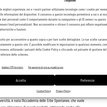
Cnr, che ha recentemente pubblicato uno studio sull’uso alimentare
 le migliori esperienze, noi e i nostri partner utilizziamo tecnologie come i cookie per mem
cina dove si rivelano molto versatili e gustose.
le informazioni del dispositivo. Il consenso a queste tecnologie permetterà a noi e ai nos
e dati personali come il comportamento durante la navigazione o gli ID univoci su questo s
ne gastronomiche che hanno come protagonista proprio le erbe
nunci (non) personalizzati. Non acconsentire o ritirare il consenso può influire negativa
” che si ripetono ogni anno a Lana d’Adige e dintorni tra aprile
tteristiche e funzioni.
enù ispirati alla tradizione culinaria altoatesina utilizzando le
sotto per acconsentire a quanto sopra o per fare scelte dettagliate. Le tue scelte sarann
e acetosella, per accendere i sapori e dare spazio alla
olamente a questo sito. È possibile modificare le impostazioni in qualsiasi momento, com
consenso, utilizzando i pulsanti della Cookie Policy o cliccando sul pulsante di gestione d
 inferiore dello schermo.
mente
Gestisci 1771 fornitori
Per saperne di più su questi scopi
ni guidate per conoscere queste erbe, come accade in maggio
 di Coredo dedica una settimana alle erbe di montagna, con
Accetta
Preferenze
con lo chef per scoprire come cucinarle. A Monte San Pietrangeli,
Cookie Policy
Privacy Policy
versità, è nata l’Accademia delle Erbe Spontanee, che vuole