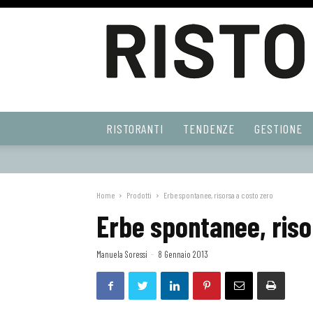
Ristoranti
RISTORANTI
TENDENZE
GESTIONE
Web
Home
Prodotti
Erbe spontanee, risorsa a costo zero
Erbe spontanee, riso
Manuela Soressi
-
8 Gennaio 2013