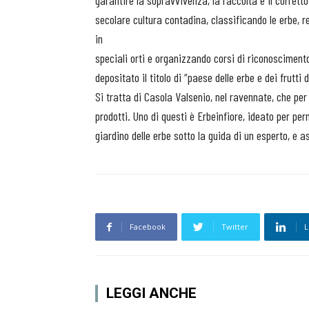
garantire la sopravvivenza, la raccolta e il corrett
secolare cultura contadina, classificando le erbe, 
in
speciali orti e organizzando corsi di riconosciment
depositato il titolo di “paese delle erbe e dei frutti 
Si tratta di Casola Valsenio, nel ravennate, che per 
prodotti. Uno di questi è Erbeinfiore, ideato per pe
giardino delle erbe sotto la guida di un esperto, e a
Facebook
Twitter
L
LEGGI ANCHE