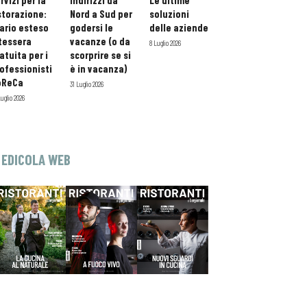
rvizi per la
indirizzi da
Le ultime
storazione:
Nord a Sud per
soluzioni
ario esteso
godersi le
delle aziende
tessera
vacanze (o da
8 Luglio 2026
atuita per i
scorprire se si
ofessionisti
è in vacanza)
oReCa
31 Luglio 2026
Luglio 2026
EDICOLA WEB