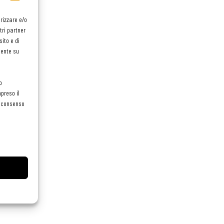
orizzare e/o
tri partner
ito e di
mente su
o
preso il
el consenso