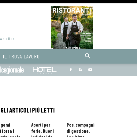
ewsletter
IL TROVA LAVORO
Bargiornale
dolcegiornale
Hoteldomani
GLI ARTICOLI PIÙ LETTI
ogemi
Aperti per
Pos, compagni
fforza i
ferie. Buoni
di gestione.