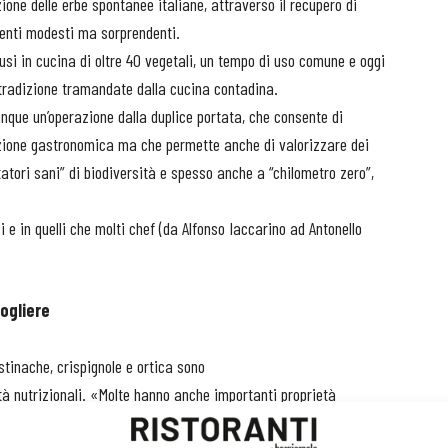
ione delle erbe spontanee italiane, attraverso il recupero di
dienti modesti ma sorprendenti.
 usi in cucina di oltre 40 vegetali, un tempo di uso comune e oggi
la tradizione tramandate dalla cucina contadina.
unque un’operazione dalla duplice portata, che consente di
izione gastronomica ma che permette anche di valorizzare dei
atori sani” di biodiversità e spesso anche a “chilometro zero”,
ci e in quelli che molti chef (da Alfonso Iaccarino ad Antonello
cogliere
tinache, crispignole e ortica sono
à nutrizionali. «Molte hanno anche importanti proprietà
no utilizzate come “alimenti funzionali”» sottolinea Francesco