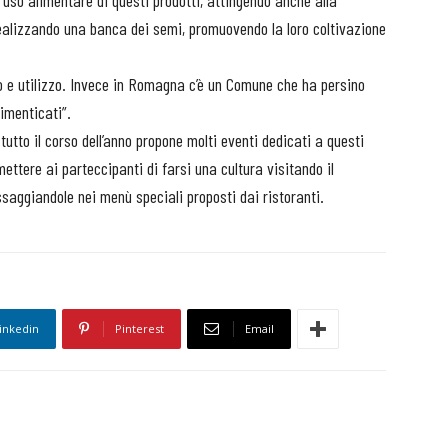
o uso alimentare di questi prodotti, attingendo anche alla
realizzando una banca dei semi, promuovendo la loro coltivazione
o e utilizzo. Invece in Romagna c’è un Comune che ha persino
dimenticati”.
tutto il corso dell’anno propone molti eventi dedicati a questi
rmettere ai parteccipanti di farsi una cultura visitando il
ssaggiandole nei menù speciali proposti dai ristoranti.
inkedin
Pinterest
Email