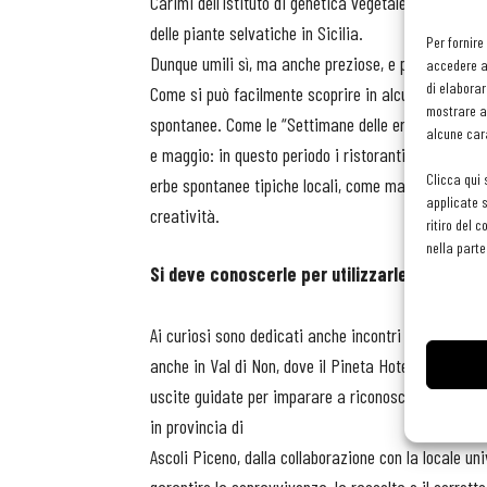
Carimi dell’Istituto di genetica vegetale (Igv) del 
delle piante selvatiche in Sicilia.
Per fornire
Dunque umili sì, ma anche preziose, e persino in cu
accedere al
di elaborar
Come si può facilmente scoprire in alcune rasseg
mostrare an
spontanee. Come le “Settimane delle erbe selvatiche
alcune cara
e maggio: in questo periodo i ristoranti realizzano m
Clicca qui 
erbe spontanee tipiche locali, come malva, melissa 
applicate s
creatività.
ritiro del 
nella parte
Si deve
conoscerle per utilizzarle
corretta
Ai curiosi sono dedicati anche incontri e escursio
anche in Val di Non, dove il Pineta Hotels di Tavon
uscite guidate per imparare a riconoscerle e corsi 
in provincia di
Ascoli Piceno, dalla collaborazione con la locale uni