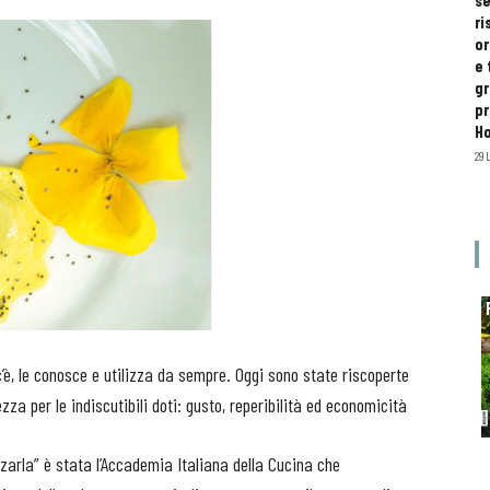
se
ri
or
e 
gr
pr
H
29 
’è, le conosce e utilizza da sempre. Oggi sono state riscoperte
za per le indiscutibili doti: gusto, reperibilità ed economicità
zarla” è stata l’Accademia Italiana della Cucina che