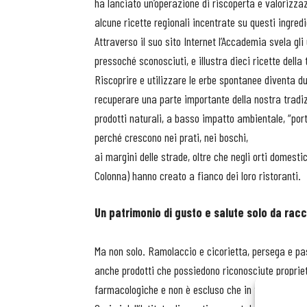
ha lanciato un’operazione di riscoperta e valorizzaz
alcune ricette regionali incentrate su questi ingre
Attraverso il suo sito Internet l’Accademia svela gli
pressoché sconosciuti, e illustra dieci ricette del
Riscoprire e utilizzare le erbe spontanee diventa d
recuperare una parte importante della nostra trad
prodotti naturali, a basso impatto ambientale, “port
perché crescono nei prati, nei boschi,
ai margini delle strade, oltre che negli orti domesti
Colonna) hanno creato a fianco dei loro ristoranti.
Un patrimonio di gusto e salute solo da rac
Ma non solo. Ramolaccio e cicorietta, persega e pas
anche prodotti che possiedono riconosciute propriet
farmacologiche e non è escluso che in futuro venga