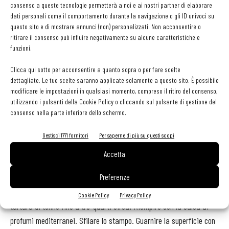
consenso a queste tecnologie permetterà a noi e ai nostri partner di elaborare
unire il pomodoro ramato in concassea, la purea di pomodoro
dati personali come il comportamento durante la navigazione o gli ID univoci su
precedentemente ottenuta, i capperi e le olive tritate ed infine
questo sito e di mostrare annunci (non) personalizzati. Non acconsentire o
l'origano. Mettere il bicchiere del frullatore in congelatore in modo
ritirare il consenso può influire negativamente su alcune caratteristiche e
funzioni.
che si raffreddi completamente. Intanto sfogliare il basilico e
lavarlo. Togliere il bicchiere dal congelatore e versarci dentro il
Clicca qui sotto per acconsentire a quanto sopra o per fare scelte
basilico e il resto degli ingredienti, emulsionare a velocità otto per
dettagliate. Le tue scelte saranno applicate solamente a questo sito. È possibile
modificare le impostazioni in qualsiasi momento, compreso il ritiro del consenso,
quattro minuti. Ritirare il pesto in un contenitore di plastica con
utilizzando i pulsanti della Cookie Policy o cliccando sul pulsante di gestione del
appoggiato sopra in modo aderente un foglio di carta pellicola e
consenso nella parte inferiore dello schermo.
chiudere ermeticamente. Conservare in frigorifero.
Gestisci 1771 fornitori
Per saperne di più su questi scopi
Presentazione
Accetta
Al centro dei piatti, con l'aiuto di una monoporzione d'acciaio
Preferenze
rotonda alta quattro centimetri e quattro di diametro, versare la
Cookie Policy
Privacy Policy
tartara di tonno fino a tre-quarti circa. Riempire con la salsa ai
profumi mediterranei. Sfilare lo stampo. Guarnire la superficie con