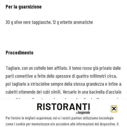
Per la guarnizione
30 g olive nere taggiasche, 12 g erbette aromatiche
Procedimento
Tagliare, con un coltello ben affilato, il tonno rosso già privato dalle
parti connettive a fette dello spessore di quattro millimetri circa,
poi tagliarlo a striscioline sempre della stessa grandezza e infine a
cubetti ottenendo dei cubi simili. Versarlo in una bacinella d'acciaio
e condirlo con olio extravergine, sale e salsa di soia. Conservare in
frigorifero ben coperto dieci minuti per la marinatura. Passare al
setaccio fine il pomodoro ramato in confit, ottenendo una salsa
Per fornire le migliori esperienze, noi e i nostri partner utilizziamo tecnologie
concentrata di sapori e consistenza. In un'altra bacinella d'acciaio
come i cookie per memorizzare e/o accedere alle informazioni del dispositivo. Il