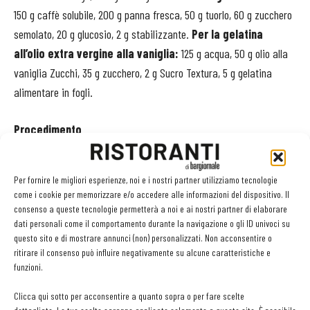
150 g caffè solubile, 200 g panna fresca, 50 g tuorlo, 60 g zucchero
semolato, 20 g glucosio, 2 g stabilizzante.
Per la gelatina
all’olio extra vergine alla vaniglia:
125 g acqua, 50 g olio alla
vaniglia Zucchi, 35 g zucchero, 2 g Sucro Textura, 5 g gelatina
alimentare in fogli.
Procedimento
Ganache al whisky:
fare bollire la panna con lo zucchero e
Per fornire le migliori esperienze, noi e i nostri partner utilizziamo tecnologie
versarla sul cioccolato a pezzetti. Mischiare bene con un
come i cookie per memorizzare e/o accedere alle informazioni del dispositivo. Il
leccapentole e a 40°C incorporare il whisky e il burro. Passare al
consenso a queste tecnologie permetterà a noi e ai nostri partner di elaborare
frullatore a immersione e stendere su una placca. Lasciare
dati personali come il comportamento durante la navigazione o gli ID univoci su
questo sito e di mostrare annunci (non) personalizzati. Non acconsentire o
cristallizzare per almeno 12 ore ricavare poi dei piccoli
ritirare il consenso può influire negativamente su alcune caratteristiche e
parallelepipedi e conservare in frigorifero.
funzioni.
Clicca qui sotto per acconsentire a quanto sopra o per fare scelte
Crema ai marron glacé:
mischiare la crema ai marroni con la