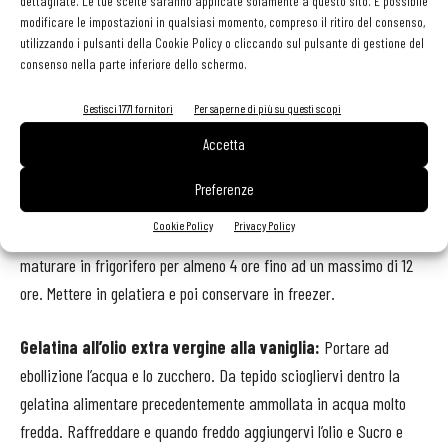
dettagliate. Le tue scelte saranno applicate solamente a questo sito. È possibile
crema pasticcera. Sciogliere la gelatina e aggiungerla alle creme.
modificare le impostazioni in qualsiasi momento, compreso il ritiro del consenso,
Incorporare 100 g di panna. Formare delle semisfere con gli
utilizzando i pulsanti della Cookie Policy o cliccando sul pulsante di gestione del
consenso nella parte inferiore dello schermo.
appositi stampi in silicone e mettere a congelare. Sformare da duri
e coprire con poca panna montata. Avvolgere di meringa
Gestisci 1771 fornitori
Per saperne di più su questi scopi
sbriciolata e ritirare in frigorifero.
Accetta
Gelato al caffè:
Bollire caffè, glucosio e panna mischiati.
Preferenze
Frustare tuorlo e zucchero e stabilizzante. Cuocere come una
Cookie Policy
Privacy Policy
crema inglese a 84°C. Raffreddare velocemente e lasciare
maturare in frigorifero per almeno 4 ore fino ad un massimo di 12
ore. Mettere in gelatiera e poi conservare in freezer.
Gelatina all’olio extra vergine alla vaniglia:
Portare ad
ebollizione l’acqua e lo zucchero. Da tepido sciogliervi dentro la
gelatina alimentare precedentemente ammollata in acqua molto
fredda. Raffreddare e quando freddo aggiungervi l’olio e Sucro e