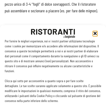
pezzo unico di 3-4 “fogli” di dolce sovrapposti. Che il ristoratore
può assemblare e sezionare a piacere (es. per fare delle mignon).
Facebook
Twitter
Per fornire le migliori esperienze, noi e i nostri partner utilizziamo tecnologie
come i cookie per memorizzare e/o accedere alle informazioni del dispositivo. Il
consenso a queste tecnologie permetterà a noi e ai nostri partner di elaborare
dati personali come il comportamento durante la navigazione o gli ID univoci su
questo sito e di mostrare annunci (non) personalizzati. Non acconsentire o
LEGGI ANCHE
ritirare il consenso può influire negativamente su alcune caratteristiche e
funzioni.
Metti il gusto del caffè a tutto pasto
Clicca qui sotto per acconsentire a quanto sopra o per fare scelte
dettagliate. Le tue scelte saranno applicate solamente a questo sito. È possibile
modificare le impostazioni in qualsiasi momento, compreso il ritiro del consenso,
utilizzando i pulsanti della Cookie Policy o cliccando sul pulsante di gestione del
Olio: controlli e analisi strategici per qualità,
consenso nella parte inferiore dello schermo.
sicurezza e competitività della filiera