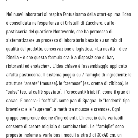
Nei nuovi laboratori si respira l’entusiasmo della start-up, ma l’idea
è consolidata nell’esperienza di Cristalli di Zucchero, caffè-
pasticceria del quartiere Monteverde, che ha permesso di
sistematizzare un processo di laboratorio basato su un mix di
qualità del prodotto, conservazione e logistica. «La novità - dice
Rinella - è che questa formula ora è a disposizione di bar,
ristoranti ed enoteche». L’idea chiave è l’assemblaggio applicato
all’alta pasticceria. Il sistema poggia su 7 famiglie di ingredienti: le
strutture “areate” (mousse), le “cremose” (es. crema di zibibbo), le
“salse” (es. al caffè speziato), i “croccanti/friabili”, come il grué di
cacao. E ancora: i “soffici”, come pan di Spagna; le “fondenti” tipo
brownies; e le “supreme”, a metà tra mousse e cremose. Ogni
gruppo comprende decine d’ingredienti. L’incrocio delle variabili
consente di creare migliaia di combinazioni. Le “famiglie” sono
proposte insieme a varie basi, moduli a strati di 30x40 cm, un