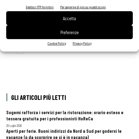
Gestisci 1771 fornitori
Per saperne di più su questi scopi
Accetta
Primiziexpress: frutta e verdura a portata di chef
Preferenze
Cookie Policy
Privacy Policy
GLI ARTICOLI PIÙ LETTI
Sogemi rafforza i servizi per la ristorazione: orario esteso e
tessera gratuita per i professionisti HoReCa
29 Luglio 2026
Aperti per ferie. Buoni indirizzi da Nord a Sud per godersi le
vacanze (o da scorprire se si è in vacanza)