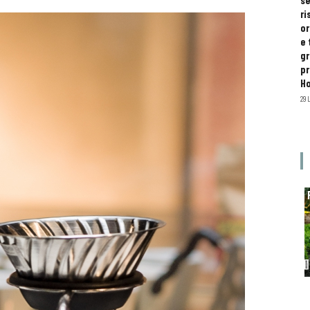
se
ri
or
e 
gr
pr
H
29 