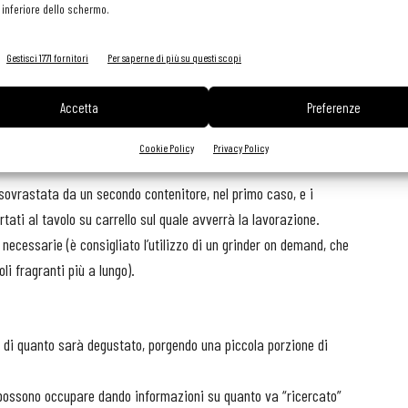
 inferiore dello schermo.
 toccare con mano il caffè crudo, quello tostato, comprendere
Gestisci 1771 fornitori
Per saperne di più su questi scopi
Accetta
Preferenze
l’offerta di altre preparazioni da realizzare davanti ai clienti,
Cookie Policy
Privacy Policy
 sovrastata da un secondo contenitore, nel primo caso, e i
rtati al tavolo su carrello sul quale avverrà la lavorazione.
necessarie (è consigliato l’utilizzo di un grinder on demand, che
i fragranti più a lungo).
ivo di quanto sarà degustato, porgendo una piccola porzione di
 possono occupare dando informazioni su quanto va “ricercato”