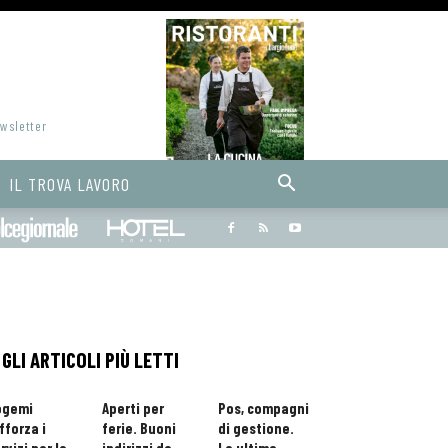
ewsletter
IL TROVA LAVORO
Bargiornale
dolcegiornale
Hoteldomani
GLI ARTICOLI PIÙ LETTI
ogemi
Aperti per
Pos, compagni
fforza i
ferie. Buoni
di gestione.