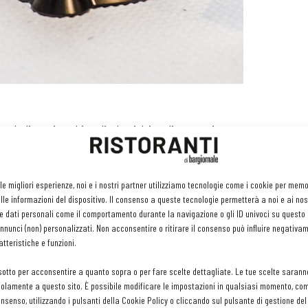
 declinata in molti modi, alcuni dei quali poco noti, come
 servizio
all’ospite come lo vuole cucinato? Analogamente, anche il caffè
 le migliori esperienze, noi e i nostri partner utilizziamo tecnologie come i cookie per mem
le informazioni del dispositivo. Il consenso a queste tecnologie permetterà a noi e ai nos
ato in base alla preparazione, a partire dalla più classica,
e dati personali come il comportamento durante la navigazione o gli ID univoci su questo s
ventare un’esperienza da proporre in più versioni. Perché, al pari
nunci (non) personalizzati. Non acconsentire o ritirare il consenso può influire negativa
gine, una complessità aromatica e varie modalità di servizio che
tteristiche e funzioni.
sotto per acconsentire a quanto sopra o per fare scelte dettagliate. Le tue scelte sarann
one Lady Cafè di San Secondo Parmense (Pr), che tra i clienti
olamente a questo sito. È possibile modificare le impostazioni in qualsiasi momento, com
porto di collaborazione, che prende il via con una full immersion
consenso, utilizzando i pulsanti della Cookie Policy o cliccando sul pulsante di gestione d