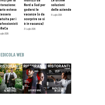
rvizi per la
indirizzi da
Le ultime
storazione:
Nord a Sud per
soluzioni
ario esteso
godersi le
delle aziende
tessera
vacanze (o da
8 Luglio 2026
atuita per i
scorprire se si
ofessionisti
è in vacanza)
oReCa
31 Luglio 2026
Luglio 2026
EDICOLA WEB