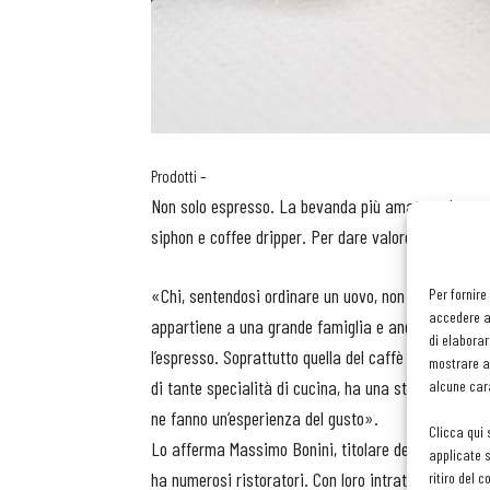
Prodotti –
Non solo espresso. La bevanda più amata può essere
siphon e coffee dripper. Per dare valore aggiunto al
«Chi, sentendosi ordinare un uovo, non chiederebbe 
Per fornire
accedere al
appartiene a una grande famiglia e andrebbe inquadr
di elaborar
l’espresso. Soprattutto quella del caffè dovrebbe di
mostrare an
di tante specialità di cucina, ha una storia, un’ori
alcune cara
ne fanno un’esperienza del gusto».
Clicca qui 
Lo afferma Massimo Bonini, titolare della torrefazi
applicate s
ha numerosi ristoratori. Con loro intrattiene un rap
ritiro del 