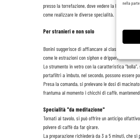
nella parte
presso la torrefazione, dove vedere la lavorazione,
come realizzare le diverse specialità.
Per stranieri e non solo
Bonini suggerisce di affiancare al classico espresso 
come le estrazioni con siphon e dripper.
Lo strumento in vetro con la caratteristica “bolla”,
portafiltri a imbuto, nel secondo, possono essere po
Presa la comanda, si prelevano le dosi di macinato 
frantuma al momento i chicchi di caffè, mantenendol
Specialità "da meditazione"
Tornati al tavolo, si può offrire un anticipo olfatt
polvere di caffè da far girare.
La preparazione richiederà da 3 a 5 minuti, che si