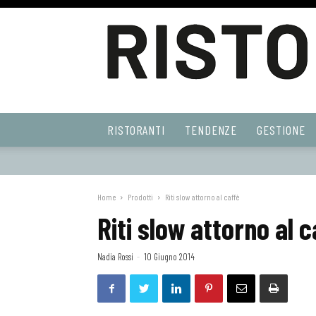
Ristoranti
RISTORANTI
TENDENZE
GESTIONE
Web
Home
Prodotti
Riti slow attorno al caffè
Riti slow attorno al c
Nadia Rossi
-
10 Giugno 2014