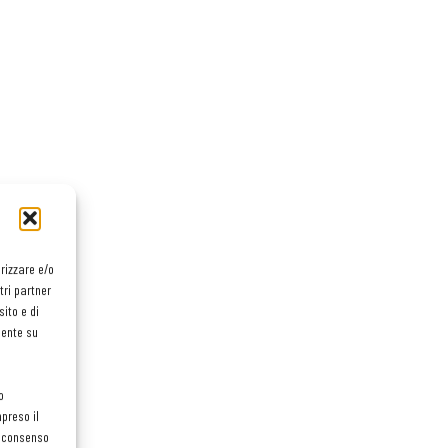
orizzare e/o
tri partner
ito e di
mente su
o
preso il
el consenso