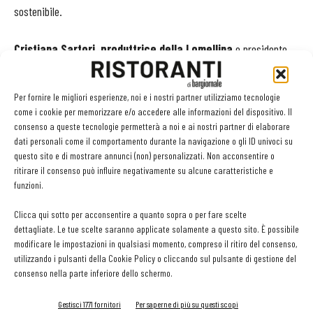
sostenibile.
Cristiana Sartori, produttrice della Lomellina
e presidente
della Strada del Riso dei tre fiumi, ha sottolineato le difficoltà
quotidiane per chi sceglie un approccio rispettoso della natura: i
Per fornire le migliori esperienze, noi e i nostri partner utilizziamo tecnologie
rischi economici, la pressione di un mercato europeo poco attento
come i cookie per memorizzare e/o accedere alle informazioni del dispositivo. Il
alla sostenibilità, la necessità di sperimentare tecniche nuove.
consenso a queste tecnologie permetterà a noi e ai nostri partner di elaborare
dati personali come il comportamento durante la navigazione o gli ID univoci su
Eppure, ha ricordato, il 2024 – anno in cui si celebrano gli 80 anni
questo sito e di mostrare annunci (non) personalizzati. Non acconsentire o
del Carnaroli e l’anno del riso italiano nel mondo – rappresenta il
ritirare il consenso può influire negativamente su alcune caratteristiche e
momento giusto per avviare una riflessione collettiva sulla
funzioni.
direzione da intraprendere.
Clicca qui sotto per acconsentire a quanto sopra o per fare scelte
dettagliate. Le tue scelte saranno applicate solamente a questo sito. È possibile
Gli obiettivi della rete
modificare le impostazioni in qualsiasi momento, compreso il ritiro del consenso,
utilizzando i pulsanti della Cookie Policy o cliccando sul pulsante di gestione del
consenso nella parte inferiore dello schermo.
I produttori che aderiscono a Slow Rice si impegnano a:
Gestisci 1771 fornitori
Per saperne di più su questi scopi