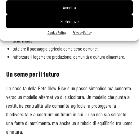
promuovere pratiche colturali agroecologiche, riducendo l’uso di
Accetta
chimica di sintesi;
salvaguardare le varietà italiane di riso e le tradizioni gastronomiche
Preferenze
legate ai territori;
valorizzare la biodiversità animale e vegetale associata agli ecosistemi
Cookie Policy
Privacy Policy
delle risaie;
tutelare il paesaggio agricolo come bene comune;
rafforzare il legame tra produzione, comunità e cultura alimentare.
Un seme per il futuro
La nascita della Rete Slow Rice è un passo simbolico ma concreto
verso un modello alternativo di risicoltura. Un modello che punta a
restituire centralità alle comunità agricole, a proteggere la
biodiversità e a costruire un futuro in cui il riso non sia soltanto
una fonte di nutrimento, ma anche un simbolo di equilibrio tra uomo
e natura.