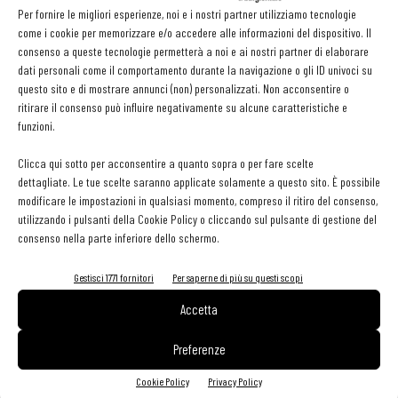
Per fornire le migliori esperienze, noi e i nostri partner utilizziamo tecnologie
Olio: controlli e analisi strategici per qualità,
come i cookie per memorizzare e/o accedere alle informazioni del dispositivo. Il
sicurezza e competitività della filiera
consenso a queste tecnologie permetterà a noi e ai nostri partner di elaborare
dati personali come il comportamento durante la navigazione o gli ID univoci su
questo sito e di mostrare annunci (non) personalizzati. Non acconsentire o
Primiziexpress: frutta e verdura a portata di chef
ritirare il consenso può influire negativamente su alcune caratteristiche e
funzioni.
Clicca qui sotto per acconsentire a quanto sopra o per fare scelte
contenuto sponsorizzato
dettagliate. Le tue scelte saranno applicate solamente a questo sito. È possibile
MOWI amplia la gamma Food Service con nuovi
modificare le impostazioni in qualsiasi momento, compreso il ritiro del consenso,
panati surgelati a base di salmone MOWI
utilizzando i pulsanti della Cookie Policy o cliccando sul pulsante di gestione del
PROFESSIONAL
consenso nella parte inferiore dello schermo.
Gestisci 1771 fornitori
Per saperne di più su questi scopi
Accetta
Preferenze
Cookie Policy
Privacy Policy