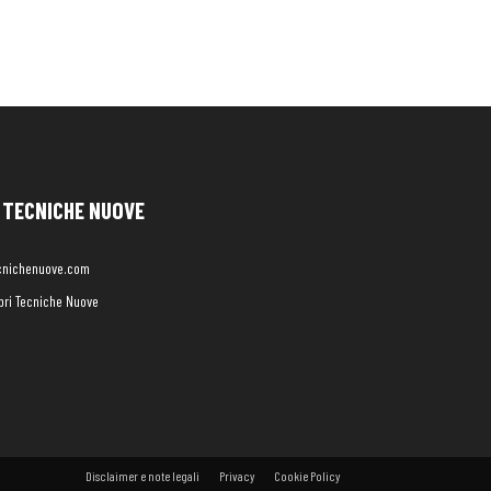
TECNICHE NUOVE
cnichenuove.com
libri Tecniche Nuove
Disclaimer e note legali
Privacy
Cookie Policy