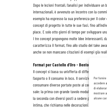
Dopo le lezioni frontali, l’analisi per individuare un
internazionali, è avvenuto un incontro con la comm
esempio ha espresso la sua preferenza per il color or
concept di progetto in tutte le sue fasi, fino all’in
place. E solo otto giorni di tempo per sviluppare un
I tre concept propongono molte idee interessanti, dal
caratterizza il format, fino allo studio del take awa
anche se non mancano citazioni di esempi già realiz
Format per Castello d’Oro - Bento restauran
Il concept si basa su un’offerta di differenti menu i
l’asporto o il consumo in loco. Il servizio serale pr
Per fornire
accedere al
consumare diverse portate poste al centro del tavolo
di elaborar
sale: la prima con grande tavolo modulare per favor
mostrare an
la seconda con diversi posti a sedere per un servizi
alcune cara
intima, che richiama nelle decorazioni un giardino g