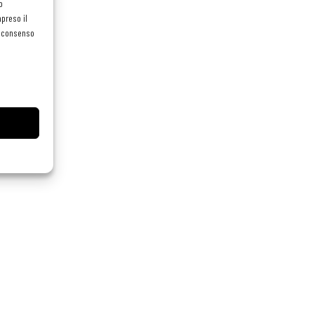
o
preso il
el consenso