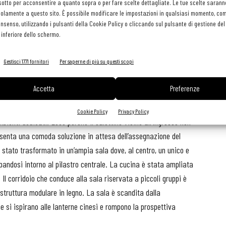
sotto per acconsentire a quanto sopra o per fare scelte dettagliate. Le tue scelte sarann
nterno che non interferisce con quello dalla cucina.
olamente a questo sito. È possibile modificare le impostazioni in qualsiasi momento, com
a il servizio diurno e serale. I colori neutri, l’uso del legno e la
consenso, utilizzando i pulsanti della Cookie Policy o cliccando sul pulsante di gestione d
 inferiore dello schermo.
di relax, in contrapposizione a quella dai tradizionali ristoranti
Gestisci 1771 fornitori
Per saperne di più su questi scopi
Accetta
Preferenze
ept che propone un menu ricercato accompagnato da una
è il file rouge del progetto, ma per dare il meglio di sé (in quanto
Cookie Policy
Privacy Policy
bienti dedicati. Ecco perché il salottino vicino all’ingresso non
esenta una comoda soluzione in attesa dell’assegnazione del
 stato trasformato in un’ampia sala dove, al centro, un unico e
uppandosi intorno al pilastro centrale. La cucina è stata ampliata
 Il corridoio che conduce alla sala riservata a piccoli gruppi è
struttura modulare in legno. La sala è scandita dalla
e si ispirano alle lanterne cinesi e rompono la prospettiva