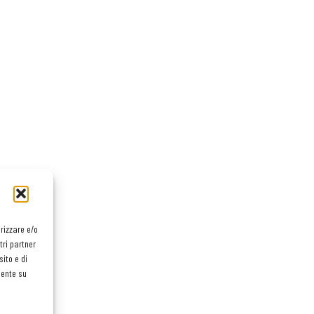
orizzare e/o
tri partner
ito e di
mente su