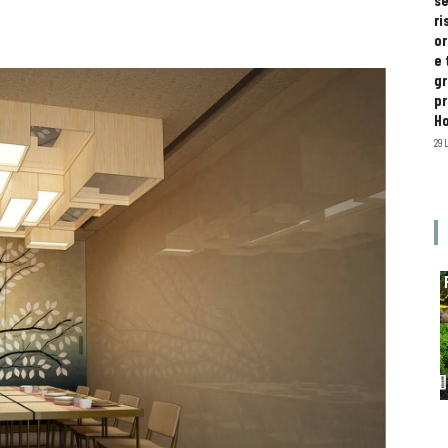
se
ri
or
e 
gr
pr
H
29 