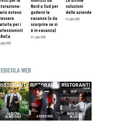
rvizi per la
indirizzi da
Le ultime
storazione:
Nord a Sud per
soluzioni
ario esteso
godersi le
delle aziende
tessera
vacanze (o da
8 Luglio 2026
atuita per i
scorprire se si
ofessionisti
è in vacanza)
oReCa
31 Luglio 2026
Luglio 2026
EDICOLA WEB