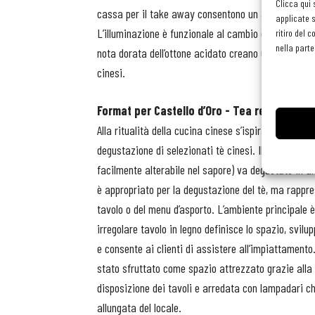
Clicca qui 
cassa per il take away consentono un agile flusso i
applicate s
L’illuminazione è funzionale al cambio di atmosfera tr
ritiro del 
nella parte
nota dorata dell’ottone acidato creano un’atmosfera 
cinesi.
Format per Castello d’Oro - Tea restaurant
Alla ritualità della cucina cinese s’ispira il conc
degustazione di selezionati tè cinesi. Il tema del tè 
facilmente alterabile nel sapore) va degustato in am
è appropriato per la degustazione del tè, ma rappr
tavolo o del menu d’asporto. L’ambiente principale è
irregolare tavolo in legno definisce lo spazio, svil
e consente ai clienti di assistere all’impiattamento.
stato sfruttato come spazio attrezzato grazie alla 
disposizione dei tavoli e arredata con lampadari ch
allungata del locale.