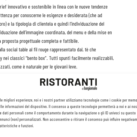
 brief innovativo e sostenibile in linea con le nuove tendenze
ittenza per conoscerne le esigenze e desiderata (che ad
o) e la tipologia di clientela e quindi l’individuazione del
dividuazione dell’immagine coordinata, del menu e della mise en
a proposta progettuale completa e fattibile.
la social table al fil rouge rappresentato dal, tè che
y nei classici “bento box”. Tutti spunti facilmente realizzabili,
zati, come è naturale per le giovani leve.
t
nseriti in un bento (confezione della tradizione giapponese) per
evede il menu à la carte che riprende la consuetudine cinese di
 le migliori esperienze, noi e i nostri partner utilizziamo tecnologie come i cookie per mem
le informazioni del dispositivo. Il consenso a queste tecnologie permetterà a noi e ai nos
, dal quale tutti possono attingere. Lo spazio è diviso in 3
e dati personali come il comportamento durante la navigazione o gli ID univoci su questo s
ire la socializzazione e il consumo veloce-informale del pasto;
nunci (non) personalizzati. Non acconsentire o ritirare il consenso può influire negativa
o di media intensità; la sala posta sul fondo al locale più
tteristiche e funzioni.
iapponese. L’accesso facile alle sale e il punto accanto alla