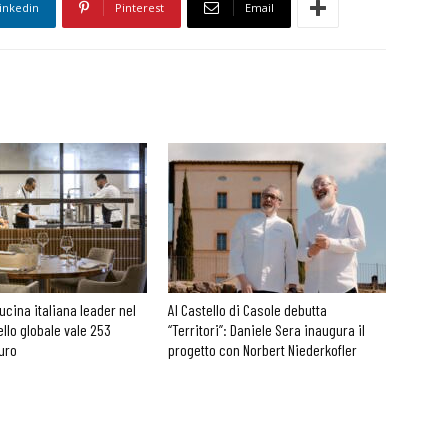
inkedin
Pinterest
Email
cucina italiana leader nel
Al Castello di Casole debutta
ello globale vale 253
“Territori”: Daniele Sera inaugura il
euro
progetto con Norbert Niederkofler