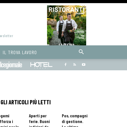
ewsletter
IL TROVA LAVORO
Bargiornale
dolcegiornale
Hoteldomani
GLI ARTICOLI PIÙ LETTI
ogemi
Aperti per
Pos, compagni
fforza i
ferie. Buoni
di gestione.