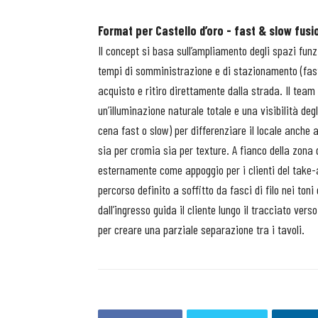
Format per Castello d’oro - fast & slow fusi
Il concept si basa sull’ampliamento degli spazi fun
tempi di somministrazione e di stazionamento (fast
acquisto e ritiro direttamente dalla strada. Il team
un’illuminazione naturale totale e una visibilità de
cena fast o slow) per differenziare il locale anche a 
sia per cromia sia per texture. A fianco della zona d
esternamente come appoggio per i clienti del take-a
percorso definito a soffitto da fasci di filo nei ton
dall’ingresso guida il cliente lungo il tracciato verso
per creare una parziale separazione tra i tavoli.