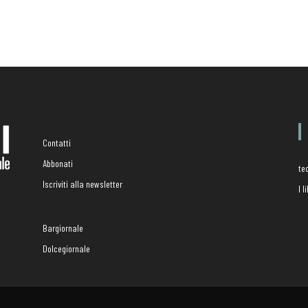
Contatti
Abbonati
te
Iscriviti alla newsletter
I 
Bargiornale
Dolcegiornale