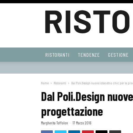
Ristoranti
RISTORANTI
TENDENZE
GESTIONE
Web
Home
Ristoranti
Dal Poli.Design nuove idee etno chic per la pro
Dal Poli.Design nuove
progettazione
Margherita Toffolon
-
17 Marzo 2016