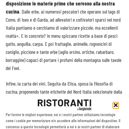
disposizione le materie prime che servono alla nostra
cucina
. Dalle erbe, ai numerosi pescatori che operano sul lago di
Como, di Iseo e di Garda, ad allevatori e coltivatori sparsi nel nord
Italia puntiamo e cerchiamo di valorizzare piccole, ma eccellenti
realtà». E in concreto? In menu spiccano ricette a base di pesci
gatto,
anguilla, carpa. E poi frattaglie, animelle, rognoncini di
coniglio, piccione e tante erbe (aglio orsino, ortiche, rabarbaro,
borraggine) capaci di portare i profumi della montagna sulle tavole
del Feel.
Infine, la carta dei vini. Seguita da Elisa, sposa la filosofia di
cucina, proponendo tante etichette del Nord Italia selezionate dalla
sommelier anche in base ai vitigni di partenza:
se sono tipici
delle zone montane sono perfetti per la cantina del Feel
.
Per fornire le migliori esperienze, noi e i nostri partner utilizziamo tecnologie
Non mancano alcune proposte estere ed è importante l’offerta al
come i cookie per memorizzare e/o accedere alle informazioni del dispositivo. Il
calice, supportata da un’apposito sistema che consente la mescita
consenso a queste tecnologie permetterà a noi e ai nostri partner di elaborare