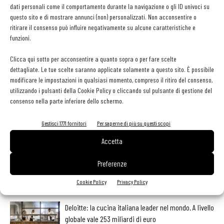
e la conservazione insufflando gas inerte (in carta anche due menu
dati personali come il comportamento durante la navigazione o gli ID univoci su
questo sito e di mostrare annunci (non) personalizzati. Non acconsentire o
degustazione vini: 4 calici a 30 euro, 7 calici a 50 euro).
ritirare il consenso può influire negativamente su alcune caratteristiche e
funzioni.
Clicca qui sotto per acconsentire a quanto sopra o per fare scelte
dettagliate. Le tue scelte saranno applicate solamente a questo sito. È possibile
modificare le impostazioni in qualsiasi momento, compreso il ritiro del consenso,
Facebook
Twitter
utilizzando i pulsanti della Cookie Policy o cliccando sul pulsante di gestione del
consenso nella parte inferiore dello schermo.
Gestisci 1771 fornitori
Per saperne di più su questi scopi
LEGGI ANCHE
Accetta
contenuto sponsorizzato
Sogemi rafforza i servizi per la ristorazione: orario
Preferenze
esteso e tessera gratuita per i professionisti
Cookie Policy
Privacy Policy
HoReCa
Deloitte: la cucina italiana leader nel mondo. A livello
globale vale 253 miliardi di euro