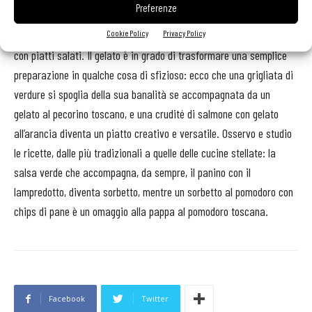
Preferenze
interesse verso la ristorazione di livello mi ha però sempre più
Cookie Policy
Privacy Policy
indirizzato verso la creazione di gusti che bene si possano sposare
con piatti salati. Il gelato è in grado di trasformare una semplice
preparazione in qualche cosa di sfizioso: ecco che una grigliata di
verdure si spoglia della sua banalità se accompagnata da un
gelato al pecorino toscano, e una crudité di salmone con gelato
all’arancia diventa un piatto creativo e versatile. Osservo e studio
le ricette, dalle più tradizionali a quelle delle cucine stellate: la
salsa verde che accompagna, da sempre, il panino con il
lampredotto, diventa sorbetto, mentre un sorbetto al pomodoro con
chips di pane è un omaggio alla pappa al pomodoro toscana.
Facebook
Twitter