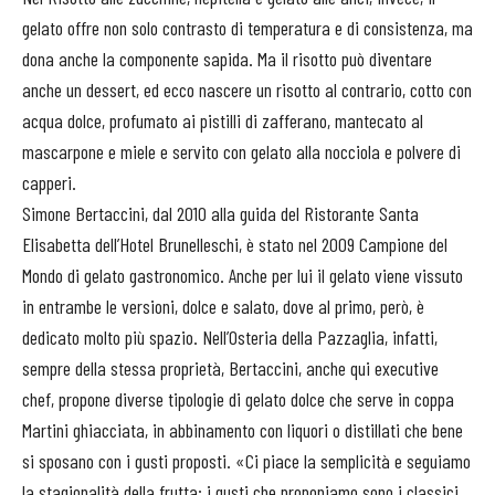
gelato offre non solo contrasto di temperatura e di consistenza, ma
dona anche la componente sapida. Ma il risotto può diventare
anche un dessert, ed ecco nascere un risotto al contrario, cotto con
acqua dolce, profumato ai pistilli di zafferano, mantecato al
mascarpone e miele e servito con gelato alla nocciola e polvere di
capperi.
Simone Bertaccini, dal 2010 alla guida del Ristorante Santa
Elisabetta dell’Hotel Brunelleschi, è stato nel 2009 Campione del
Mondo di gelato gastronomico. Anche per lui il gelato viene vissuto
in entrambe le versioni, dolce e salato, dove al primo, però, è
dedicato molto più spazio. Nell’Osteria della Pazzaglia, infatti,
sempre della stessa proprietà, Bertaccini, anche qui executive
chef, propone diverse tipologie di gelato dolce che serve in coppa
Martini ghiacciata, in abbinamento con liquori o distillati che bene
si sposano con i gusti proposti. «Ci piace la semplicità e seguiamo
la stagionalità della frutta: i gusti che proponiamo sono i classici,