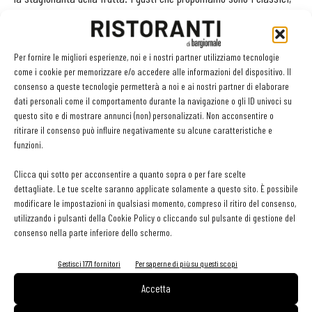
dalla fragola al cioccolato, ma prestiamo grande attenzione alla
qualità». Per ciò che riguarda il gelato gastronomico interpretato
da Bertaccini nel Maialino si sbizzarrisce con un carré di maialino
Per fornire le migliori esperienze, noi e i nostri partner utilizziamo tecnologie
come i cookie per memorizzare e/o accedere alle informazioni del dispositivo. Il
da latte farcito di mortadella cotto a bassa temperatura con
consenso a queste tecnologie permetterà a noi e ai nostri partner di elaborare
zucchine in crema, saltate e a spiedino e gelato alla mortadella,
dati personali come il comportamento durante la navigazione o gli ID univoci su
fatto con mortadella sia rosolata che cruda, accompagnato da una
questo sito e di mostrare annunci (non) personalizzati. Non acconsentire o
ritirare il consenso può influire negativamente su alcune caratteristiche e
cialda di pistacchi.
funzioni.
Un ingrediente versatile
Clicca qui sotto per acconsentire a quanto sopra o per fare scelte
dettagliate. Le tue scelte saranno applicate solamente a questo sito. È possibile
modificare le impostazioni in qualsiasi momento, compreso il ritiro del consenso,
L’ultimo a parlarci di gelato è Simone Bonini, titolare della gelateria
utilizzando i pulsanti della Cookie Policy o cliccando sul pulsante di gestione del
Carapina di Firenze, da molti conosciuto per la qualità e
consenso nella parte inferiore dello schermo.
l’innovazione che contraddistinguono ogni sua creazione: «Credo
Gestisci 1771 fornitori
Per saperne di più su questi scopi
che in futuro il gelato salato si svilupperà ancora di più. Ho iniziato
aprendo una gelateria dove da subito ho voluto proporre gusti
Accetta
speciali nati dallo studio di materie prime d’eccellenza. Il mio forte