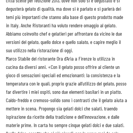
città scelte per l’edizione 2013, dove non solo si è degustato e si
degusterà gelato di qualità, ma dove si è parlato e si parlerà dei
temi più importanti che stanno alla base di questo prodotto made
in Italy. Anche Ristoranti ha voluto rendere omaggio al gelato.
Abbiamo coinvolto chef e gelatieri per affrontare da vicino le due
versioni del gelato, quello dolce e quello salato, e capire meglio il
suo utilizzo nella ristorazione di oggi.
Marco Stabile del ristorante Ora d’Aria a Firenze lo utilizza in
cucina da diversi anni. «Con il gelato posso offrire al cliente un
gioco di sensazioni speciali ed emozionanti: la consistenza e la
temperatura con le quali, proprio grazie all’utilizzo del gelato, posso
far divertire i miei ospiti, sono due elementi basilari in un piatto.
Caldo-freddo e cremoso-solido sono i contrasti che il gelato aiuta a
mettere in scena. Propongo sia gelati dolci che salati, traendo
ispirazione da ricette della tradizione e dell’innovazione, e dalle
materie prime. In carta ho sempre cinque gelati dolci e due salati.