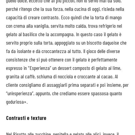
Quello dolce, eccetto che ai più piccoli, non lo servo mai da solo,
perché ritengo che la sua forza, nella cucina di oggi, risieda nella
capacità di creare contrasto. Ecco quindi che la torta di mango
con crema alla vaniglia, servita molto calda, trova refrigerio nel
gelato al basilico che la accompagna. In questo caso il gelato è
servito proprio sulla torta, appoggiato su un biscotto daquoise che
fa da isolante e dà croccantezza al tutto. Il gioco delle diverse
consistenze che si può ottenere con il gelato è perfettamente
espresso in “Esperienza” un dessert composto di gelato al lime,
granita al caffè, schiuma di nocciola e croccante al cacao. Al
cliente consigliamo di assaggiarli prima separati e poi insieme, per
“un’esperienza”, appunto, che crediamo essere spassosa quanto
goduriosa».
Contrasti e texture
Nel Risotto alle zucchine, nepitella e gelato alle alici, invece, il