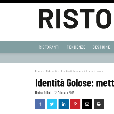
Ristoranti
RISTORANTI
TENDENZE
GESTIONE
Web
Home
Ristoranti
Identità Golose: metti l’acqua in tavola
Identità Golose: metti
Marina Bellati
-
12 Febbraio 2013