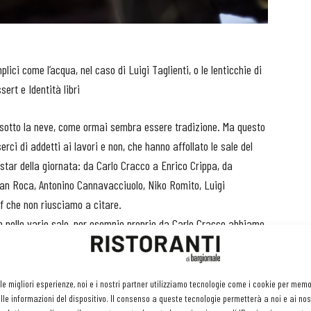
ici come l’acqua, nel caso di Luigi Taglienti, o le lenticchie di
sert e Identità libri
è sotto la neve, come ormai sembra essere tradizione. Ma questo
rci di addetti ai lavori e non, che hanno affollato le sale del
star della giornata: da Carlo Cracco a Enrico Crippa, da
an Roca, Antonino Cannavacciuolo, Niko Romito, Luigi
ef che non riusciamo a citare.
o nelle varie sale, per esempio proprio da Carlo Cracco abbiamo
iventare una sorta di "polverina magica": prendono uno spiccato
ota acidula e si rivelano particolarmente gradevoli su un
 cottura. Elementi semplici, per una cucina di gran classe. E se
 le migliori esperienze, noi e i nostri partner utilizziamo tecnologie come i cookie per mem
le informazioni del dispositivo. Il consenso a queste tecnologie permetterà a noi e ai nos
stupisce ancora di più la capacità di Luigi Taglienti -