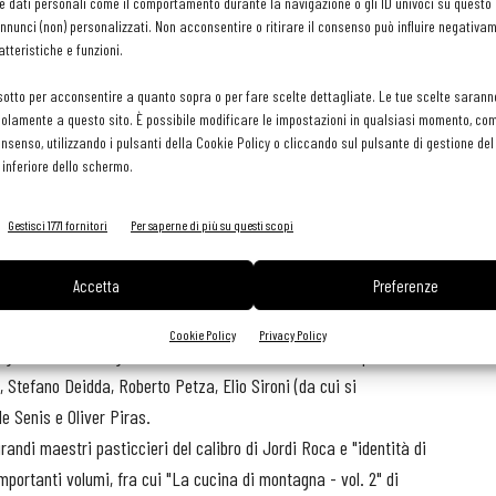
e dati personali come il comportamento durante la navigazione o gli ID univoci su questo s
vo - di basarsi sull'acqua per fare delle "estrazioni" di sapori
nunci (non) personalizzati. Non acconsentire o ritirare il consenso può influire negativa
"acqua, olio, limone e liquirizia", servito al piatto e realizzato
tteristiche e funzioni.
a, in cui vengono messe gocce di crema di limone (pura, senza
sotto per acconsentire a quanto sopra o per fare scelte dettagliate. Le tue scelte sarann
e olio abbattuto a -30 °C , grattugiato in sottili lamelle. Apre lo
olamente a questo sito. È possibile modificare le impostazioni in qualsiasi momento, com
o formidabili.
consenso, utilizzando i pulsanti della Cookie Policy o cliccando sul pulsante di gestione d
 inferiore dello schermo.
i suoi sapori, ma ne rinnova forme e consistenze. Così si inventa
la napoletana filtrato, steso e essiccato in forno. Risultato, un
Gestisci 1771 fornitori
Per saperne di più su questi scopi
fassona, bechamella e serve a temperatura ambiente. E dice: "se
a più facile".
Accetta
Preferenze
Cookie Policy
Privacy Policy
otagonista la Sardegna con cuochi che ne sono la sua espressione
, Stefano Deidda, Roberto Petza, Elio Sironi (da cui si
e Senis e Oliver Piras.
andi maestri pasticcieri del calibro di Jordi Roca e "identità di
importanti volumi, fra cui "La cucina di montagna - vol. 2" di