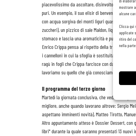
di elaborar
piacevolissimo da ascoltare, disinvolto e comunicati
mostrare an
puri. Un esempio, il suo elisir di benvenuto a tavola 
alcune cara
con acqua sorgiva dei monti liguri quasi ghiacciat
Clicca qui 
zuccheri), un pizzico di sale Maldon, liquirizia pura 
applicate s
stomaco e lascia una aromaticità e pulizia al palat
ritiro del 
nella parte
Enrico Crippa pensa al rispetto della tradizione ne
i cannelloni in cui la sfoglia è sostituita da ragù al
ragù in fogli che Crippa farcisce con dadolata di 
lavoriamo su quello che già conosciamo tutto divent
Il programma del terzo giorno
Martedì la giornata conclusiva, che vedrà fra i pr
migliore, anche quando lavorano altrove: Sergio Mei
aspettano imminenti novità), Matteo Tirotto, Manuel
Altro appuntamento atteso è Dossier Dessert, con gr
libri" durante la quale saranno presentati 13 nuovi 