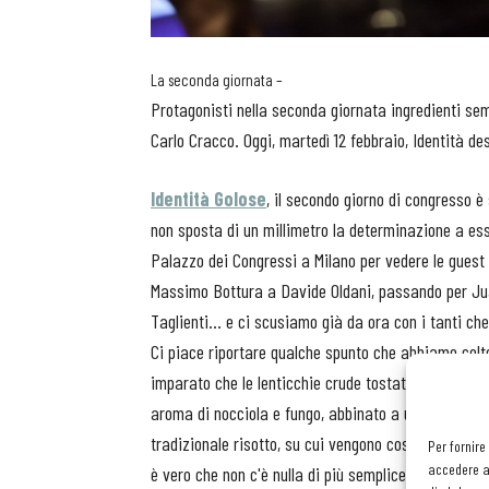
La seconda giornata –
Protagonisti nella seconda giornata ingredienti sempl
Carlo Cracco. Oggi, martedì 12 febbraio, Identità des
Identità Golose
, il secondo giorno di congresso 
non sposta di un millimetro la determinazione a esse
Palazzo dei Congressi a Milano per vedere le guest 
Massimo Bottura a Davide Oldani, passando per Ju
Taglienti... e ci scusiamo già da ora con i tanti ch
Ci piace riportare qualche spunto che abbiamo colt
imparato che le lenticchie crude tostate possono d
aroma di nocciola e fungo, abbinato a una leggera n
tradizionale risotto, su cui vengono cosparse a fine
Per fornire
accedere al
è vero che non c'è nulla di più semplice dell'acqua, 