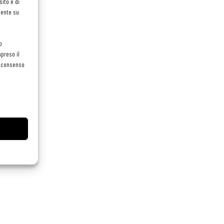
ito e di
mente su
o
preso il
el consenso