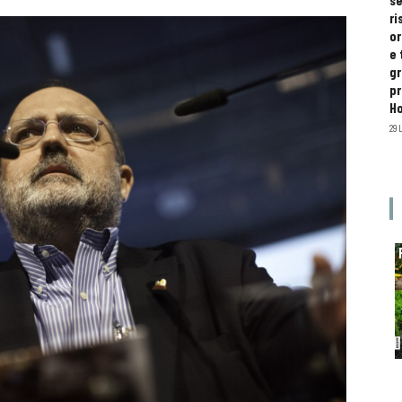
se
ri
or
e 
gr
pr
H
29 