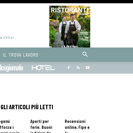
ewsletter
IL TROVA LAVORO
Bargiornale
dolcegiornale
Hoteldomani
GLI ARTICOLI PIÙ LETTI
ogemi
Aperti per
Recensioni
fforza i
ferie. Buoni
online, Fipe e