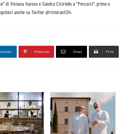
sce" di Viviana Varese e Sandra Ciciriello e "Percorsi", primo e
eguiteci anche su Twitter @ristoranti24.
inkedin
Pinterest
Email
Print