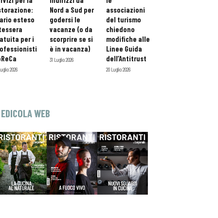
rvizi per la
indirizzi da
le
storazione:
Nord a Sud per
associazioni
ario esteso
godersi le
del turismo
tessera
vacanze (o da
chiedono
atuita per i
scorprire se si
modifiche alle
ofessionisti
è in vacanza)
Linee Guida
oReCa
dell’Antitrust
31 Luglio 2026
Luglio 2026
20 Luglio 2026
EDICOLA WEB