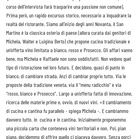
corso dell’intervista farà trasparire una passione non comune).
Prima però, un rapido excursus storico, necessario a inquadrare la
realtà del ristorante. Siamo all’inizio degli anni Novanta, il San
Martino è la classica osteria di paese (allora curata dai genitori di
Michela, Walter e Luigina Berto) che propone cucina tradizionale e
un’offerta vino limitata a bianco, rosso e Prosecco. Gli affari vanno
bene, ma Michela e Raffaele non sono soddisfatti. Non vedono quel
tipo di ristorazione nel loro futuro. E decidono, quasi di punto in
bianco, di cambiare strada. Anzi di cambiar proprio tutto. Via le
proposte della tradizione veneta, via il “menu radicchio” e via
“rosso, bianco e Prosecco”. Largo a un’offerta fatta di innovazione,
ricerca delle materie prime e, ovvio, di nuovi vini. «Il cambiamento
di cucina e cantina fu parallelo - spiega Michela -. E cambiammo
davvero tutto. In cucina e in cantina. Inizialmente proponemmo
una piccola carta che conteneva vini territoriali e non. Poi, pian
piano, decidemmo di offrire quello ci piaceva davvero. Senza porci