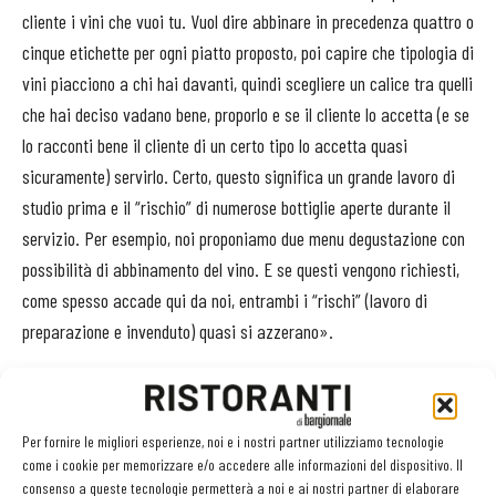
cliente i vini che vuoi tu. Vuol dire abbinare in precedenza quattro o
cinque etichette per ogni piatto proposto, poi capire che tipologia di
vini piacciono a chi hai davanti, quindi scegliere un calice tra quelli
che hai deciso vadano bene, proporlo e se il cliente lo accetta (e se
lo racconti bene il cliente di un certo tipo lo accetta quasi
sicuramente) servirlo. Certo, questo significa un grande lavoro di
studio prima e il “rischio” di numerose bottiglie aperte durante il
servizio. Per esempio, noi proponiamo due menu degustazione con
possibilità di abbinamento del vino. E se questi vengono richiesti,
come spesso accade qui da noi, entrambi i “rischi” (lavoro di
preparazione e invenduto) quasi si azzerano».
Capitolo importante della carta sono i vini stranieri. «Che hanno
cominciato a funzionare davvero quando abbiamo ricevuto la stella
Per fornire le migliori esperienze, noi e i nostri partner utilizziamo tecnologie
Michelin, inutile negarlo - dice la patron del San Martino -. Questo
come i cookie per memorizzare e/o accedere alle informazioni del dispositivo. Il
riconoscimento porta un nuovo tipo di clientela, molto più aperta a
consenso a queste tecnologie permetterà a noi e ai nostri partner di elaborare