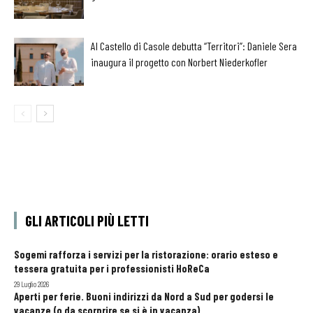
Al Castello di Casole debutta “Territori”: Daniele Sera
inaugura il progetto con Norbert Niederkofler
GLI ARTICOLI PIÙ LETTI
Sogemi rafforza i servizi per la ristorazione: orario esteso e
tessera gratuita per i professionisti HoReCa
29 Luglio 2026
Aperti per ferie. Buoni indirizzi da Nord a Sud per godersi le
vacanze (o da scorprire se si è in vacanza)