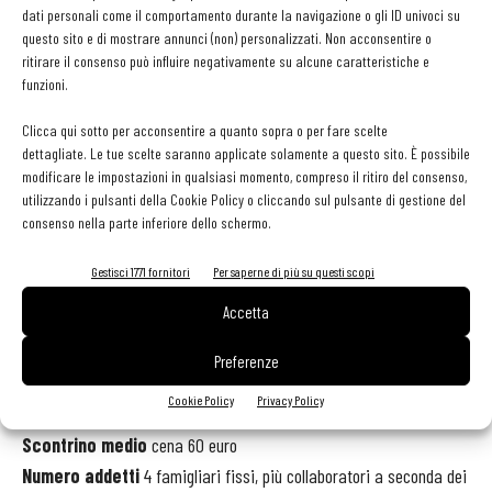
dati personali come il comportamento durante la navigazione o gli ID univoci su
certi tipi di proposte.Nella carta del 2016 i nuovi inserimenti
questo sito e di mostrare annunci (non) personalizzati. Non acconsentire o
riguarderanno proprio i vini di piccole cantine straniere che
ritirare il consenso può influire negativamente su alcune caratteristiche e
garantiscano caratterisitche di un certo tipo e prezzi corretti».
funzioni.
Due peculiarità (unicità e giusti costi) che corrono lungo tutta la
Clicca qui sotto per acconsentire a quanto sopra o per fare scelte
carta dei vini del San Martino.
dettagliate. Le tue scelte saranno applicate solamente a questo sito. È possibile
modificare le impostazioni in qualsiasi momento, compreso il ritiro del consenso,
Il profilo
utilizzando i pulsanti della Cookie Policy o cliccando sul pulsante di gestione del
consenso nella parte inferiore dello schermo.
San Martino
Gestisci 1771 fornitori
Per saperne di più su questi scopi
Rio San Martino
Accetta
Scorzè (Ve)
www.ristorantesanmartino.info
Preferenze
Superficie
240 mq (160 sala, 80 cucina)
Cookie Policy
Privacy Policy
Numero coperti
30
Scontrino medio
cena 60 euro
Numero addetti
4 famigliari fissi, più collaboratori a seconda dei