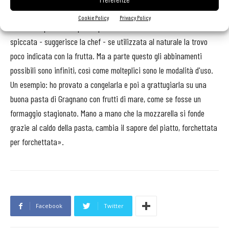
Cookie Policy
Privacy Policy
Ma cosa “sposare” a questo prodotto? «Data la sua acidità
spiccata - suggerisce la chef - se utilizzata al naturale la trovo
poco indicata con la frutta. Ma a parte questo gli abbinamenti
possibili sono infiniti, così come molteplici sono le modalità d'uso.
Un esempio: ho provato a congelarla e poi a grattugiarla su una
buona pasta di Gragnano con frutti di mare, come se fosse un
formaggio stagionato. Mano a mano che la mozzarella si fonde
grazie al caldo della pasta, cambia il sapore del piatto, forchettata
per forchettata».
Facebook
Twitter