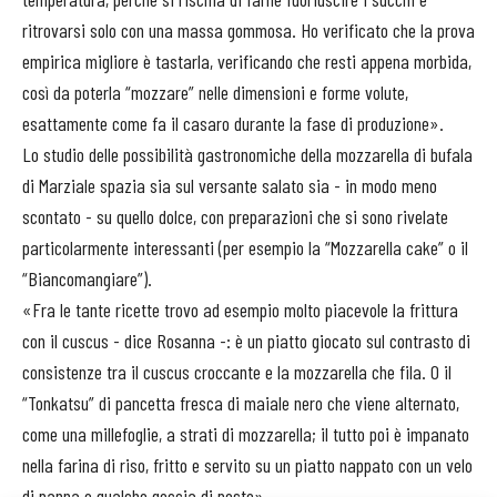
ritrovarsi solo con una massa gommosa. Ho verificato che la prova
empirica migliore è tastarla, verificando che resti appena morbida,
così da poterla “mozzare” nelle dimensioni e forme volute,
esattamente come fa il casaro durante la fase di produzione».
Lo studio delle possibilità gastronomiche della mozzarella di bufala
di Marziale spazia sia sul versante salato sia - in modo meno
scontato - su quello dolce, con preparazioni che si sono rivelate
particolarmente interessanti (per esempio la “Mozzarella cake” o il
“Biancomangiare”).
«Fra le tante ricette trovo ad esempio molto piacevole la frittura
con il cuscus - dice Rosanna -: è un piatto giocato sul contrasto di
consistenze tra il cuscus croccante e la mozzarella che fila. O il
“Tonkatsu” di pancetta fresca di maiale nero che viene alternato,
come una millefoglie, a strati di mozzarella; il tutto poi è impanato
nella farina di riso, fritto e servito su un piatto nappato con un velo
di panna e qualche goccia di pesto».