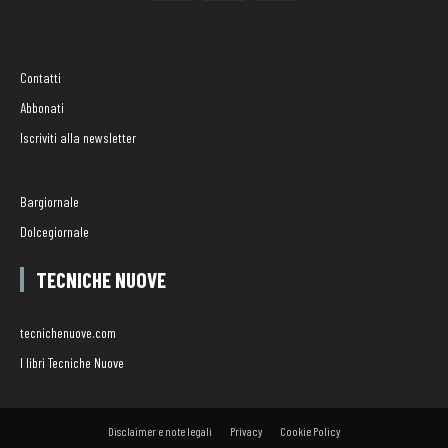
Contatti
Abbonati
Iscriviti alla newsletter
Bargiornale
Dolcegiornale
TECNICHE NUOVE
tecnichenuove.com
I libri Tecniche Nuove
Disclaimer e note legali
Privacy
Cookie Policy