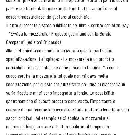
pane è sostituito dalla mozzarella farcita, fino ad arrivare al
dessert mozzarelloso, da gustare al cucchiaio.
Il tutto di recente è stato pubblicato nel libro - scritto con Allan Bay
- “Evviva la mozzarella! Proposte gourmand con la Bufala
Campana”, (edizioni Gribaudo).
Alla chef chiediamo come sia arrivata a questa particolare
specializzazione. Lei spiega: «La mozzarella è un prodotto
naturalmente eccellente, che a me piace moltissimo. Ma come
cuoco servire la mozzarella tal quale non mi dava molta
soddisfazione, per questo ero stuzzicata dall'idea di elaborarla in
varie ricette e mi ci sono impegnata a fondo. Le possibilità
gastronomiche di questo prodotto sono vaste, l'importante è
cercare di mantenerne la succosità e farla restare aderente ai suoi
sapori originali. Ad esempio se si scalda la mozzarella al
microonde bisogna stare attenti a calibrare il tempo e la
temperatura, perché si rischia di farne fuoriuscire i succhi e