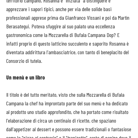
territorio campano, Rosanna è “iniziata” a distinguere e
apprezzare i sapori tipici, anche per via delle solide basi
professionali apprese prima da Gianfranco Vissani e poi da Martìn
Berasategui. Poteva sfuggire al suo palato una eccellenza
gastronomica come la Mozzarella di Bufala Campana Dop? E
infatti proprio di questo latticino succulento e saporito Rosanna è
diventata addirittura l'ambasciatrice, con tanto di beneplacito del
Consorzio di tutela.
Un menù e un libro
Il titolo è del tutto meritato, visto che sulla Mozzarella di Bufala
Campana la chef ha improntato parte del suo menù e ha dedicato
al prodotto uno studio approfondito, che ha portato come risultato
l'elaborazione di circa un centinaio di ricette, che spaziano
dall'appetizer al dessert e possono essere tradizionali o fantasiose
come la “pizza al contrario” o il “trapizotto”, sorta di panino dove il