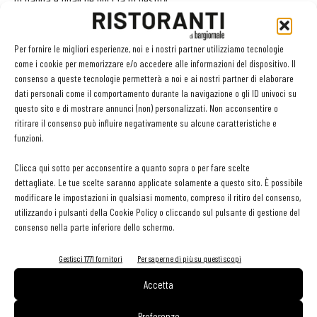
Le caratteristiche organolettiche della Mozzarella di Bufala
sembrano prestarsi a ogni tipo di abbinamento, dalla carne al
Per fornire le migliori esperienze, noi e i nostri partner utilizziamo tecnologie
pesce, passando per verdure, pasta e quant'altro. «Il consiglio
come i cookie per memorizzare e/o accedere alle informazioni del dispositivo. Il
pratico che posso dare - prosegue Marziale - è di utilizzare per
consenso a queste tecnologie permetterà a noi e ai nostri partner di elaborare
dati personali come il comportamento durante la navigazione o gli ID univoci su
cucinare dei formati grandi di mozzarella. Altra cosa importante è
questo sito e di mostrare annunci (non) personalizzati. Non acconsentire o
la conservazione: bisogna mantenerla fuori dal frigorifero a
ritirare il consenso può influire negativamente su alcune caratteristiche e
temperatura fresca (possibilmente attorno ai 20°C), dentro al suo
funzioni.
liquido di governo e per un massimo di tre giorni. Non di più,
Clicca qui sotto per acconsentire a quanto sopra o per fare scelte
altrimenti il prodotto perde consistenza ed elasticità,
dettagliate. Le tue scelte saranno applicate solamente a questo sito. È possibile
caratteristiche distintive di una mozzarella fresca. Inoltre ho
modificare le impostazioni in qualsiasi momento, compreso il ritiro del consenso,
utilizzando i pulsanti della Cookie Policy o cliccando sul pulsante di gestione del
scoperto che il liquido di governo è molto interessante per
consenso nella parte inferiore dello schermo.
mantecare il risotto, mentre il latticello, che premendo fuoriesce
dalla mozzarella stessa, è utile per preparare salse, ad esempio
Gestisci 1771 fornitori
Per saperne di più su questi scopi
con un pizzico di zafferano».
Accetta
Abbinamenti consigliati
Preferenze