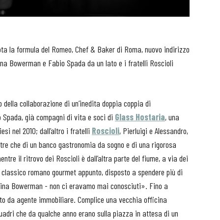
ruota la formula del Romeo, Chef & Baker di Roma, nuovo indirizzo
ina Bowerman e Fabio Spada da un lato e i fratelli Roscioli
o della collaborazione di un’inedita doppia coppia di
 Spada, già compagni di vita e soci di
Glass Hostaria
, una
si nel 2010; dall’altro i fratelli
Roscioli
, Pierluigi e Alessandro,
tre che di un banco gastronomia da sogno e di una rigorosa
tre il ritrovo dei Roscioli è dall’altra parte del fiume, a via dei
 il classico romano gourmet appunto, disposto a spendere più di
tina Bowerman - non ci eravamo mai conosciuti». Fino a
ito da agente immobiliare. Complice una vecchia officina
uadri che da qualche anno erano sulla piazza in attesa di un