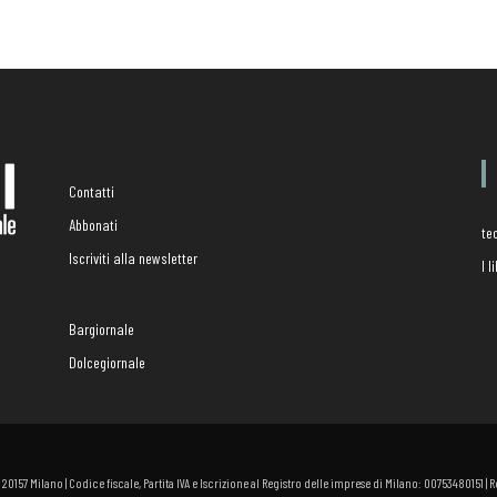
Contatti
Abbonati
te
Iscriviti alla newsletter
I 
Bargiornale
Dolcegiornale
 - 20157 Milano | Codice fiscale, Partita IVA e Iscrizione al Registro delle imprese di Milano: 00753480151 |