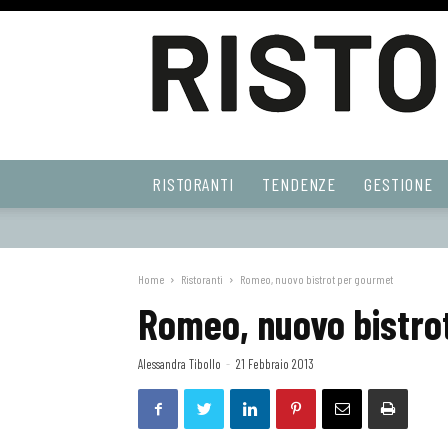
Ristoranti
RISTORANTI
TENDENZE
GESTIONE
Web
Home
Ristoranti
Romeo, nuovo bistrot per gourmet
Romeo, nuovo bistro
Alessandra Tibollo
-
21 Febbraio 2013