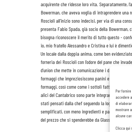
acquirente che ridesse loro vita. Separatamente, l’
Bowerman, che aveva voglia di intraprendere una nu
Roscioli all’inizio sono indecisi, per via di una con
presenta Fabio Spada, già socio della Bowerman, c
bisogna riconoscere il merito di tutto questo - con
io, mio fratello Alessandro e Cristina e lui è dimen
Un locale dalla doppia anima, come ben evidenziato n
forneria dei Roscioli con l’odore del pane che invade
d’union che mette in comunicazione i diversi piani d
formaggi che impreziosiscono panini e focacce, sfor
formaggi, così come come i sottoli fatti in casa, gl
Per fornire
alici del Cantabrico sono parte integrante del menù,
accedere al
stati pensati dalla chef seguendo la logica di «una 
di elaborar
mostrare an
semplificati, con meno ingredienti e passaggi rispett
alcune cara
del prezzo che si spenderebbe da Glass. Che la Bo
Clicca qui 