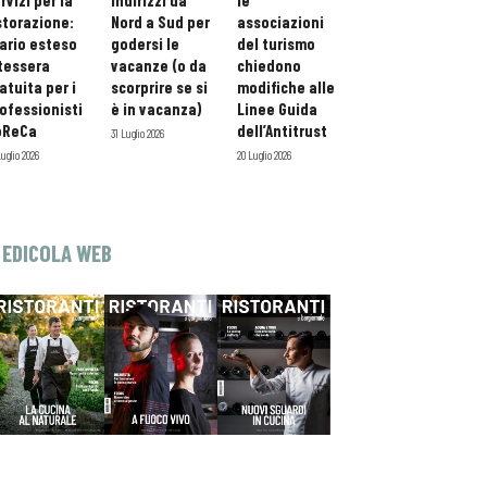
rvizi per la
indirizzi da
le
storazione:
Nord a Sud per
associazioni
ario esteso
godersi le
del turismo
tessera
vacanze (o da
chiedono
atuita per i
scorprire se si
modifiche alle
ofessionisti
è in vacanza)
Linee Guida
oReCa
dell’Antitrust
31 Luglio 2026
Luglio 2026
20 Luglio 2026
EDICOLA WEB