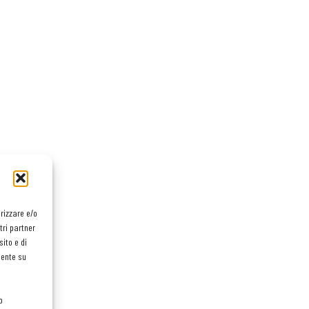
orizzare e/o
tri partner
ito e di
mente su
o