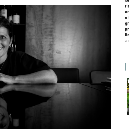
se
ri
or
e 
gr
pr
H
29 