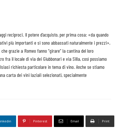
ggi reciproci. Il potere d’acquisto, per prima cosa: «da quando
ivi più importanti e si sono abbassati naturalmente i prezzi»,
 che grazie a Romeo fanno “girare” la cantina del loro
ro fra il locale di via dei Giubbonari e via Silla, così possiamo
lsiasi richiesta particolare in tema di vino. Anche se stiamo
na carta dei vini laziali selezionati, specialmente
inkedin
Pinterest
Email
Print