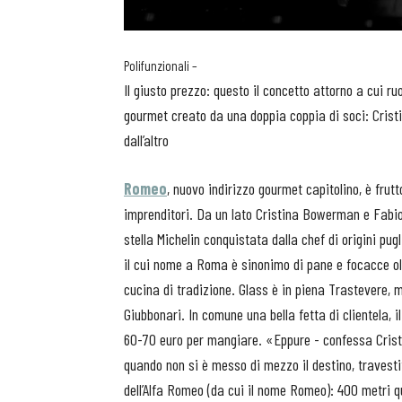
Polifunzionali –
Il giusto prezzo: questo il concetto attorno a cui 
gourmet creato da una doppia coppia di soci: Crist
dall’altro
Romeo
, nuovo indirizzo gourmet capitolino, è frutt
imprenditori. Da un lato Cristina Bowerman e Fabio
stella Michelin conquistata dalla chef di origini puglie
il cui nome a Roma è sinonimo di pane e focacce ol
cucina di tradizione. Glass è in piena Trastevere, men
Giubbonari. In comune una bella fetta di clientela,
60-70 euro per mangiare. «Eppure - confessa Cris
quando non si è messo di mezzo il destino, travest
dell’Alfa Romeo (da cui il nome Romeo): 400 metri q