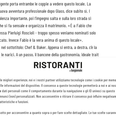
agente porta entrambe le coppie a vedere questo locale. La
ova avventura professionale dopo Glass, dice subito sì. I
sulenza importante, poi l’impegno salta e sulla loro strada si
he si fa sensale e organizza il matrimonio. «È a Fabio che
fessa Pierluigi Roscioli - troppo spesso veniamo nominati solo
ticato. Invece Fabio è la vera anima di questo locale».
el sottotitolo: Chef & Baker. Appena si entra, a destra, c’è la
 le narici. A un passo, il bancone della gastronomia, ideale trait
i questo locale a due facce. Qui si affettano i ricercati salumi e
nati caldi dalla panetteria. La stessa selezione di salumi e
i affumicati come il salmone norvegese o le conserve fra cui le
 le migliori esperienze, noi e i nostri partner utilizziamo tecnologie come i cookie per mem
 sia a pranzo sia a cena. Gli altri piatti in carta sono invece
le informazioni del dispositivo. Il consenso a queste tecnologie permetterà a noi e ai nos
cucina più istintiva rispetto a Glass». Piatti relativamente
e dati personali come il comportamento durante la navigazione o gli ID univoci su questo s
nunci (non) personalizzati. Non acconsentire o ritirare il consenso può influire negativa
o a quelli del ristorante stellato di Trastevere. E oltre la metà
tteristiche e funzioni.
werman non ha abbandonato per la sua nuova creatura, anzi.
sotto per acconsentire a quanto sopra o per fare scelte dettagliate. Le tue scelte sarann