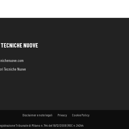
TECNICHE NUOVE
cnichenuove.com
libri Tecniche Nuove
Disclaimer e note legali
Privacy
Cookie Policy
 Registrazione Tribunale di Milano n. 744 del 16/12/2008 | ROC n. 24344