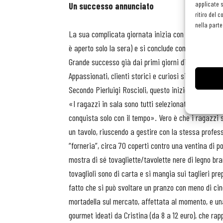
applicate s
Un successo annunciato
ritiro del 
nella parte
La sua complicata giornata inizia con il servizio d
è aperto solo la sera) e si conclude con una corsa 
Grande successo già dai primi giorni di apertura del
Appassionati, clienti storici e curiosi si sono prec
Secondo Pierluigi Roscioli, questo inizio così scop
«I ragazzi in sala sono tutti selezionati e bravis
conquista solo con il tempo». Vero è che i ragazzi
un tavolo, riuscendo a gestire con la stessa profes
“forneria”, circa 70 coperti contro una ventina di p
mostra di sé tovagliette/tavolette nere di legno brand
tovaglioli sono di carta e si mangia sui taglieri pr
fatto che si può svoltare un pranzo con meno di cin
mortadella sul mercato, affettata al momento, e una 
gourmet ideati da Cristina (da 8 a 12 euro), che rapp