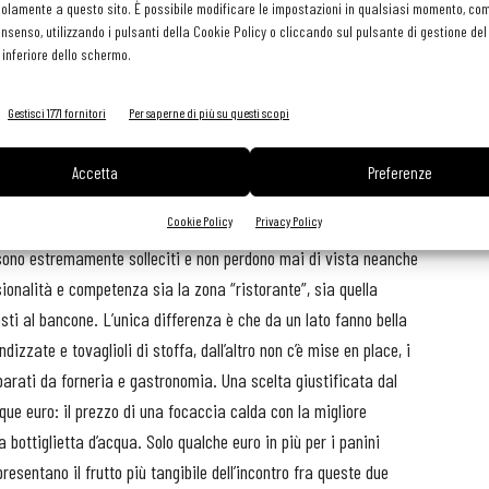
olamente a questo sito. È possibile modificare le impostazioni in qualsiasi momento, com
consenso, utilizzando i pulsanti della Cookie Policy o cliccando sul pulsante di gestione d
 inferiore dello schermo.
el pranzo da Romeo, continua con quello della cena da Glass (che
in motorino per fare la chiusura della serata ancora da Romeo.
Gestisci 1771 fornitori
Per saperne di più su questi scopi
 locale, nonostante la scelta di non fare un’inaugurazione.
ipitati ad assaggiare le preparazioni di questo nuovo ristorante.
Accetta
Preferenze
piettante ha messo a dura prova un servizio ancora in rodaggio.
Cookie Policy
Privacy Policy
simi, ma manca ancora quella complicità e quell’amalgama che si
 sono estremamente solleciti e non perdono mai di vista neanche
sionalità e competenza sia la zona “ristorante”, sia quella
osti al bancone. L’unica differenza è che da un lato fanno bella
izzate e tovaglioli di stoffa, dall’altro non c’è mise en place, i
eparati da forneria e gastronomia. Una scelta giustificata dal
que euro: il prezzo di una focaccia calda con la migliore
bottiglietta d’acqua. Solo qualche euro in più per i panini
resentano il frutto più tangibile dell’incontro fra queste due