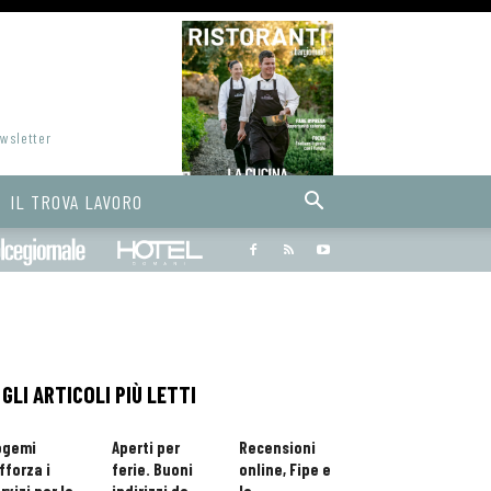
ewsletter
IL TROVA LAVORO
Bargiornale
dolcegiornale
Hoteldomani
GLI ARTICOLI PIÙ LETTI
ogemi
Aperti per
Recensioni
fforza i
ferie. Buoni
online, Fipe e