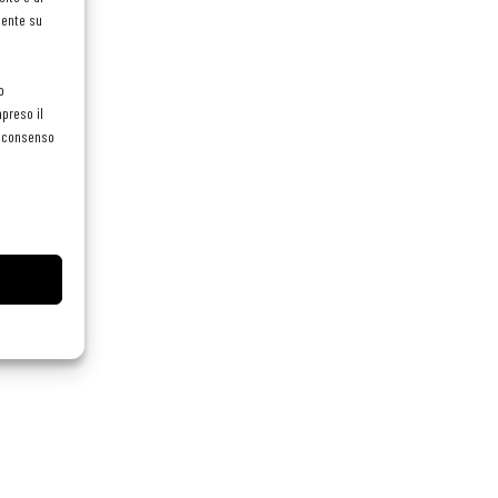
mente su
o
preso il
el consenso