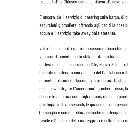
trasportati al Chiosco come semilavorati, dove ven
E ancora, c’è il servizio di catering sulla barca, di
escursioni giornaliere, offrendo agli ospiti la possi
acqua e il servizio take away dal ristorante.
«Tra i nostri piatti storici - riassume Gioacchini,
vini correttamente molto sbilanciata sui bianchi, con
di Jesi e alcune escursioni in Cile, Nuova Zelanda,
baccalà mantecato con acciuga del Cantabrico o il ca
di aceto balsamico. Oppure, tra i primi piatti, gli s
come new entry c’è l’“Americano”: gambero rosso, l
Oppure le alici marinate agli agrumi, cialde di pane
grattugiata. Tra i secondi, le guance di rana pescat
(di scoglio e non di sabbia, cosìcché mantengano il s
tavole è l’essenza della mareggiata e della bassa 