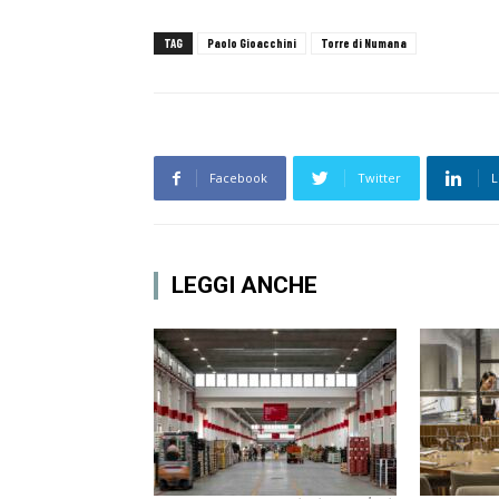
TAG
Paolo Gioacchini
Torre di Numana
Facebook
Twitter
L
LEGGI ANCHE