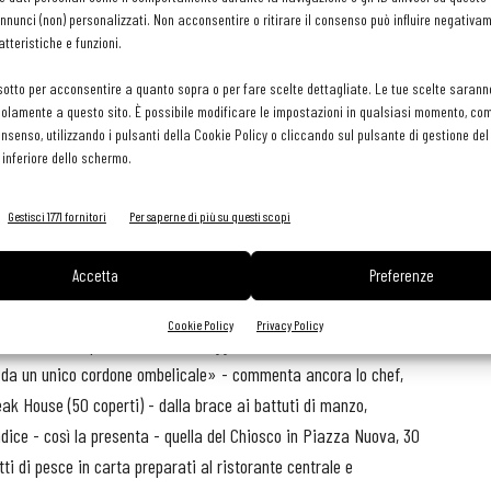
assano dalle cassette del pescato al piatto - dice lo chef -,
nunci (non) personalizzati. Non acconsentire o ritirare il consenso può influire negativa
reservare le proprietà organolettiche. Come ad esempio avviene
tteristiche e funzioni.
ore a 50°C. Piatti moderni con salse concentrate. Tutti pesci
sotto per acconsentire a quanto sopra o per fare scelte dettagliate. Le tue scelte sarann
maracuja, frutti di bosco, lime e zenzero. Oltre al pescato
olamente a questo sito. È possibile modificare le impostazioni in qualsiasi momento, com
e per noi a chilometro zero in un orto sinergico non distante,
consenso, utilizzando i pulsanti della Cookie Policy o cliccando sul pulsante di gestione d
 inferiore dello schermo.
ssi” al finocchio marino a quello selvatico. Come un deejay, ciò
i riempirla proprio grazie alla “musica” che piace a me».
Gestisci 1771 fornitori
Per saperne di più su questi scopi
mbre, è tempo di dividere in due la brigata e rinforzare le
Accetta
Preferenze
per 120 sedute, uno spazio inaugurato un paio di anni fa, che
in tarda serata. Al momento sono poche le differenze rispetto al
Cookie Policy
Privacy Policy
8 la Terrazza punterà su una maggiore caratterizzazione in
niti da un unico cordone ombelicale» - commenta ancora lo chef,
teak House (50 coperti) - dalla brace ai battuti di manzo,
dice - così la presenta - quella del Chiosco in Piazza Nuova, 30
tti di pesce in carta preparati al ristorante centrale e