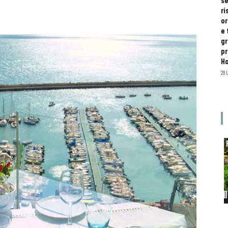
se
ri
or
e 
gr
pr
H
29 