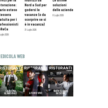
rvizi per la
indirizzi da
Le ultime
storazione:
Nord a Sud per
soluzioni
ario esteso
godersi le
delle aziende
tessera
vacanze (o da
8 Luglio 2026
atuita per i
scorprire se si
ofessionisti
è in vacanza)
oReCa
31 Luglio 2026
Luglio 2026
EDICOLA WEB