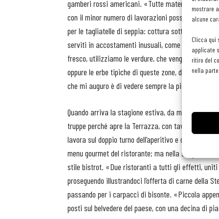
gamberi rossi americani. «Tutte materie prime che p
mostrare an
con il minor numero di lavorazioni possibile, per p
alcune cara
per le tagliatelle di seppia: cottura sottovuoto, 5 
Clicca qui 
serviti in accostamenti inusuali, come con mango e 
applicate s
fresco, utilizziamo le verdure, che vengono coltivat
ritiro del 
nella parte
oppure le erbe tipiche di queste zone, dai “paccasa
che mi auguro è di vedere sempre la pista piena e d
Quando arriva la stagione estiva, da maggio a sette
truppe perché apre la Terrazza, con tavoli in vetro 
lavora sul doppio turno dell’aperitivo e della cena 
menu gourmet del ristorante; ma nella stagione 201
stile bistrot. «Due ristoranti a tutti gli effetti, u
proseguendo illustrandoci l’offerta di carne della S
passando per i carpacci di bisonte. «Piccola appen
posti sul belvedere del paese, con una decina di pia