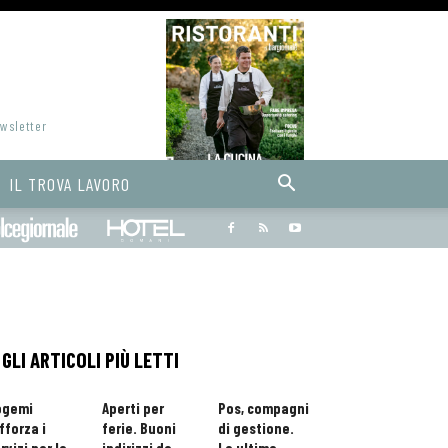
ewsletter
IL TROVA LAVORO
Bargiornale
dolcegiornale
Hoteldomani
GLI ARTICOLI PIÙ LETTI
ogemi
Aperti per
Pos, compagni
fforza i
ferie. Buoni
di gestione.