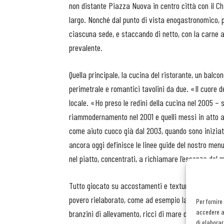
non distante Piazza Nuova in centro città con il Ch
largo. Nonché dal punto di vista enogastronomico, 
ciascuna sede, e staccando di netto, con la carne 
prevalente.
Quella principale, la cucina del ristorante, un balco
perimetrale e romantici tavolini da due. «Il cuore de
locale. «Ho preso le redini della cucina nel 2005 – s
riammodernamento nel 2001 e quelli messi in atto al
come aiuto cuoco già dal 2003, quando sono iniziat
ancora oggi definisce le linee guide del nostro menu
nel piatto, concentrati, a richiamare l’essenza del 
Tutto giocato su accostamenti e texture. L’idea pri
povero rielaborato, come ad esempio la ricciola, la
Per fornire
accedere al
branzini di allevamento, ricci di mare del Mediterr
di elaborar