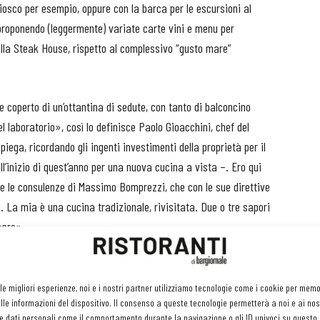
iosco per esempio, oppure con la barca per le escursioni al
proponendo (leggermente) variate carte vini e menu per
alla Steak House, rispetto al complessivo “gusto mare”
ne coperto di un’ottantina di sedute, con tanto di balconcino
l laboratorio», così lo definisce Paolo Gioacchini, chef del
piega, ricordando gli ingenti investimenti della proprietà per il
l’inizio di quest’anno per una nuova cucina a vista –. Ero qui
e le consulenze di Massimo Bomprezzi, che con le sue direttive
. La mia è una cucina tradizionale, rivisitata. Due o tre sapori
mare».
ncipale è quella di approfondire il tema del pesce crudo: pesce
 seppia, il tonno nostrano o gli scampi nazionali, ma anche
 le migliori esperienze, noi e i nostri partner utilizziamo tecnologie come i cookie per mem
le informazioni del dispositivo. Il consenso a queste tecnologie permetterà a noi e ai nos
aneo, capesante americane, granchio reale della Norvegia,
e dati personali come il comportamento durante la navigazione o gli ID univoci su questo s