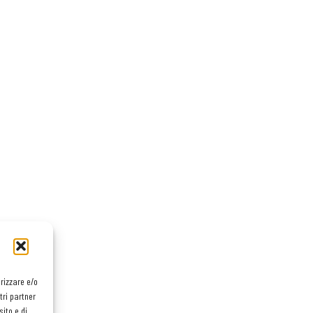
orizzare e/o
tri partner
ito e di