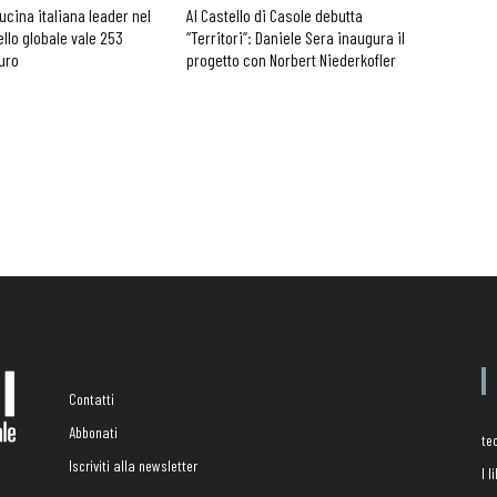
cucina italiana leader nel
Al Castello di Casole debutta
ello globale vale 253
“Territori”: Daniele Sera inaugura il
euro
progetto con Norbert Niederkofler
Contatti
Abbonati
te
Iscriviti alla newsletter
I 