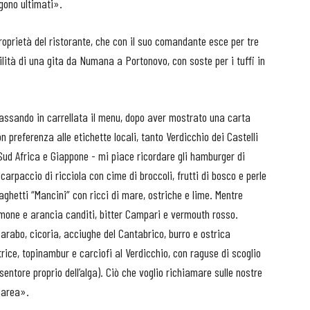
gono ultimati».
 proprietà del ristorante, che con il suo comandante esce per tre
bilità di una gita da Numana a Portonovo, con soste per i tuffi in
 passando in carrellata il menu, dopo aver mostrato una carta
 preferenza alle etichette locali, tanto Verdicchio dei Castelli
 Sud Africa e Giappone - mi piace ricordare gli hamburger di
rpaccio di ricciola con cime di broccoli, frutti di bosco e perle
paghetti “Mancini” con ricci di mare, ostriche e lime. Mentre
imone e arancia canditi, bitter Campari e vermouth rosso.
 arabo, cicoria, acciughe del Cantabrico, burro e ostrica
rice, topinambur e carciofi al Verdicchio, con raguse di scoglio
entore proprio dell’alga). Ciò che voglio richiamare sulle nostre
marea».