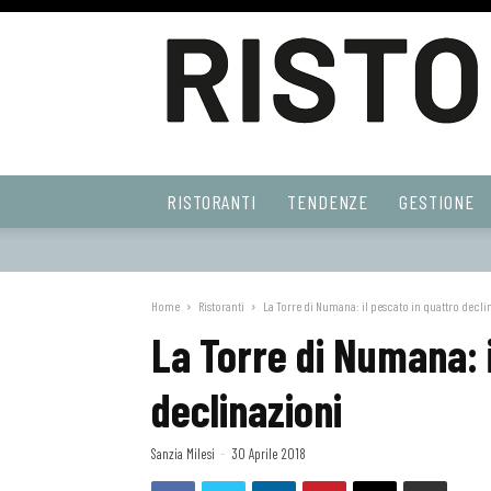
Ristoranti
RISTORANTI
TENDENZE
GESTIONE
Web
Home
Ristoranti
La Torre di Numana: il pescato in quattro decli
La Torre di Numana: i
declinazioni
Sanzia Milesi
-
30 Aprile 2018