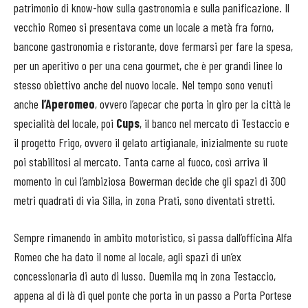
patrimonio di know-how sulla gastronomia e sulla panificazione. Il
vecchio Romeo si presentava come un locale a metà fra forno,
bancone gastronomia e ristorante, dove fermarsi per fare la spesa,
per un aperitivo o per una cena gourmet, che è per grandi linee lo
stesso obiettivo anche del nuovo locale. Nel tempo sono venuti
anche
l’Aperomeo
, ovvero l’apecar che porta in giro per la città le
specialità del locale, poi
Cups
, il banco nel mercato di Testaccio e
il progetto Frigo, ovvero il gelato artigianale, inizialmente su ruote
poi stabilitosi al mercato. Tanta carne al fuoco, così arriva il
momento in cui l’ambiziosa Bowerman decide che gli spazi di 300
metri quadrati di via Silla, in zona Prati, sono diventati stretti.
Sempre rimanendo in ambito motoristico, si passa dall’officina Alfa
Romeo che ha dato il nome al locale, agli spazi di un’ex
concessionaria di auto di lusso. Duemila mq in zona Testaccio,
appena al di là di quel ponte che porta in un passo a Porta Portese