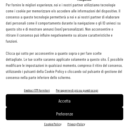
Ma quali sono le novità rispetto al passato? Il nuovo Romeo ha in
Per fornire le migliori esperienze, noi e i nostri partner utilizziamo tecnologie
più un
grande bancone di 27 metri
su cui ci si può sedere per
come i cookie per memorizzare e/o accedere alle informazioni del dispositivo. Il
consenso a queste tecnologie permetterà a noi e ai nostri partner di elaborare
un aperitivo (34 i posti a sedere) accompagnato dalle tapas ideate
dati personali come il comportamento durante la navigazione o gli ID univoci su
dalla chef e chiedere al bartender Riccardo Gambino uno dei suoi
questo sito e di mostrare annunci (non) personalizzati. Non acconsentire o
cocktail, con una carta dedicata ai Martini. Per il resto
ritirare il consenso può influire negativamente su alcune caratteristiche e
funzioni.
l’impostazione resta la stessa del passato, con un’unica novità: un
menu sempre essenziale, con una decina di piatti, ma suddiviso per
Clicca qui sotto per acconsentire a quanto sopra o per fare scelte
categorie invece che per portate. In altre parole, vegetale, carne e
dettagliate. Le tue scelte saranno applicate solamente a questo sito. È possibile
modificare le impostazioni in qualsiasi momento, compreso il ritiro del consenso,
pesce al posto di antipasto, primo, secondo e contorno. Piatti che
utilizzando i pulsanti della Cookie Policy o cliccando sul pulsante di gestione del
cambiano frequentemente, in base alla stagionalità.
consenso nella parte inferiore dello schermo.
Come già anticipato, a Romeo si è aggiunta Giulietta, che è la
Gestisci 1771 fornitori
Per saperne di più su questi scopi
pizzeria: metà napoletana e metà romana, con due forni entrambi
Accetta
a legna e due impasti differenti, curati rispettivamente dai fratelli
Preferenze
Salvo e Marco Lungo
. Pizze classiche e gourmet, con la
consulenza della stessa chef e i top preparati nelle grandi cucine a
Cookie Policy
Privacy Policy