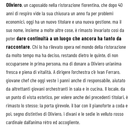
Oliviero
, un caposaldo nella ristorazione fiorentina, che dopo 40
anni di respiro vide la sua chiusura un anno fa per problemi
economici, oggi ha un nuovo titolare e una nuova gestione, ma il
suo nome, insieme a molte altre cose, è rimasto invariato così da
poter
dare continuità a un luogo che ancora ha tanto da
raccontare
. Chi lo ha rilevato opera nel mondo della ristorazione
da molto tempo ma ha deciso, restando dietro le quinte, di non
occuparsene in prima persona, ma di donare a Oliviero un’anima
fresca e piena di vitalità. A dirigere l’orchestra c’è Ivan Ferraro,
giovane chef che oggi veste i panni anche di responsabile, aiutato
da altrettanti giovani orchestranti in sala e in cucina. Il locale, da
un punto di vista estetico, per volere anche dei precedenti titolari, è
rimasto lo stesso: la porta girevole, il bar con il pianoforte a coda e
poi, segno distintivo di Oliviero, i divani e le sedie in velluto rosso
cardinale dall’anima rétro ed accogliente.