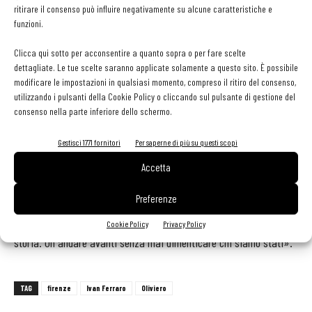
asseconda. È per questo che ho deciso di cambiare spesso una
ritirare il consenso può influire negativamente su alcune caratteristiche e
funzioni.
percentuale dei vini presenti:
il 30% delle etichette, infatti, è
mobile
, così da andare incontro agli habitué, ai piatti che variano
Clicca qui sotto per acconsentire a quanto sopra o per fare scelte
secondo stagione e a una gestione più intelligente, che evita di
dettagliate. Le tue scelte saranno applicate solamente a questo sito. È possibile
modificare le impostazioni in qualsiasi momento, compreso il ritiro del consenso,
incorrere in fastidiose rimanenze. Il restante è costituito da nomi
utilizzando i pulsanti della Cookie Policy o cliccando sul pulsante di gestione del
noti soprattutto dell’enologia italiana, ma anche francese e
consenso nella parte inferiore dello schermo.
tedesca, che fanno la gioia anche degli stranieri»· Tutta la cantina
Gestisci 1771 fornitori
Per saperne di più su questi scopi
ha un debole verso la biodinamica mai però estrema, come
sottolinea Quattrocchi. Tra i progetti futuri quello di ripristinare le
Accetta
serate dedicate al bollito che ogni settimana si tenevano al
Preferenze
vecchio Oliviero. «Da questo locale abbiamo preso e continuiamo a
prendere il meglio. Per noi tutti Oliviero è il presente legato alla
Cookie Policy
Privacy Policy
storia. Un andare avanti senza mai dimenticare chi siamo stati».
TAG
firenze
Ivan Ferraro
Oliviero