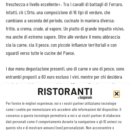
freschezza e livello eccellente». Tra i cavalli di battagli di Ferraro,
infatti, c’è L’Orto, una composizione di 16 tipi di verdure, che
cambiano a seconda del periodo, cucinate in maniera diversa;
fritte, a crema, crude, al vapore. Un piatto di grande impatto visivo,
ma anche di estremo sapore. Oltre alle verdure il menu abbraccia
sia la carne, sia il pesce, con piccole influenze territoriali e con
sguardi verso tutte le cucine del Paese.
I due menu degustazione presenti, uno di carne e uno di pesce, sono
entrambi proposti a 60 euro escluso i vini, mentre per chi desidera
ogni piatto abbinato a una etichetta 95 euro. «Puntiamo sugli
abbinamenti perché crediamo che una giusta sintonia tra cibo e
vino sia l’unica maniera per esaltare al meglio entrambi». Ci
Per fornire le migliori esperienze, noi e i nostri partner utilizziamo tecnologie
racconta Emanuele Quattrocchi, direttore di sala e della cantina
come i cookie per memorizzare e/o accedere alle informazioni del dispositivo. Il
consenso a queste tecnologie permetterà a noi e ai nostri partner di elaborare
che raccoglie circa 170 etichette. «La nostra carta è viva e in
dati personali come il comportamento durante la navigazione o gli ID univoci su
movimento; è una carta che segue la cucina, la abbraccia e la
questo sito e di mostrare annunci (non) personalizzati. Non acconsentire o