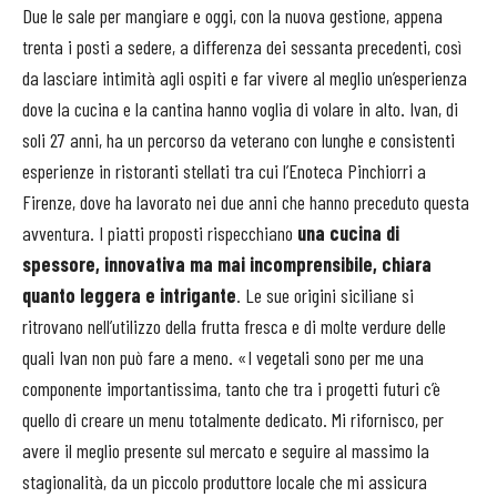
Due le sale per mangiare e oggi, con la nuova gestione, appena
trenta i posti a sedere, a differenza dei sessanta precedenti, così
da lasciare intimità agli ospiti e far vivere al meglio un’esperienza
dove la cucina e la cantina hanno voglia di volare in alto. Ivan, di
soli 27 anni, ha un percorso da veterano con lunghe e consistenti
esperienze in ristoranti stellati tra cui l’Enoteca Pinchiorri a
Firenze, dove ha lavorato nei due anni che hanno preceduto questa
avventura. I piatti proposti rispecchiano
una cucina di
spessore, innovativa ma mai incomprensibile, chiara
quanto leggera e intrigante
. Le sue origini siciliane si
ritrovano nell’utilizzo della frutta fresca e di molte verdure delle
quali Ivan non può fare a meno. «I vegetali sono per me una
componente importantissima, tanto che tra i progetti futuri c’è
quello di creare un menu totalmente dedicato. Mi rifornisco, per
avere il meglio presente sul mercato e seguire al massimo la
stagionalità, da un piccolo produttore locale che mi assicura