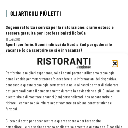
GLI ARTICOLI PIÙ LETTI
Sogemi rafforza i servizi per la ristorazione: orario esteso e
tessera gratuita per i professionisti HoReCa
29 Luglio 2026
Aperti per ferie. Buoni indirizzi da Nord a Sud per godersi le
vacanze (o da scorprire se si è in vacanza)
31 Luglio 2026
Pos, compagni di gestione. Le ultime soluzioni delle aziende
8 Luglio 2026
Per fornire le migliori esperienze, noi e i nostri partner utilizziamo tecnologie
come i cookie per memorizzare e/o accedere alle informazioni del dispositivo. Il
consenso a queste tecnologie permetterà a noi e ai nostri partner di elaborare
dati personali come il comportamento durante la navigazione o gli ID univoci su
EDICOLA WEB
questo sito e di mostrare annunci (non) personalizzati. Non acconsentire o
ritirare il consenso può influire negativamente su alcune caratteristiche e
funzioni.
Clicca qui sotto per acconsentire a quanto sopra o per fare scelte
dettagliate. Le tue scelte saranno applicate solamente a questo sito. È possibile