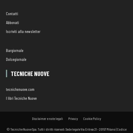
Contatti
Abbonati
Iscriviti alla newsletter
Bargiornale
Dolcegiornale
TECNICHE NUOVE
tecnichenuove.com
I libri Tecniche Nuove
Disclaimer e note legali
Privacy
Cookie Policy
© Tecniche Nuove Spa. Tutti i diritti riservati. Sede legale Via Eritrea 21 - 20157 Milano | Codice