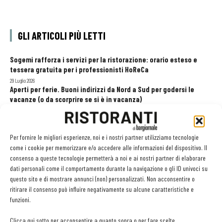
GLI ARTICOLI PIÙ LETTI
Sogemi rafforza i servizi per la ristorazione: orario esteso e
tessera gratuita per i professionisti HoReCa
29 Luglio 2026
Aperti per ferie. Buoni indirizzi da Nord a Sud per godersi le
vacanze (o da scorprire se si è in vacanza)
31 Luglio 2026
Recensioni online, Fipe e le associazioni del turismo chiedono
modifiche alle Linee Guida dell’Antitrust
Per fornire le migliori esperienze, noi e i nostri partner utilizziamo tecnologie
20 Luglio 2026
come i cookie per memorizzare e/o accedere alle informazioni del dispositivo. Il
consenso a queste tecnologie permetterà a noi e ai nostri partner di elaborare
dati personali come il comportamento durante la navigazione o gli ID univoci su
questo sito e di mostrare annunci (non) personalizzati. Non acconsentire o
EDICOLA WEB
ritirare il consenso può influire negativamente su alcune caratteristiche e
funzioni.
Clicca qui sotto per acconsentire a quanto sopra o per fare scelte