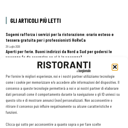
GLI ARTICOLI PIÙ LETTI
Sogemi rafforza i servizi per la ristorazione: orario esteso e
tessera gratuita per i professionisti HoReCa
29 Luglio 2026
Aperti per ferie. Buoni indirizzi da Nord a Sud per godersi le
vacanze (o da scorprire se si è in vacanza)
31 Luglio 2026
Pos, compagni di gestione. Le ultime soluzioni delle aziende
8 Luglio 2026
Per fornire le migliori esperienze, noi e i nostri partner utilizziamo tecnologie
come i cookie per memorizzare e/o accedere alle informazioni del dispositivo. Il
consenso a queste tecnologie permetterà a noi e ai nostri partner di elaborare
dati personali come il comportamento durante la navigazione o gli ID univoci su
EDICOLA WEB
questo sito e di mostrare annunci (non) personalizzati. Non acconsentire o
ritirare il consenso può influire negativamente su alcune caratteristiche e
funzioni.
Clicca qui sotto per acconsentire a quanto sopra o per fare scelte