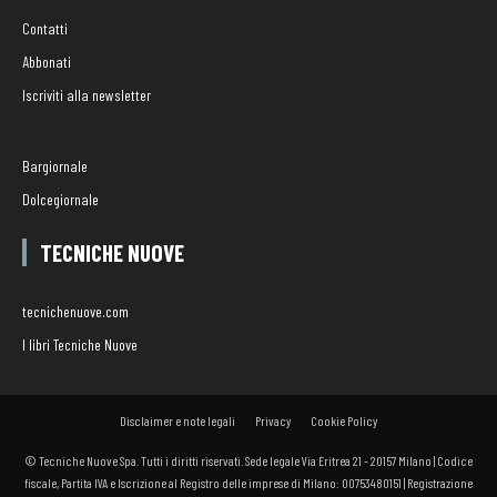
Contatti
Abbonati
Iscriviti alla newsletter
Bargiornale
Dolcegiornale
TECNICHE NUOVE
tecnichenuove.com
I libri Tecniche Nuove
Disclaimer e note legali
Privacy
Cookie Policy
© Tecniche Nuove Spa. Tutti i diritti riservati. Sede legale Via Eritrea 21 - 20157 Milano | Codice
fiscale, Partita IVA e Iscrizione al Registro delle imprese di Milano: 00753480151 | Registrazione