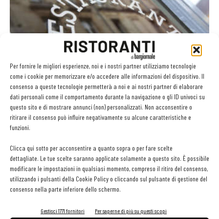
Boom di ristoranti, uno su dieci è straniero
Per fornire le migliori esperienze, noi e i nostri partner utilizziamo tecnologie
Irene Greguoli Venini
-
7 Marzo 2018
come i cookie per memorizzare e/o accedere alle informazioni del dispositivo. Il
consenso a queste tecnologie permetterà a noi e ai nostri partner di elaborare
dati personali come il comportamento durante la navigazione o gli ID univoci su
questo sito e di mostrare annunci (non) personalizzati. Non acconsentire o
GLI ARTICOLI PIÙ LETTI
ritirare il consenso può influire negativamente su alcune caratteristiche e
funzioni.
Sogemi rafforza i servizi per la ristorazione: orario esteso e
Clicca qui sotto per acconsentire a quanto sopra o per fare scelte
tessera gratuita per i professionisti HoReCa
dettagliate. Le tue scelte saranno applicate solamente a questo sito. È possibile
29 Luglio 2026
Aperti per ferie. Buoni indirizzi da Nord a Sud per godersi le
modificare le impostazioni in qualsiasi momento, compreso il ritiro del consenso,
vacanze (o da scorprire se si è in vacanza)
utilizzando i pulsanti della Cookie Policy o cliccando sul pulsante di gestione del
consenso nella parte inferiore dello schermo.
31 Luglio 2026
Recensioni online, Fipe e le associazioni del turismo chiedono
modifiche alle Linee Guida dell’Antitrust
Gestisci 1771 fornitori
Per saperne di più su questi scopi
20 Luglio 2026