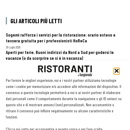
GLI ARTICOLI PIÙ LETTI
Sogemi rafforza i servizi per la ristorazione: orario esteso e
tessera gratuita per i professionisti HoReCa
29 Luglio 2026
Aperti per ferie. Buoni indirizzi da Nord a Sud per godersi le
vacanze (o da scorprire se si è in vacanza)
31 Luglio 2026
Recensioni online, Fipe e le associazioni del turismo chiedono
modifiche alle Linee Guida dell’Antitrust
Per fornire le migliori esperienze, noi e i nostri partner utilizziamo tecnologie
20 Luglio 2026
come i cookie per memorizzare e/o accedere alle informazioni del dispositivo. Il
consenso a queste tecnologie permetterà a noi e ai nostri partner di elaborare
dati personali come il comportamento durante la navigazione o gli ID univoci su
questo sito e di mostrare annunci (non) personalizzati. Non acconsentire o
EDICOLA WEB
ritirare il consenso può influire negativamente su alcune caratteristiche e
funzioni.
Clicca qui sotto per acconsentire a quanto sopra o per fare scelte