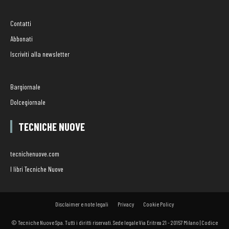
Contatti
Abbonati
Iscriviti alla newsletter
Bargiornale
Dolcegiornale
TECNICHE NUOVE
tecnichenuove.com
I libri Tecniche Nuove
Disclaimer e note legali
Privacy
Cookie Policy
© Tecniche Nuove Spa. Tutti i diritti riservati. Sede legale Via Eritrea 21 - 20157 Milano | Codice