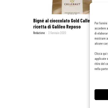
Bigné al cioccolato Gold Callebaut: la
Per fornire
ricetta di Galileo Reposo
accedere al
Redazione
-
3 Gennaio 2020
di elaborar
mostrare an
alcune cara
Clicca qui 
applicate s
ritiro del 
nella parte