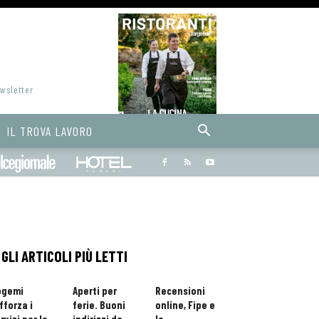
ewsletter
IL TROVA LAVORO
Bargiornale
dolcegiornale
Hoteldomani
GLI ARTICOLI PIÙ LETTI
ogemi
Aperti per
Recensioni
fforza i
ferie. Buoni
online, Fipe e