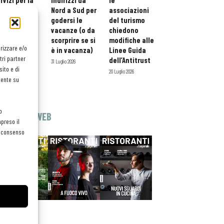
rvizi per la
indirizzi da
le
storazione:
Nord a Sud per
associazioni
ario esteso
godersi le
del turismo
tessera
vacanze (o da
chiedono
atuita per i
scorprire se si
modifiche alle
orizzare e/o
ofessionisti
è in vacanza)
Linee Guida
tri partner
oReCa
dell’Antitrust
31 Luglio 2026
ito e di
Luglio 2026
20 Luglio 2026
mente su
o
EDICOLA WEB
preso il
el consenso