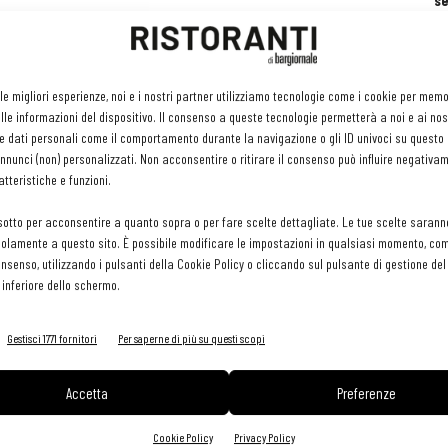
se
ri
or
e 
gr
 le migliori esperienze, noi e i nostri partner utilizziamo tecnologie come i cookie per mem
pr
le informazioni del dispositivo. Il consenso a queste tecnologie permetterà a noi e ai nos
H
e dati personali come il comportamento durante la navigazione o gli ID univoci su questo s
29 
nunci (non) personalizzati. Non acconsentire o ritirare il consenso può influire negativa
tteristiche e funzioni.
sotto per acconsentire a quanto sopra o per fare scelte dettagliate. Le tue scelte sarann
olamente a questo sito. È possibile modificare le impostazioni in qualsiasi momento, com
consenso, utilizzando i pulsanti della Cookie Policy o cliccando sul pulsante di gestione d
 inferiore dello schermo.
Gestisci 1771 fornitori
Per saperne di più su questi scopi
Accetta
Preferenze
Cookie Policy
Privacy Policy