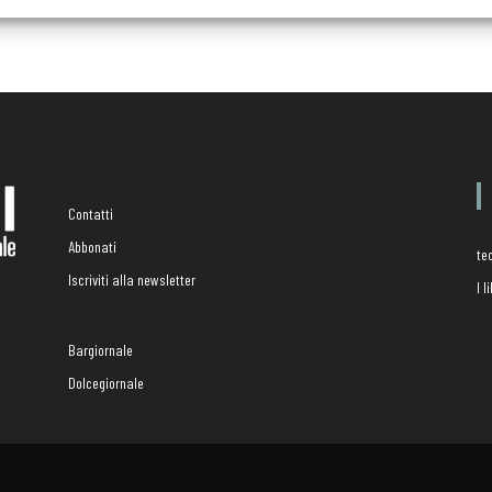
Contatti
Abbonati
te
Iscriviti alla newsletter
I 
Bargiornale
Dolcegiornale