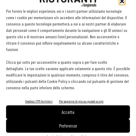
GLI ARTICOLI PIÙ LETTI
Per fornire le migliori esperienze, noi e i nostri partner utilizziamo tecnologie
come i cookie per memorizzare e/o accedere alle informazioni del dispositivo. Il
consenso a queste tecnologie permetterà a noi e ai nostri partner di elaborare
Sogemi rafforza i servizi per la ristorazione: orario esteso e
dati personali come il comportamento durante la navigazione o gli ID univoci su
tessera gratuita per i professionisti HoReCa
questo sito e di mostrare annunci (non) personalizzati. Non acconsentire o
29 Luglio 2026
ritirare il consenso può influire negativamente su alcune caratteristiche e
Aperti per ferie. Buoni indirizzi da Nord a Sud per godersi le
funzioni.
vacanze (o da scorprire se si è in vacanza)
31 Luglio 2026
Clicca qui sotto per acconsentire a quanto sopra o per fare scelte
Recensioni online, Fipe e le associazioni del turismo chiedono
dettagliate. Le tue scelte saranno applicate solamente a questo sito. È possibile
modifiche alle Linee Guida dell’Antitrust
modificare le impostazioni in qualsiasi momento, compreso il ritiro del consenso,
20 Luglio 2026
utilizzando i pulsanti della Cookie Policy o cliccando sul pulsante di gestione del
consenso nella parte inferiore dello schermo.
Gestisci 1771 fornitori
Per saperne di più su questi scopi
EDICOLA WEB
Accetta
Preferenze