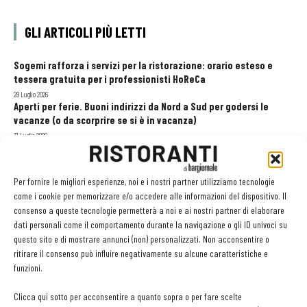
GLI ARTICOLI PIÙ LETTI
Sogemi rafforza i servizi per la ristorazione: orario esteso e
tessera gratuita per i professionisti HoReCa
29 Luglio 2026
Aperti per ferie. Buoni indirizzi da Nord a Sud per godersi le
vacanze (o da scorprire se si è in vacanza)
31 Luglio 2026
Recensioni online, Fipe e le associazioni del turismo chiedono
modifiche alle Linee Guida dell’Antitrust
20 Luglio 2026
Per fornire le migliori esperienze, noi e i nostri partner utilizziamo tecnologie
come i cookie per memorizzare e/o accedere alle informazioni del dispositivo. Il
consenso a queste tecnologie permetterà a noi e ai nostri partner di elaborare
dati personali come il comportamento durante la navigazione o gli ID univoci su
EDICOLA WEB
questo sito e di mostrare annunci (non) personalizzati. Non acconsentire o
ritirare il consenso può influire negativamente su alcune caratteristiche e
funzioni.
Clicca qui sotto per acconsentire a quanto sopra o per fare scelte