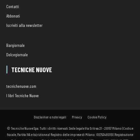
Contatti
Abbonati
Iscriviti alla newsletter
Bargiornale
Dolcegiornale
TECNICHE NUOVE
tecnichenuove.com
I libri Tecniche Nuove
Disclaimer e note legali
Privacy
Cookie Policy
© Tecniche Nuove Spa. Tutti i diritti riservati. Sede legale Via Eritrea 21 - 20157 Milano | Codice
fiscale, Partita IVA e Iscrizione al Registro delle imprese di Milano: 00753480151 | Registrazione