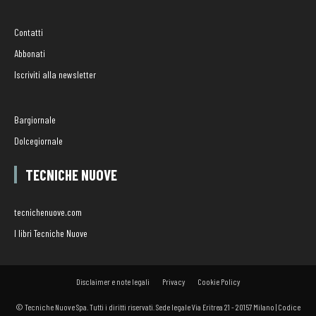
Contatti
Abbonati
Iscriviti alla newsletter
Bargiornale
Dolcegiornale
TECNICHE NUOVE
tecnichenuove.com
I libri Tecniche Nuove
Disclaimer e note legali
Privacy
Cookie Policy
© Tecniche Nuove Spa. Tutti i diritti riservati. Sede legale Via Eritrea 21 - 20157 Milano | Codice