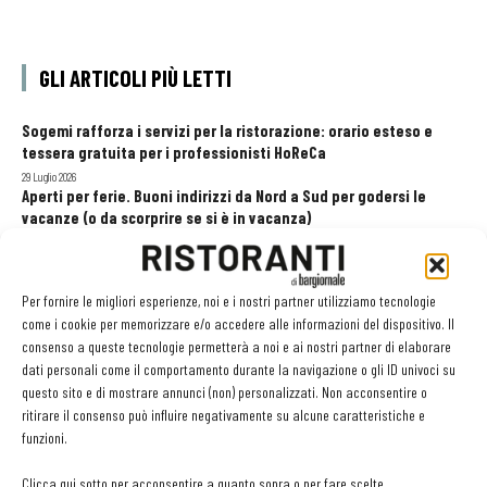
GLI ARTICOLI PIÙ LETTI
Sogemi rafforza i servizi per la ristorazione: orario esteso e
tessera gratuita per i professionisti HoReCa
29 Luglio 2026
Aperti per ferie. Buoni indirizzi da Nord a Sud per godersi le
vacanze (o da scorprire se si è in vacanza)
31 Luglio 2026
Recensioni online, Fipe e le associazioni del turismo chiedono
modifiche alle Linee Guida dell’Antitrust
Per fornire le migliori esperienze, noi e i nostri partner utilizziamo tecnologie
20 Luglio 2026
come i cookie per memorizzare e/o accedere alle informazioni del dispositivo. Il
consenso a queste tecnologie permetterà a noi e ai nostri partner di elaborare
dati personali come il comportamento durante la navigazione o gli ID univoci su
questo sito e di mostrare annunci (non) personalizzati. Non acconsentire o
EDICOLA WEB
ritirare il consenso può influire negativamente su alcune caratteristiche e
funzioni.
Clicca qui sotto per acconsentire a quanto sopra o per fare scelte