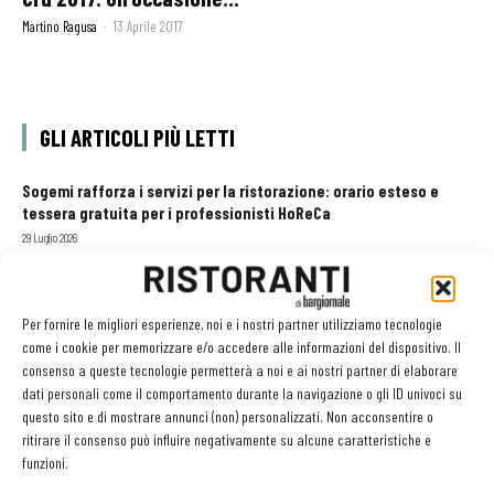
Martino Ragusa
-
13 Aprile 2017
GLI ARTICOLI PIÙ LETTI
Sogemi rafforza i servizi per la ristorazione: orario esteso e
tessera gratuita per i professionisti HoReCa
29 Luglio 2026
Aperti per ferie. Buoni indirizzi da Nord a Sud per godersi le
vacanze (o da scorprire se si è in vacanza)
31 Luglio 2026
Pos, compagni di gestione. Le ultime soluzioni delle aziende
Per fornire le migliori esperienze, noi e i nostri partner utilizziamo tecnologie
come i cookie per memorizzare e/o accedere alle informazioni del dispositivo. Il
8 Luglio 2026
consenso a queste tecnologie permetterà a noi e ai nostri partner di elaborare
dati personali come il comportamento durante la navigazione o gli ID univoci su
questo sito e di mostrare annunci (non) personalizzati. Non acconsentire o
ritirare il consenso può influire negativamente su alcune caratteristiche e
EDICOLA WEB
funzioni.