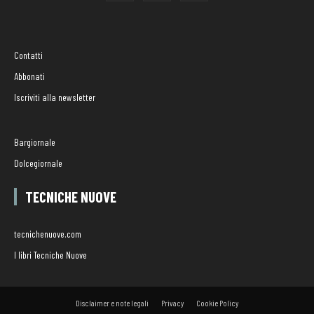
Contatti
Abbonati
Iscriviti alla newsletter
Bargiornale
Dolcegiornale
TECNICHE NUOVE
tecnichenuove.com
I libri Tecniche Nuove
Disclaimer e note legali
Privacy
Cookie Policy