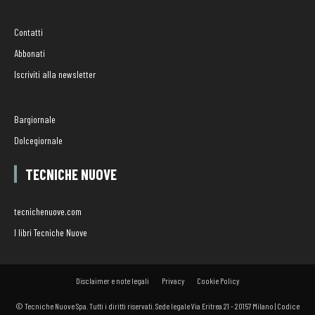
Contatti
Abbonati
Iscriviti alla newsletter
Bargiornale
Dolcegiornale
TECNICHE NUOVE
tecnichenuove.com
I libri Tecniche Nuove
Disclaimer e note legali
Privacy
Cookie Policy
© Tecniche Nuove Spa. Tutti i diritti riservati. Sede legale Via Eritrea 21 - 20157 Milano | Codice