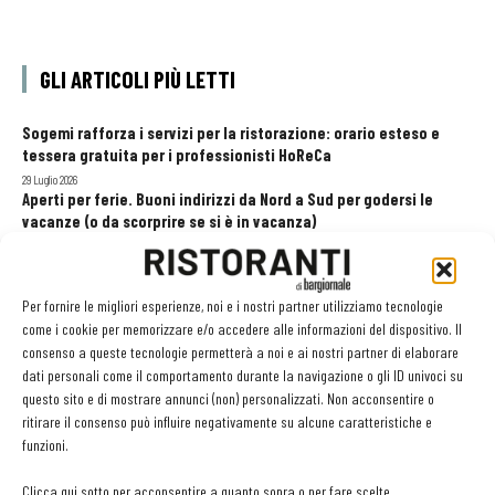
GLI ARTICOLI PIÙ LETTI
Sogemi rafforza i servizi per la ristorazione: orario esteso e
tessera gratuita per i professionisti HoReCa
29 Luglio 2026
Aperti per ferie. Buoni indirizzi da Nord a Sud per godersi le
vacanze (o da scorprire se si è in vacanza)
31 Luglio 2026
Recensioni online, Fipe e le associazioni del turismo chiedono
modifiche alle Linee Guida dell’Antitrust
Per fornire le migliori esperienze, noi e i nostri partner utilizziamo tecnologie
20 Luglio 2026
come i cookie per memorizzare e/o accedere alle informazioni del dispositivo. Il
consenso a queste tecnologie permetterà a noi e ai nostri partner di elaborare
dati personali come il comportamento durante la navigazione o gli ID univoci su
questo sito e di mostrare annunci (non) personalizzati. Non acconsentire o
EDICOLA WEB
ritirare il consenso può influire negativamente su alcune caratteristiche e
funzioni.
Clicca qui sotto per acconsentire a quanto sopra o per fare scelte