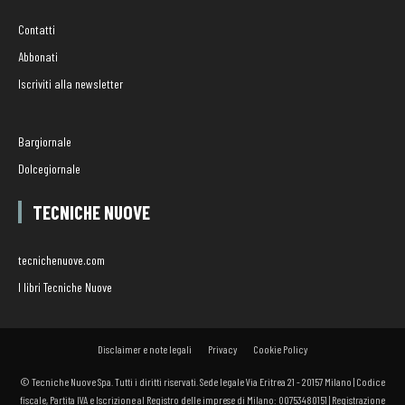
Contatti
Abbonati
Iscriviti alla newsletter
Bargiornale
Dolcegiornale
TECNICHE NUOVE
tecnichenuove.com
I libri Tecniche Nuove
Disclaimer e note legali
Privacy
Cookie Policy
© Tecniche Nuove Spa. Tutti i diritti riservati. Sede legale Via Eritrea 21 - 20157 Milano | Codice
fiscale, Partita IVA e Iscrizione al Registro delle imprese di Milano: 00753480151 | Registrazione