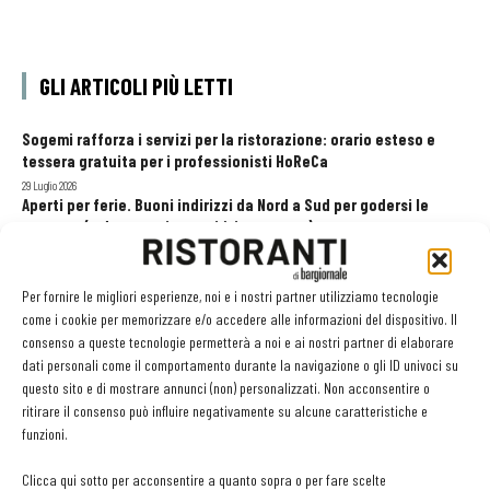
GLI ARTICOLI PIÙ LETTI
Sogemi rafforza i servizi per la ristorazione: orario esteso e
tessera gratuita per i professionisti HoReCa
29 Luglio 2026
Aperti per ferie. Buoni indirizzi da Nord a Sud per godersi le
vacanze (o da scorprire se si è in vacanza)
31 Luglio 2026
Pos, compagni di gestione. Le ultime soluzioni delle aziende
Per fornire le migliori esperienze, noi e i nostri partner utilizziamo tecnologie
8 Luglio 2026
come i cookie per memorizzare e/o accedere alle informazioni del dispositivo. Il
consenso a queste tecnologie permetterà a noi e ai nostri partner di elaborare
dati personali come il comportamento durante la navigazione o gli ID univoci su
questo sito e di mostrare annunci (non) personalizzati. Non acconsentire o
EDICOLA WEB
ritirare il consenso può influire negativamente su alcune caratteristiche e
funzioni.
Clicca qui sotto per acconsentire a quanto sopra o per fare scelte