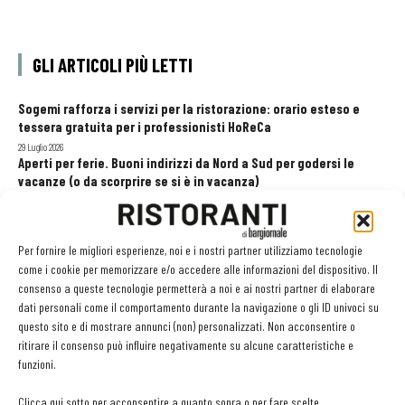
GLI ARTICOLI PIÙ LETTI
Sogemi rafforza i servizi per la ristorazione: orario esteso e
tessera gratuita per i professionisti HoReCa
29 Luglio 2026
Aperti per ferie. Buoni indirizzi da Nord a Sud per godersi le
vacanze (o da scorprire se si è in vacanza)
31 Luglio 2026
Recensioni online, Fipe e le associazioni del turismo chiedono
modifiche alle Linee Guida dell’Antitrust
Per fornire le migliori esperienze, noi e i nostri partner utilizziamo tecnologie
20 Luglio 2026
come i cookie per memorizzare e/o accedere alle informazioni del dispositivo. Il
consenso a queste tecnologie permetterà a noi e ai nostri partner di elaborare
dati personali come il comportamento durante la navigazione o gli ID univoci su
questo sito e di mostrare annunci (non) personalizzati. Non acconsentire o
EDICOLA WEB
ritirare il consenso può influire negativamente su alcune caratteristiche e
funzioni.
Clicca qui sotto per acconsentire a quanto sopra o per fare scelte